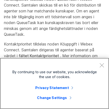
Connect. Samtalen skickas till en kö för distribution till
agenter som har matchande kunskaper. Om en agent
inte blir tillgänglig inom ett tidsintervall som anges i
noden QueueTask kan kunskapskraven tas bort eller
minskas genom att ange färdighetslättnader i noden
QueueTask.
Kontaktprioritet tilldelas noden Köuppgift i Webex
Connect. Samtalen dirigeras till agenter baserat på
värdet i
fältet Kontaktprioritet
. Mer information om
detta finns
i avsnittet Köuppgift
.
By continuing to use our website, you acknowledge
1
Definiera färdigheter. Mer information finns i
the use of cookies.
Färdighetsdefinitioner
.
Privacy Statement
Du kan definiera följande typer av färdigheter:
Change Settings
En färdighetsfärdighet kan ha ett värde
från 0 till 10 som representerar agentens