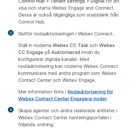
Control Hub > Tenant Settings > Digital
för att
visa och starta Webex Engage and Connect.
Dessa är också tillgängliga som snabblänk från
Control Hub.
2
Slutför nodauktoriseringen i Webex Connect.
Ställ in noderna
Webex CC Task
och
Webex
CC Engage
på
Auktoriserad
innan du
konfigurerar digitala kanaler. Med
nodauktorisering kan noderna Webex Connect
kommunicera med andra program som Webex
Contact Center och Webex Engage.
Mer information finns i
Nodauktorisering för
Webex Contact Center Engagera-noder
.
3
Skapa agenter och andra relaterade entiteter i
Webex Contact Center hanteringsportalen i
följande ordning: