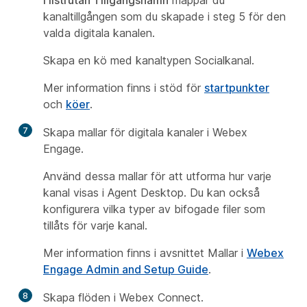
I listrutan Tillgångsnamn
mappar du
kanaltillgången som du skapade i
steg 5
för den
valda digitala kanalen.
Skapa en kö med kanaltypen Socialkanal.
Mer information finns i stöd för
startpunkter
och
köer
.
7
Skapa mallar för digitala kanaler i Webex
Engage.
Använd dessa mallar för att utforma hur varje
kanal visas i Agent Desktop. Du kan också
konfigurera vilka typer av bifogade filer som
tillåts för varje kanal.
Mer information finns i
avsnittet Mallar
i
Webex
Engage Admin and Setup Guide
.
8
Skapa flöden i Webex Connect.