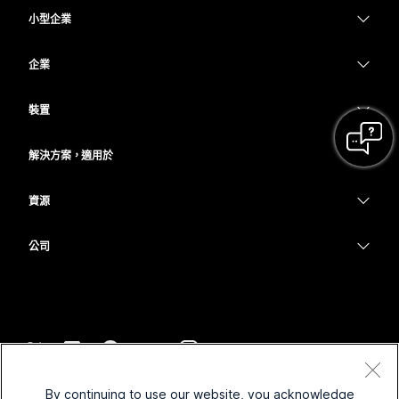
小型企業
定價
企業
Webex 應用程式
Webex Suite
裝置
Meetings
Calling
耳機
Calling
解決方案，適用於
Meetings
攝影機
教育
Messaging
Messaging
資源
Desk 系列
醫療保健
螢幕共用
下載
Slido
Room 系列
公司
政府
加入測驗會議
Webinars
Cisco
Board 系列
財務
線上課程
Events
聯絡技術支援
電話系列
運動與娛樂
整合
Contact Center
聯絡銷售人員
配件
前線
協助工具
CPaaS
條款和條件
Webex 部落格
By continuing to use our website, you acknowledge
非營利