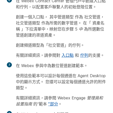
6
在 Webex Contact Center 管理門戶中創建入口點
和佇列，以配置客戶聯繫人的初始登陸位置。
創建一個入口點，
其中管道類型
作為
社交管道
，
社交管道類型
作為所需的數字管道。 在「
資產名
稱
」下拉清單中，映射您在步驟 5
中
為所選數位
管道創建的渠道資產。
創建頻道類型為「社交管道」的佇列。
有關詳細資訊，請參閱對
入口點
和
佇列
的支援。
7
在 Webex 參與中為數位管道創建範本。
使用這些範本可以設計每個通道在 Agent Desktop
中的顯示方式。 您還可以設定每個通道允許的附件
類型。
有關詳細資訊，請參閱
Webex Engage 管理員和
設置指南
的“範本
”部分
。