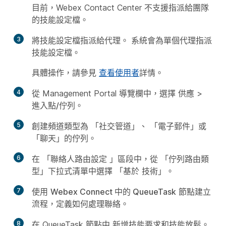
目前，Webex Contact Center 不支援指派給團隊
的技能設定檔。
3
將技能設定檔指派給代理。 系統會為單個代理指派
技能設定檔。
具體操作，請參見
查看使用者
詳情。
4
從 Management Portal 導覽欄中，選擇
供應
>
進入點/佇列
。
5
創建頻道類型為
「社交管道
」、
「電子郵件
」或
「聊天
」的佇列。
6
在
「聯絡人路由設定
」區段中，從
「佇列路由類
型
」下拉式清單中選擇
「基於
技術」。
7
使用
Webex Connect 中的 QueueTask
節點建立
流程，定義如何處理聯絡。
8
在 QueueTask
節點中
新增技能要求和技能放鬆。