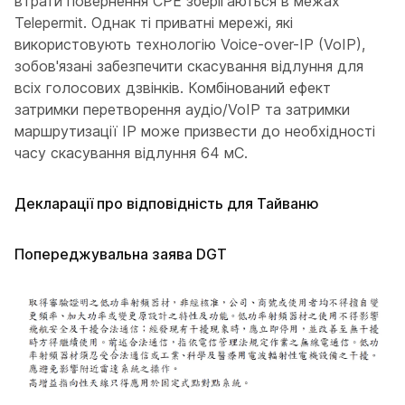
втрати повернення CPE зберігаються в межах
Telepermit. Однак ті приватні мережі, які
використовують технологію Voice-over-IP (VoIP),
зобов'язані забезпечити скасування відлуння для
всіх голосових дзвінків. Комбінований ефект
затримки перетворення аудіо/VoIP та затримки
маршрутизації IP може призвести до необхідності
часу скасування відлуння 64 мС.
Декларації про відповідність для Тайваню
Попереджувальна заява DGT