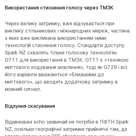
Використання стиснення голосу через ТМЗК
Через велику затримку, вже відчувається при
виклику стільникових і міжнародних мереж, частина
з яких вже викликана використанням ними
технологій стиснення голосу. Стандарти доступу
Spark NZ схвалять тільки голосову технологію
G711 для використання в ТМЗК. G711 є «технікою
миттєвого кодування мовлення», тоді як G729 і всі
його варіанти вважаються «близькими до
миттєвого», що вводить додаткову затримку в
мовний сигнал.
Відлуння скасування
Відмінювачі echo зазвичай не потрібні в ПФТН Spark
NZ, оскільки географічні затримки прийнятні там, де