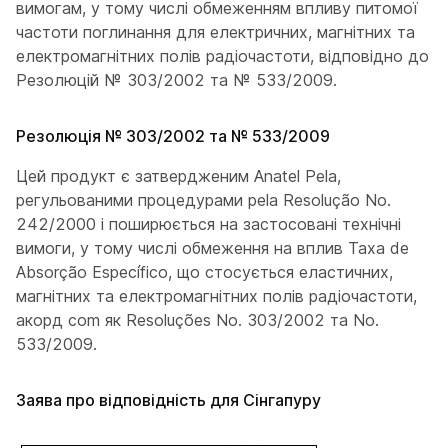
вимогам, у тому числі обмеженням впливу питомої
частоти поглинання для електричних, магнітних та
електромагнітних полів радіочастоти, відповідно до
Резолюцій № 303/2002 та № 533/2009.
Резолюція № 303/2002 та № 533/2009
Цей продукт є затвердженим Anatel Pela,
регульованими процедурами pela Resolução No.
242/2000 і поширюється на застосовані технічні
вимоги, у тому числі обмеження на вплив Taxa de
Absorção Específico, що стосується еластичних,
магнітних та електромагнітних полів радіочастоти,
акорд com як Resoluções No. 303/2002 та No.
533/2009.
Заява про відповідність для Сінгапуру