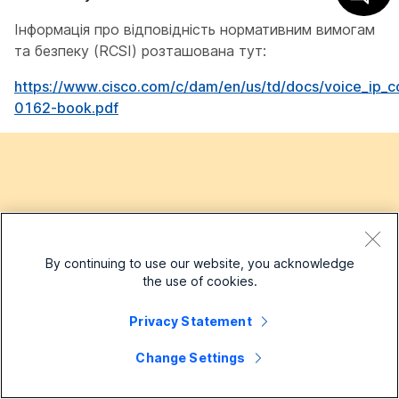
Інформація про відповідність нормативним вимогам
та безпеку (RCSI) розташована тут:
https://www.cisco.com/c/dam/en/us/td/docs/voice_ip
0162-book.pdf
Чи була ця стаття корисною?
By continuing to use our website, you acknowledge
the use of cookies.
Так, дякую!
Не дуже
Privacy Statement
Change Settings