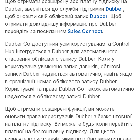
Щоб отримати розширену або платну підписку на
Dubber, зверніться до служби підтримки
Dubber
,
щоб оновити свій обліковий запис
Dubber
. Щоб
отримати докладнішу інформацію про Dubber,
перейдіть за посиланням
Sales Connect
.
Dubber Go доступний усім користувачам, а Control
Hub інтегрується з Dubber для автоматичного
створення облікового запису Dubber. Коли у
користувачів увімкнено запис дзвінків, облікові
записи Dubber надаються автоматично, навіть якщо
в організації немає облікового запису Dubber.
Користувачі та права Dubber Go також автоматично
надаються в обліковому записі Dubber.
Щоб отримати розширені функції, ви можете
оновити права користувачів Dubber з безкоштовної
на платну підписку. Ви можете будь-коли перейти з
платної на безкоштовну підписку. Для цього
визначте користувачів, яким потрібно змінити права