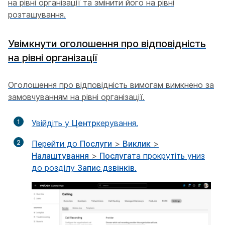
на рівні організації та змінити його на рівні
розташування.
Увімкнути оголошення про відповідність
на рівні організації
Оголошення про відповідність вимогам вимкнено за
замовчуванням на рівні організації.
1
Увійдіть у
Центр
керування.
2
Перейти до
Послуги
>
Виклик
>
Налаштування
>
Послуга
та прокрутіть униз
до розділу
Запис дзвінків
.