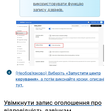
використовувати функцію
запису дзвінків.
4
(Необов’язково) Виберіть
«Запустити центр
керування»
, а потім виконайте кроки, описані
тут
.
Увімкнути запис оголошення про
відповідність дзвінкам