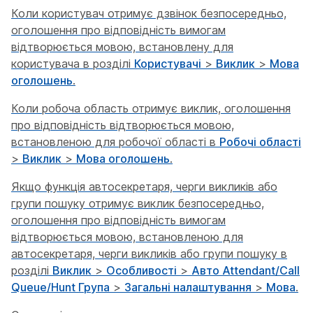
Коли користувач отримує дзвінок безпосередньо,
оголошення про відповідність вимогам
відтворюється мовою, встановлену для
користувача в розділі
Користувачі
>
Виклик
>
Мова
оголошень
.
Коли робоча область отримує виклик, оголошення
про відповідність відтворюється мовою,
встановленою для робочої області в
Робочі області
>
Виклик
>
Мова оголошень
.
Якщо функція автосекретаря, черги викликів або
групи пошуку отримує виклик безпосередньо,
оголошення про відповідність вимогам
відтворюється мовою, встановленою для
автосекретаря, черги викликів або групи пошуку в
розділі
Виклик
>
Особливості
>
Авто Attendant/Call
Queue/Hunt Група
>
Загальні налаштування
>
Мова
.