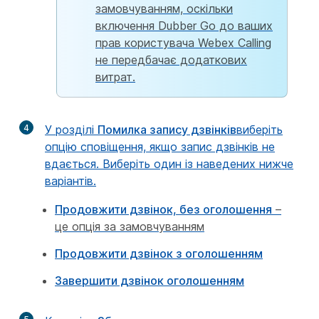
замовчуванням, оскільки
включення Dubber Go до ваших
прав користувача Webex Calling
не передбачає додаткових
витрат.
4
У розділі
Помилка запису дзвінків
виберіть
опцію сповіщення, якщо запис дзвінків не
вдається. Виберіть один із наведених нижче
варіантів.
Продовжити дзвінок, без оголошення
–
це опція за замовчуванням
Продовжити дзвінок з оголошенням
Завершити дзвінок оголошенням