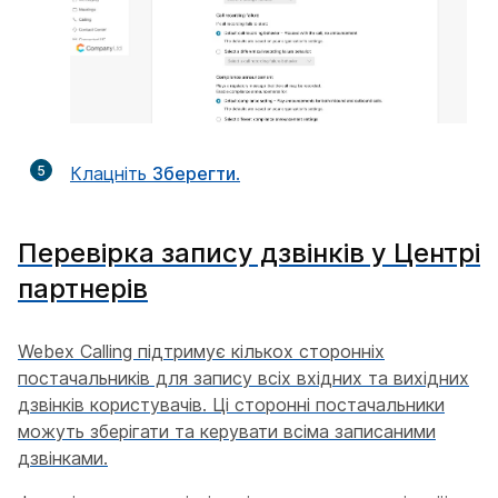
5
Клацніть
Зберегти
.
Перевірка запису дзвінків у Центрі
партнерів
Webex Calling підтримує кількох сторонніх
постачальників для запису всіх вхідних та вихідних
дзвінків користувачів. Ці сторонні постачальники
можуть зберігати та керувати всіма записаними
дзвінками.