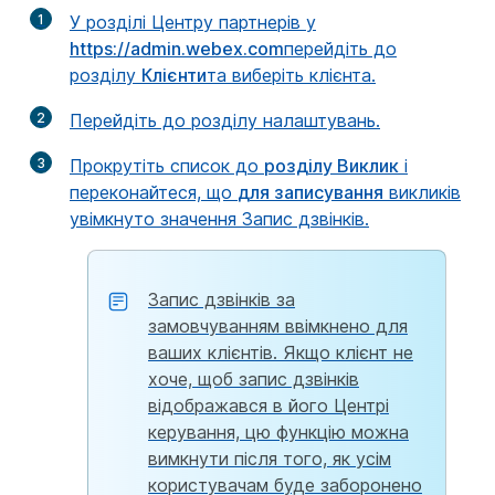
1
У розділі Центру партнерів у
https://admin.webex.com
перейдіть до
розділу
Клієнти
та виберіть клієнта.
2
Перейдіть до розділу налаштувань.
3
Прокрутіть список до
розділу Виклик
і
переконайтеся, що
для записування
викликів
увімкнуто значення Запис дзвінків.
Запис дзвінків за
замовчуванням ввімкнено для
ваших клієнтів. Якщо клієнт не
хоче, щоб запис дзвінків
відображався в його Центрі
керування, цю функцію можна
вимкнути після того, як усім
користувачам буде заборонено