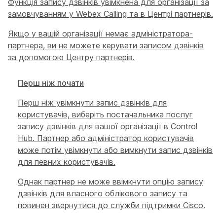
Функція запису дзвінків увімкнена для організації за
замовчуванням у Webex Calling та в Центрі партнерів.
Якщо у вашій організації немає адміністратора-
партнера, ви не можете керувати записом дзвінків
за допомогою Центру партнерів.
Перш ніж почати
Перш ніж увімкнути запис дзвінків для
користувачів, виберіть постачальника послуг
запису дзвінків для вашої організації в Control
Hub. Партнер або адміністратор користувачів
може потім увімкнути або вимкнути запис дзвінків
для певних користувачів.
Однак партнер не може ввімкнути опцію запису
дзвінків для власного облікового запису та
повинен звернутися до служби підтримки Cisco.