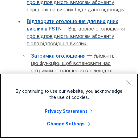
про відповідність вимогам абоненту,
перш ніж на виклик буде дано відповідь.
Відтворити оголошення для вихідних
викликів PSTN
— Відтворює оголошення
про відповідність вимогам абоненту
після відповіді на виклик.
Затримка оголошення
— Увімкніть
цю функцію, щоб встановити час
затримки оголошення в секундах.
Оголошення про відповідність
відтворюється лише після
By continuing to use our website, you acknowledge
зазначеного часу. Це запобігає
the use of cookies.
відтворенню оголошення одночасно
з тим, як користувач або агент вітає
Privacy Statement
клієнта.
Change Settings
Максимально