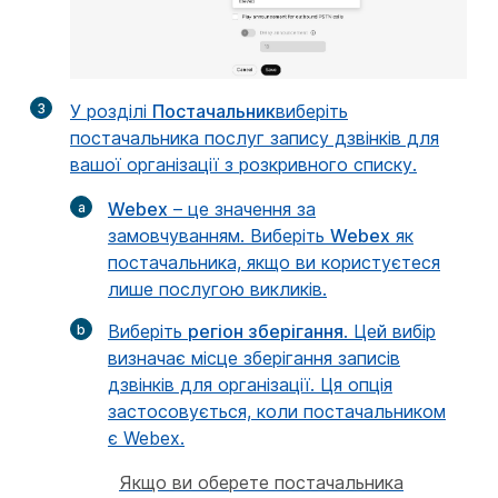
3
У розділі
Постачальник
виберіть
постачальника послуг запису дзвінків для
вашої організації з розкривного списку.
Webex
– це значення за
замовчуванням. Виберіть
Webex
як
постачальника, якщо ви користуєтеся
лише послугою викликів.
Виберіть
регіон зберігання
. Цей вибір
визначає місце зберігання записів
дзвінків для організації. Ця опція
застосовується, коли постачальником
є Webex.
Якщо ви оберете постачальника