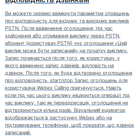
Ви можете окремо ввімкнути параметри сповіщень
про відповідність для вхідних та вихідних викликів
PSTN. Після ввімкнення оголошення, під час
здійснення або отримання виклику через PSTN,
абонент (користувач PSTN) чує оголошення «Цей
виклик може бути записаний» на початку виклику.
Запис починається після того, як користувач, у
якого ввімкнено запис дзвінків, відповість на
дзвінок. Після того, як буде відтворено оголошення
про відповідність, start/stop Запис оголошень для
користувача Webex Calling пригнічується. Навіть
коли під час цього виклику ініціюються операції під
час виклику, такі як переадресація, оголошення не
відтворюються кілька разів. Візуальний індикатор
відображається в застосунку Webex або на
підтримуваних телефонах, щоб показати, що дзвінок
записаний.