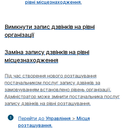
рівні місцезнаходження
.
Вимкнути запис дзвінків на рівні
організації
Заміна запису дзвінків на рівні
місцезнаходження
Під час створення нового розташування
постачальником послуг запису дзвінків за
замовчуванням встановлено рівень організації.
Адміністратор може змінити постачальника послуг
запису дзвінків на рівні розташування.
1
Перейти до
Управління
>
Місця
розташування
.