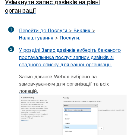
Увімкнути запис дзвінків на рівні
організації
1
Перейти до
Послуги
>
Виклик
>
Налаштування
>
Послуги
.
2
У розділі
Запис дзвінків
виберіть бажаного
постачальника послуг запису дзвінків зі
спадного списку для вашої організації.
Запис дзвінків Webex вибрано за
замовчуванням для організації та всіх
локацій.