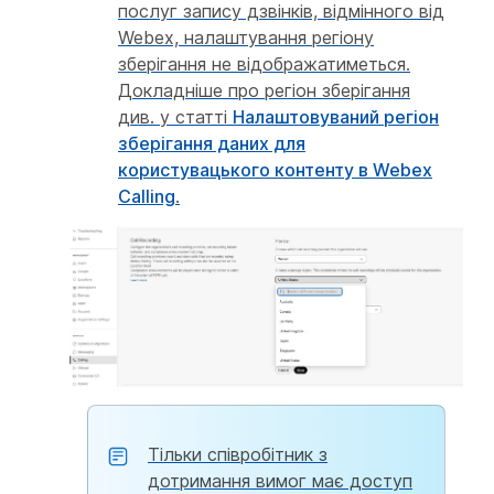
послуг запису дзвінків, відмінного від
Webex, налаштування регіону
зберігання не відображатиметься.
Докладніше про регіон зберігання
див. у статті
Налаштовуваний регіон
зберігання даних для
користувацького контенту в Webex
Calling
.
Тільки співробітник з
дотримання вимог має доступ