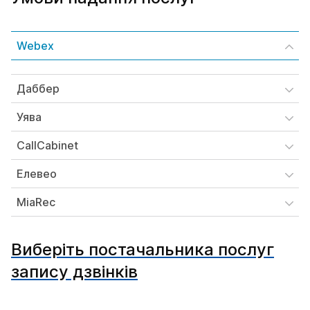
Webex
Даббер
Уява
CallCabinet
Елевео
MiaRec
Виберіть постачальника послуг
запису дзвінків