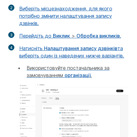
2
Виберіть місцезнаходження, для якого
потрібно змінити налаштування запису
дзвінків.
3
Перейдіть до
Виклик
>
Обробка викликів
.
4
Натисніть
Налаштування запису дзвінків
та
виберіть один із наведених нижче варіантів.
Використовуйте постачальника за
замовчуванням
організації
.