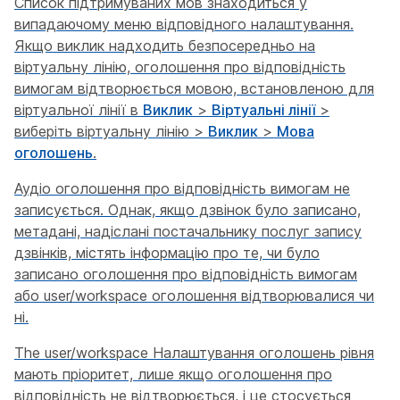
Список підтримуваних мов знаходиться у
випадаючому меню відповідного налаштування.
Якщо виклик надходить безпосередньо на
віртуальну лінію, оголошення про відповідність
вимогам відтворюється мовою, встановленою для
віртуальної лінії в
Виклик
>
Віртуальні лінії
>
виберіть віртуальну лінію >
Виклик
>
Мова
оголошень
.
Аудіо оголошення про відповідність вимогам не
записується. Однак, якщо дзвінок було записано,
метадані, надіслані постачальнику послуг запису
дзвінків, містять інформацію про те, чи було
записано оголошення про відповідність вимогам
або user/workspace оголошення відтворювалися чи
ні.
The user/workspace Налаштування оголошень рівня
мають пріоритет, лише якщо оголошення про
відповідність не відтворюється, і це стосується