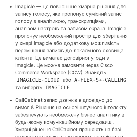
Imagicle
— це повноцінне хмарне рішення для
запису голосу, яке пропонує сумісний запис
голосу з аналітикою, транскрипціями,
аналізом настроїв та записом екрана. Imagicle
пропонує необмежений простір для зберігання
у хмарі Imagicle або додаткову можливість
переміщення записів до локального сховища
клієнта. Це вимагає договірної угоди з
Imagicle. Це можна замовити через Cisco
Commerce Workspace (CCW). Знайдіть
або
IMAGICLE-CLOUD
A-FLEX-S+-CALLING
та виберіть
.
IMAGICLE
CallCabinet
запис дзвінків відповідно до
вимог & Рішення на основі штучного інтелекту
забезпечують необмежену бізнес-аналітику в
будь-якому комунікаційному середовищі.
Хмарні рішення CallCabinet працюють на базі
штучного інтелекту наступного покоління та