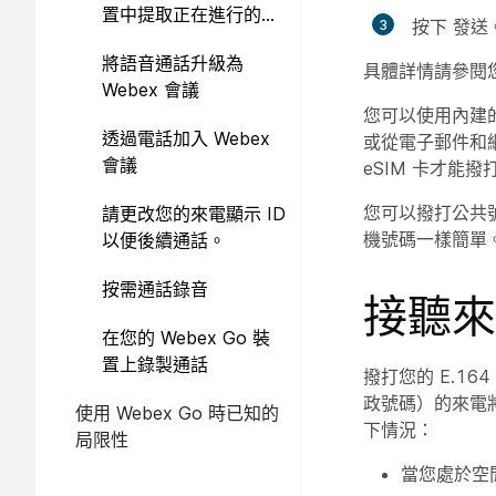
置中提取正在進行的通
按下
發送
話
將語音通話升級為
具體詳情請參閱
Webex 會議
您可以使用內建
透過電話加入 Webex
或從電子郵件和網
會議
eSIM 卡才能撥
您可以撥打公共
請更改您的來電顯示 ID
機號碼一樣簡單。但
以便後續通話。
按需通話錄音
接聽來
在您的 Webex Go 裝
置上錄製通話
撥打您的 E.1
政號碼）的來電將響
使用 Webex Go 時已知的
下情況：
局限性
當您處於空