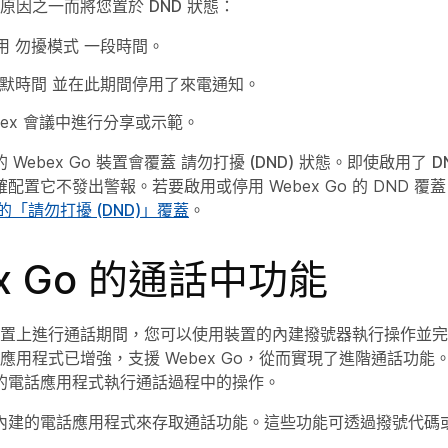
以下原因之一而將您置於
DND
狀態：
用
勿擾模式
一段時間。
默時間
並在此期間停用了來電通知。
bex 會議中進行分享或示範。
Webex Go 裝置會覆蓋
請勿打擾 (DND)
狀態。即使啟用了
D
配置它不發出警報。若要啟用或停用 Webex Go 的 DND 覆
話的「請勿打擾 (DND)」覆蓋
。
x Go 的通話中功能
Go 裝置上進行通話期間，您可以使用裝置的內建撥號器執行操作並
行動應用程式已增強，支援 Webex Go，從而實現了進階通話功
的電話應用程式執行通話過程中的操作。
內建的電話應用程式來存取通話功能。這些功能可透過撥號代碼