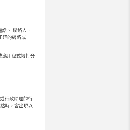
通話
、
聯絡人
，
正確的網路或
或應用程式撥打分
碼或行政助理的行
g 端點時，會出現以