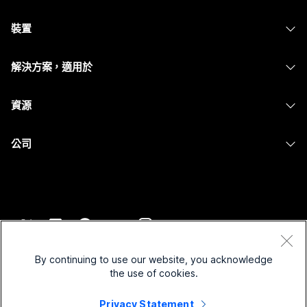
Webex 應用程式
需要答案？
Webex Suite
裝置
Meetings
Calling
提交問題
耳機
Calling
解決方案，適用於
Meetings
攝影機
Messaging
教育
Messaging
資源
Desk 系列
螢幕共用
醫療保健
Slido
下載
Room 系列
公司
政府
Webinars
加入測驗會議
Board 系列
Cisco
財務
Events
線上課程
電話系列
聯絡技術支援
運動與娛樂
Contact Center
整合
配件
聯絡銷售人員
前線
CPaaS
協助工具
條款和條件
Webex 部落格
非營利
安全性
By continuing to use our website, you acknowledge
包容性
隱私權聲明
the use of cookies.
Webex 思想領導力
啟動
Control Hub
Cookie
即時和隨選網路研討會
Privacy Statement
Webex Merch Store
商標
混合式工作