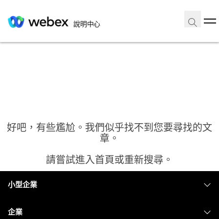
說明中心
好吧，有些尷尬。我們似乎找不到您要尋找的文
章。
請嘗試進入首頁或重新搜尋。
小型企業
首頁
定價
企業