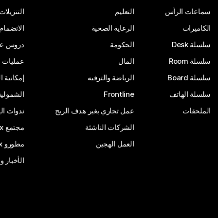
سماعات الرأس
التعليم
التنزيلات
الكاميرات
الرعاية الصحية
الانضمام
سلسلة Desk
الحكومة
دروس على
سلسلة Room
المال
عمليات ا
سلسلة Board
الرياضة والترفيه
إمكانية 
سلسلة الهاتف
Frontline
الشمولية
الملحقات
عمل تجاري بغير هدف الربح
ندوات ال
الشركات الناشئة
مجتمع Webex
العمل الهجين
مطورو Webex
الأخبار و