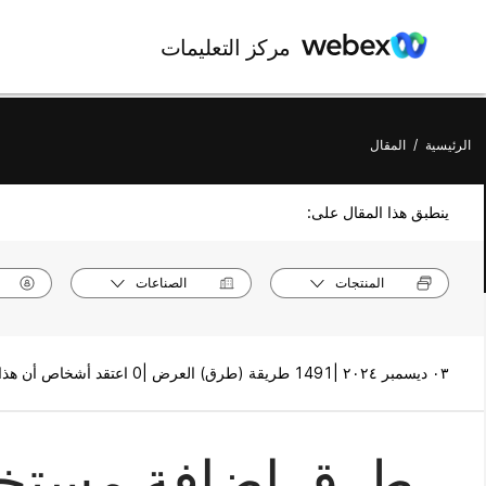
مركز التعليمات
الرئيسية
/
المقال
ينطبق هذا المقال على:
المنتجات
الصناعات
٠٣ ديسمبر ٢٠٢٤ |
1491 طريقة (طرق) العرض |
0 اعتقد أشخاص أن هذا كان مفيدًا
طرق إضافة مستخد