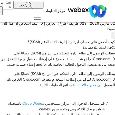
الرئيسية
Ctrl
بحث
...
K
/
مركز التعليمات
المقال
02 مارس 2026 |
629 طريقة (طرق) العرض |
0 اعتقد أشخاص أن هذا كان
مفيدًا
كيف أحصل على حساب لبرنامج إدارة حالات الدعم (SCM)؟
هل لديك ملاحظات؟
يتطلب الوصول إلى نظام إدارة التحكم في البرامج (SCM) حسابًا على
Cisco.com ID. راجع هذه المقالة للاطلاع على إرشادات حول كيفية التحقق من
صحة بيانات تسجيل الدخول الحالية الخاصة بك and/or إنشاء حساب جديد.
يتطلب الوصول إلى نظام إدارة التحكم في البرامج (SCM) حسابًا على
Cisco.com ID. للتأكد من إمكانية استخدام معرف Cisco.com الخاص بك
للوصول
إلى مدير حالات الدعم
، اتبع الخطوات التالية:
قم بتسجيل الدخول إلى مركز مستخدمي
Cisco Webex
باستخدام
عنوان بريدك الإلكتروني وكلمة مرور Webex.
إذا نجحت هذه الطريقة، يمكنك الوصول إلى مدير حالات الدعم