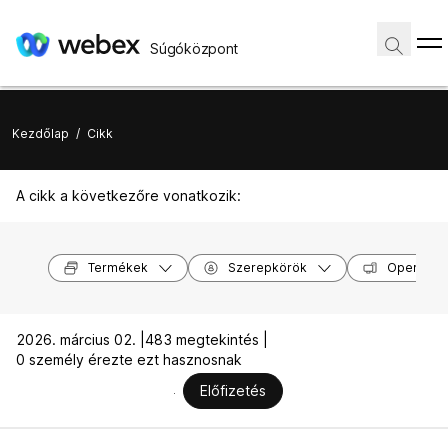
Súgóközpont
Kezdőlap
/
Cikk
A cikk a következőre vonatkozik:
Termékek
Szerepkörök
Operáció
2026. március 02. |
483 megtekintés |
0 személy érezte ezt hasznosnak
Előfizetés