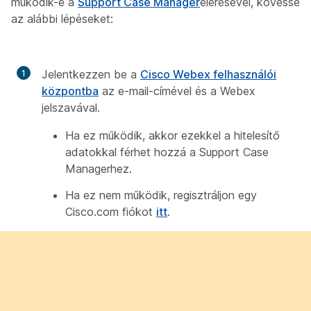
működik-e a
Support Case Manager
elérésével, kövesse
az alábbi lépéseket:
Jelentkezzen be a
Cisco Webex felhasználói
központba
az e-mail-címével és a Webex
jelszavával.
Ha ez működik, akkor ezekkel a hitelesítő
adatokkal férhet hozzá a Support Case
Managerhez.
Ha ez nem működik, regisztráljon egy
Cisco.com fiókot
itt
.