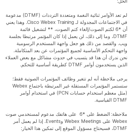
الحل:
لم تعد الأوامر ثنائية النغمة ومتعددة الترددات (DTMF) مدعومة
في الاجتماعات المجدولة لـ Cisco Webex Training. وهذا يعني
أن *6 لكتم الصوت/إلغاء كتم الصوت، ** لتشغيل قائمة
DTMF، وما إلى ذلك، لن يعمل إذا كان المؤتمر مرتبطا بجلسة
ويب. والقصد من ذلك هو جعل واجهة المستخدم الرسومية
واجهة التحكم الأساسية لجميع المؤتمرات عن بعد المتكاملة.
نحن ندرك أن هذا قد يتسبب في حدوث مشاكل مع بعض العملاء
الذين يستخدمون أوامر DTMF كطريقة أساسية للتحكم.
يرجى ملاحظة أنه لم تتغير وظائف المؤتمرات الصوتية فقط؛
ستستمر المؤتمرات المستقلة غير المرتبطة باجتماع Webex
(مثل معظم استخدام حسابات PCN) في استخدام أوامر
DTMF القياسية.
ملاحظة:
الضغط على *6
على هاتفك مدعوم لمستخدمي صوت
Webex على Webex Meetings وEvents. إذا لم يعمل أمر
DTMF، فسيحتاج مسؤول الموقع إلى تمكين هذا الخيار: