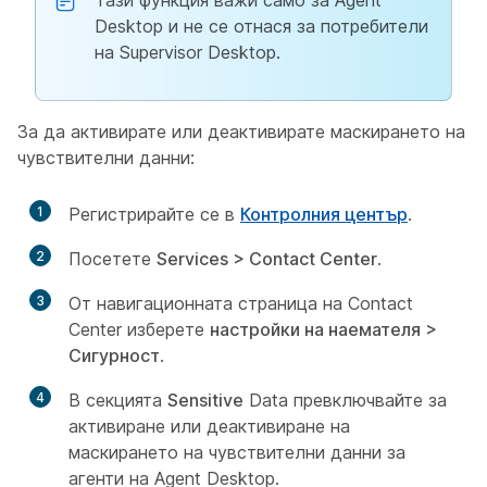
Тази функция важи само за Agent
Desktop и не се отнася за потребители
на Supervisor Desktop.
За да активирате или деактивирате маскирането на
чувствителни данни:
1
Регистрирайте се в
Контролния център
.
2
Посетете
Services > Contact Center
.
3
От навигационната страница на Contact
Center изберете
настройки на наемателя >
Сигурност
.
4
В секцията
Sensitive
Data превключвайте за
активиране или деактивиране на
маскирането на чувствителни данни за
агенти на Agent Desktop.