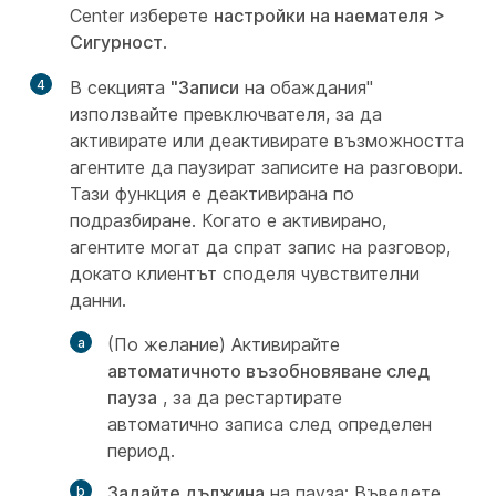
Center изберете
настройки на наемателя >
Сигурност
.
4
В секцията
"Записи
на обаждания"
използвайте превключвателя, за да
активирате или деактивирате възможността
агентите да паузират записите на разговори.
Тази функция е деактивирана по
подразбиране. Когато е активирано,
агентите могат да спрат запис на разговор,
докато клиентът споделя чувствителни
данни.
(По желание) Активирайте
автоматичното възобновяване след
пауза
, за да рестартирате
автоматично записа след определен
период.
Задайте дължина
на пауза: Въведете