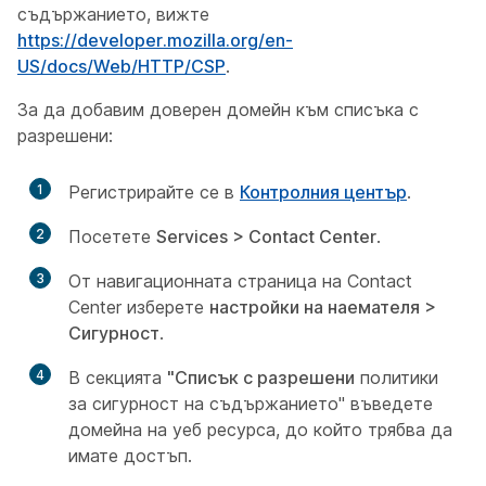
съдържанието, вижте
https://developer.mozilla.org/en-
US/docs/Web/HTTP/CSP
.
За да добавим доверен домейн към списъка с
разрешени:
1
Регистрирайте се в
Контролния център
.
2
Посетете
Services > Contact Center
.
3
От навигационната страница на Contact
Center изберете
настройки на наемателя >
Сигурност
.
4
В секцията
"Списък с разрешени
политики
за сигурност на съдържанието" въведете
домейна на уеб ресурса, до който трябва да
имате достъп.