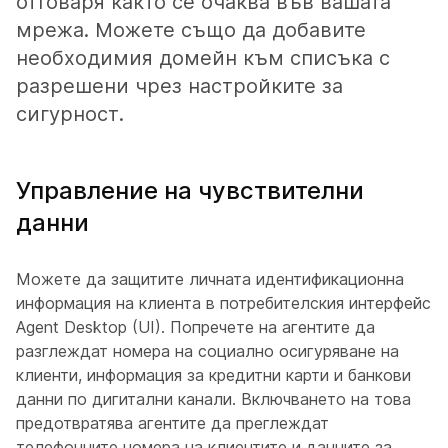
отговаря както се очаква във вашата
мрежа. Можете също да добавите
необходимия домейн към списъка с
разрешени чрез настройките за
сигурност.
Управление на чувствителни
данни
Можете да защитите личната идентификационна
информация на клиента в потребителския интерфейс
Agent Desktop (UI). Попречете на агентите да
разглеждат номера на социално осигуряване на
клиенти, информация за кредитни карти и банкови
данни по дигитални канали. Включването на това
предотвратява агентите да преглеждат
телефонните номера на клиентите и данните за