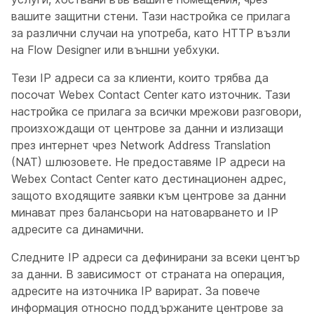
вашите защитни стени. Тази настройка се прилага
за различни случаи на употреба, като HTTP възли
на Flow Designer или външни уебхуки.
Тези IP адреси са за клиенти, които трябва да
посочат Webex Contact Center като източник. Тази
настройка се прилага за всички мрежови разговори,
произхождащи от центрове за данни и излизащи
през интернет чрез Network Address Translation
(NAT) шлюзовете. Не предоставяме IP адреси на
Webex Contact Center като дестинационен адрес,
защото входящите заявки към центрове за данни
минават през балансьори на натоварването и IP
адресите са динамични.
Следните IP адреси са дефинирани за всеки център
за данни. В зависимост от страната на операция,
адресите на източника IP варират. За повече
информация относно поддържаните центрове за