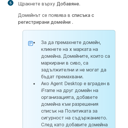
5
Щракнете върху
Добавяне
.
Домейнът се появява в
списъка с
регистрирани домейни
.
За да премахнете домейн,
кликнете на
x
марката на
домейна. Домейните, които са
маркирани в сиво, са
задължителни и не могат да
бъдат премахвани.
Ако Agent Desktop е вграден в
iFrame на друг домейн на
организацията, добавете
домейна към разрешения
списък на Политиката за
сигурност на съдържанието.
След като добавите домейна