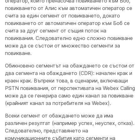
оператор, който пренасочва повикването към Боб,
повикването от Алис към автоматичен оператор се
счита за един сегмент от повикването, докато
повикването от автоматичен оператор към Боб се
счита за друг сегмент от същия поток на
повиквания. Следователно едно сложно повикване
може да се състои от множество сегменти за
повикване.
Обикновено сегментът на обаждането се състои от
два сегмента на обаждането (CDR): начален крак и
краен крак. Въпреки това, в сценарии, включващи
PSTN повиквания, от перспективата на Webex Calling
може да се генерира само един канал за повикване
(крайният канал за потребителя на Webex).
Всеки сегмент от обаждането може да има
различен резултат (например успех, неуспех, отказ).
Следователно, представянето на
комуникационните събития като сегменти на