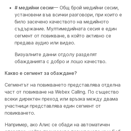
# медийни сесии
— Общ брой медийни сесии,
установени във всички разговори, при които е
било засечено качеството на медийното
съдържание. Мултимедийната сесия е един
сегмент от повикване, в който активно се
предава аудио или видео.
Визуалните данни отдолу разделят
обажданията с добро и лошо качество.
Какво е сегмент за обаждане?
Сегментът на повикването представлява отделна
част от повикване на Webex Calling. По същество
всеки директен преход или връзка между двама
участници представлява един сегмент от
повикването.
Например, ако Алис се обади на автоматичен