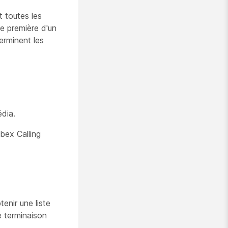
 toutes les
e première d'un
erminent les
édia.
ebex Calling
enir une liste
e terminaison