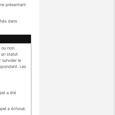
 ne présentant
chés dans
i ou non.
 un statut
 survoler le
espondant. Les
pel a été
ppel a échoué.