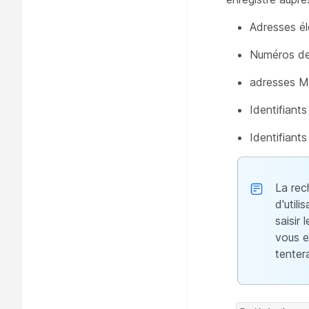
Adresses él
Numéros de
adresses 
Identifiants
Identifiants
La rec
d'util
saisir
vous e
tenter