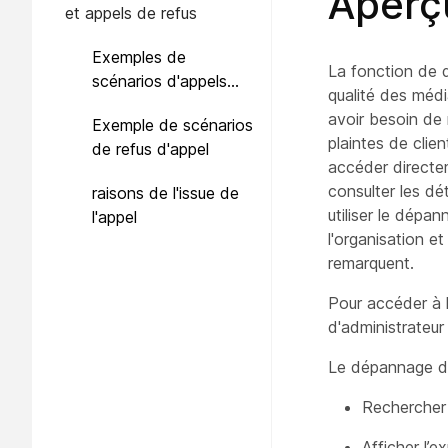
Aperç
et appels de refus
Exemples de
La fonction de 
scénarios d'appels
qualité des médi
ayant échoué
avoir besoin de
Exemple de scénarios
plaintes de clie
de refus d'appel
accéder directe
consulter les dé
raisons de l'issue de
utiliser le dépa
l'appel
l'organisation e
remarquent.
Pour accéder à 
d'administrateur
Le dépannage d
Rechercher 
Afficher l’e