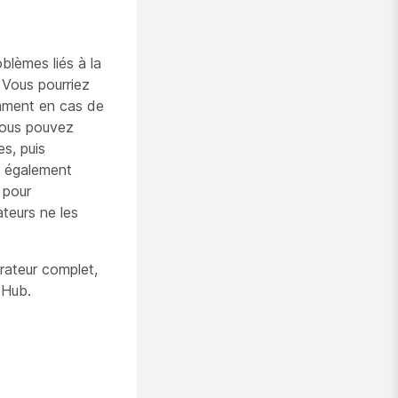
lèmes liés à la
 Vous pourriez
amment en cas de
 vous pouvez
s, puis
ez également
 pour
ateurs ne les
rateur complet,
 Hub.