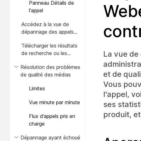
Panneau Détails de
Webe
l'appel
Accédez à la vue de
cont
dépannage des appels
Webex
Télécharger les résultats
La vue de
de recherche ou les
enregistrements d'appels
administra
Résolution des problèmes
de dépannage au format
et de qual
de qualité des médias
CSV
Vous pouve
Limites
l'appel, vo
Vue minute par minute
ses statis
produit, e
Flux d’appels pris en
charge
Dépannage ayant échoué