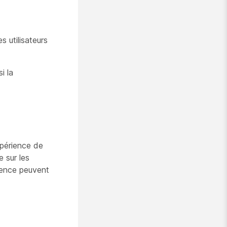
s utilisateurs
i la
xpérience de
e sur les
atence peuvent