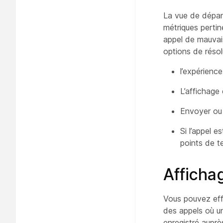
La vue de dépann
métriques pertin
appel de mauvais
options de résol
l’expérience
L’affichage 
Envoyer ou r
Si l’appel e
points de t
Afficha
Vous pouvez effe
des appels où un
enregistré auprè