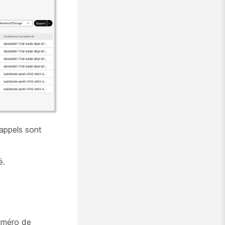
 appels sont
é.
numéro de