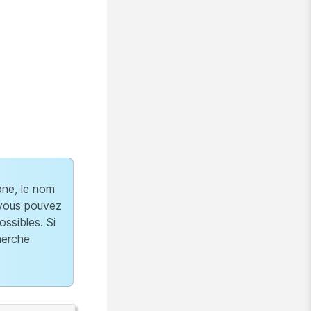
one, le nom
, vous pouvez
ossibles. Si
cherche