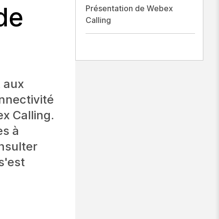
de
Présentation de Webex
Calling
 aux
nnectivité
x Calling.
es à
onsulter
s'est