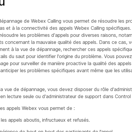
u
dépannage de Webex Calling vous permet de résoudre les prob
as et à la connectivité des appels Webex Calling spécifiques.
 résoudre les problèmes d'appels pour diverses raisons, not
nts concernant la mauvaise qualité des appels. Dans ce cas,
ment à la vue de dépannage, rechercher ces appels spécifique
tails du saut pour identifier l'origine du problème. Vous pouv
nnage pour surveiller de manière proactive la qualité des appels
t anticiper les problèmes spécifiques avant même que les utilis
la vue de dépannage, vous devez disposer du rôle d'administ
 en lecture seule ou d'administrateur de support dans Control
es appels Webex vous permet de :
les appels aboutis, infructueux et refusés.
xpérience de bout en bout des participants de l’appel.