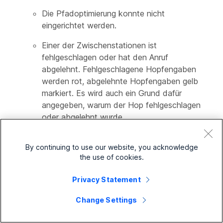
Die Pfadoptimierung konnte nicht
eingerichtet werden.
Einer der Zwischenstationen ist
fehlgeschlagen oder hat den Anruf
abgelehnt. Fehlgeschlagene Hopfengaben
werden rot, abgelehnte Hopfengaben gelb
markiert. Es wird auch ein Grund dafür
angegeben, warum der Hop fehlgeschlagen
oder abgelehnt wurde.
Fahren Sie mit der Zeit auf das Gerät, um die
By continuing to use our website, you acknowledge
End-to-End-Anruferfahrung zu sehen.
the use of cookies.
Privacy Statement
Change Settings