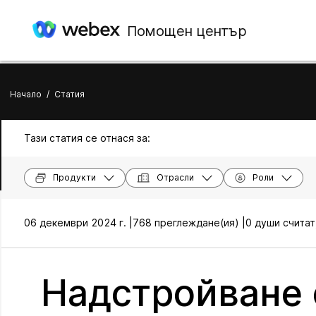
Помощен център
Начало
/
Статия
Тази статия се отнася за:
Продукти
Отрасли
Роли
06 декември 2024 г. |
768 преглеждане(ия) |
0 души считат
Надстройване 