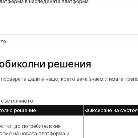
платформа в наследената платформа
ето
аобиколни решения
 проверете дали е нещо, което вече знаем и имате преп
а състоянието
колно решение
Фиксиране на състо
стъп до потребителския
офил на новата платформа и