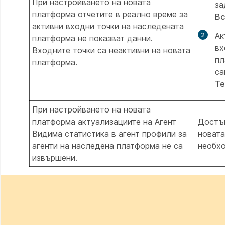
При настройването на новата
за
платформа отчетите в реално време за
Вс
активни входни точки на наследената
Ак
платформа не показват данни.
вх
Входните точки са неактивни на новата
пл
платформа.
са
Те
При настройването на новата
платформа актуализациите на Агент
Достъп
Видима статистика в агент профили за
новата
агенти на наследена платформа не са
необхо
извършени.