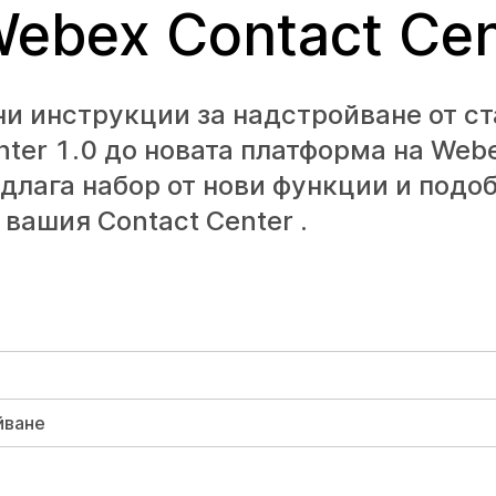
Webex Contact Cen
ни инструкции за надстройване от ст
ter 1.0 до новата платформа на Web
едлага набор от нови функции и подо
вашия Contact Center .
йване