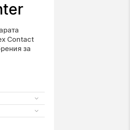
ter
арата
ex Contact
брения за