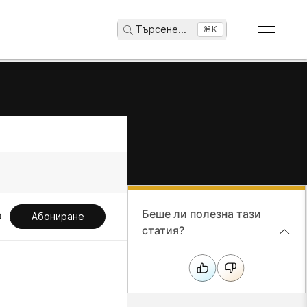
Търсене
...
⌘K
Беше ли полезна тази
Абониране
статия?