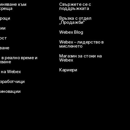
иняване към
Свържете се с
среща
поддръжката
уроци
Връзка с отдел
„Продажби“
ции
Webex Blog
ост
Webex – лидерство в
мисленето
ване
Магазин за стоки на
 в реално време и
Webex
кване
Кариери
 на Webex
зработчици
 иновации