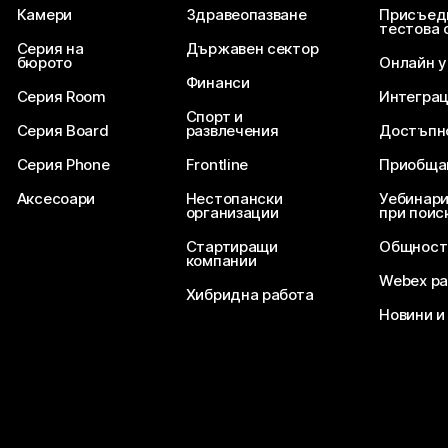
Камери
Здравеопазване
Присъед
тестова 
Серия на
Държавен сектор
бюрото
Онлайн 
Финанси
Серия Room
Интегра
Спорт и
Серия Board
развлечения
Достъпн
Серия Phone
Frontline
Приобща
Аксесоари
Нестопански
Уебинари
организации
при поис
Стартиращи
Общност
компании
Webex ра
Хибридна работа
Новини и