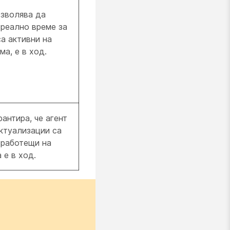
озволява да
 реално време за
са активни на
а, е в ход.
рантира, че агент
ктуализации са
 работещи на
 е в ход.