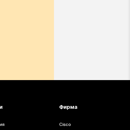
и
Фирма
ия
Cisco