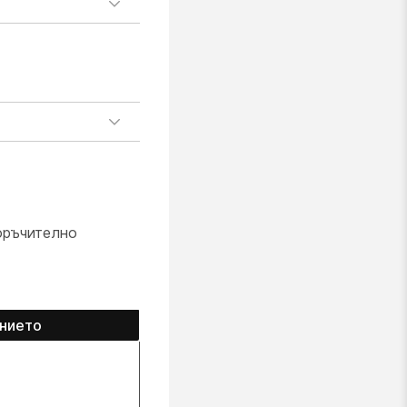
оръчително
янието