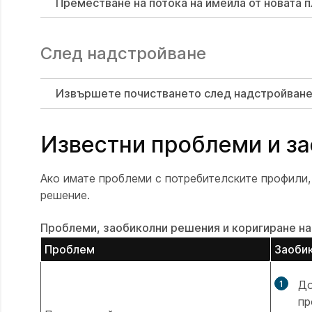
Преместване на потока на имейла от новата 
След надстройване
Извършете почистването след надстройван
Известни проблеми и з
Ако имате проблеми с потребителските профили,
решение.
Проблеми, заобиколни решения и коригиране н
Проблем
Заоби
До
пр