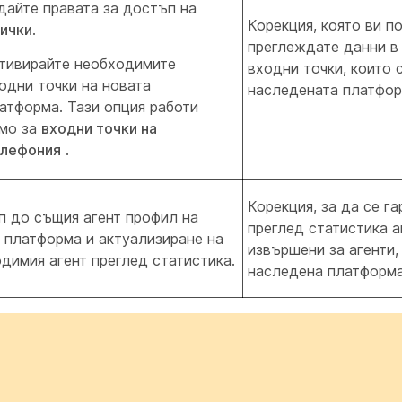
дайте правата за достъп на
Корекция, която ви п
ички
.
преглеждате данни в
тивирайте необходимите
входни точки, които 
одни точки на новата
наследената платформ
атформа. Тази опция работи
мо за
входни точки на
лефония
.
Корекция, за да се га
 до същия агент профил на
преглед статистика а
 платформа и актуализиране на
извършени за агенти,
димия агент преглед статистика.
наследена платформа