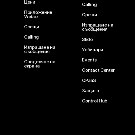
Цени
Calling
Приложение
Срещи
Webex
Изпращане на
Срещи
съобщения
Calling
Slido
Изпращане на
Уебинари
съобщения
Events
Споделяне на
екрана
Contact Center
CPaaS
Защита
Control Hub