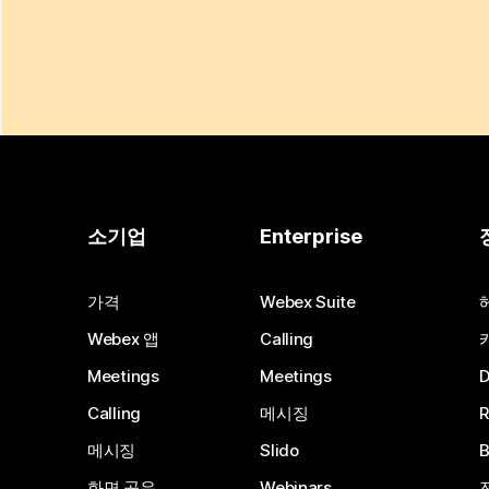
소기업
Enterprise
가격
Webex Suite
Webex 앱
Calling
Meetings
Meetings
Calling
메시징
메시징
Slido
화면 공유
Webinars