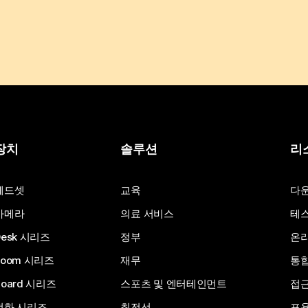
장치
솔루션
리
헤드셋
교육
다
카메라
의료 서비스
테스
Desk 시리즈
정부
온라
Room 시리즈
재무
통
Board 시리즈
스포츠 및 엔터테인먼트
접
전화 시리즈
최전선
포