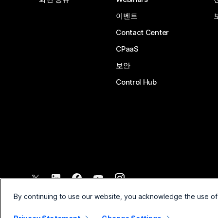
이벤트
Contact Center
CPaaS
보안
Control Hub
©
2026
Cisco 및/또는 관련 제휴. All rights reserved.
By continuing to use our website, you acknowledge the use of