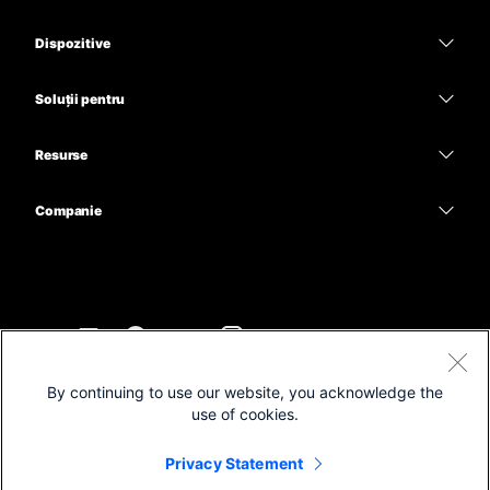
Aplicația Webex
Webex Suite
Dispozitive
Meetings
Calling
Căști
Calling
Soluții pentru
Meetings
Camere
Educație
Mesagerie
Mesagerie
Resurse
Seria Desk
Asistență medicală
Partajare ecran
Descărcări
Slido
Seria Room
Companie
Guvern
Intrați într-o întâlnire de probă
Seminare web
Cisco
Seria Board
Finanțe
Cursuri online
Events
Contactați asistența
Seria Phone
Sport și divertisment
Integrări
Contact Center
Contactați departamentul de vânzări
Accesorii
Prima linie
Accesibilitate
CPaaS
Clauze și condiții
Webex Blog
By continuing to use our website, you acknowledge the
Nonprofit
Declarație de confidențialitate
Incluzivitate
Securitate
use of cookies.
Spirit inovator Webex
Module cookie
Start-upuri
Seminare web live și la cerere
Control Hub
Privacy Statement
Magazin produse Webex
Mărci comerciale
Activitate hibridă