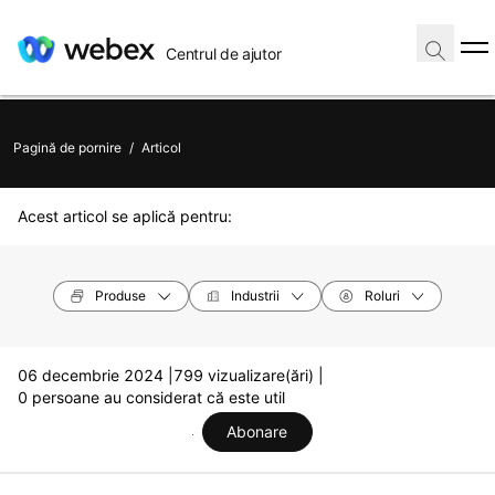
Centrul de ajutor
Pagină de pornire
/
Articol
Acest articol se aplică pentru:
Produse
Industrii
Roluri
06 decembrie 2024 |
799 vizualizare(ări) |
0 persoane au considerat că este util
Abonare