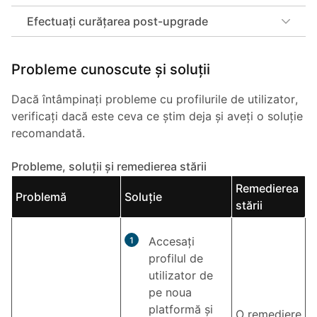
Efectuați curățarea post-upgrade
Probleme cunoscute și soluții
Dacă întâmpinați probleme cu profilurile de utilizator,
verificați dacă este ceva ce știm deja și aveți o soluție
recomandată.
Probleme, soluții și remedierea stării
Remedierea
Problemă
Soluție
stării
Accesați
profilul de
utilizator de
pe noua
platformă și
O remediere