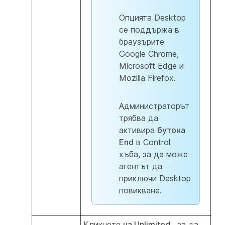
Опцията Desktop
се поддържа в
браузърите
Google Chrome,
Microsoft Edge и
Mozilla Firefox.
Администраторът
трябва да
активира
бутона
End
в Control
хъба, за да може
агентът да
приключи Desktop
повикване.
Кликнете
на Unlimited
, за да