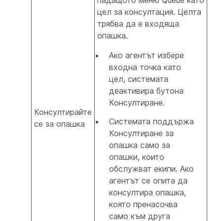
падащото меню Queue като
цел за консултация. Целта
трябва да е входяща
опашка.
Ако агентът избере
входна точка като
цел, системата
деактивира бутона
Консултиране.
Консултирайте
Системата поддържа
се за опашка
Консултиране за
опашка само за
опашки, които
обслужват екипи. Ако
агентът се опита да
консултира опашка,
която пренасочва
само към друга