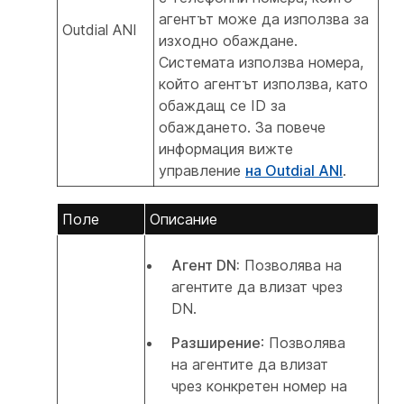
агентът може да използва за
Outdial ANI
изходно обаждане.
Системата използва номера,
който агентът използва, като
обаждащ се ID за
обаждането. За повече
информация вижте
управление
на Outdial ANI
.
Поле
Описание
Агент DN:
Позволява на
агентите да влизат чрез
DN.
Разширение
: Позволява
на агентите да влизат
чрез конкретен номер на