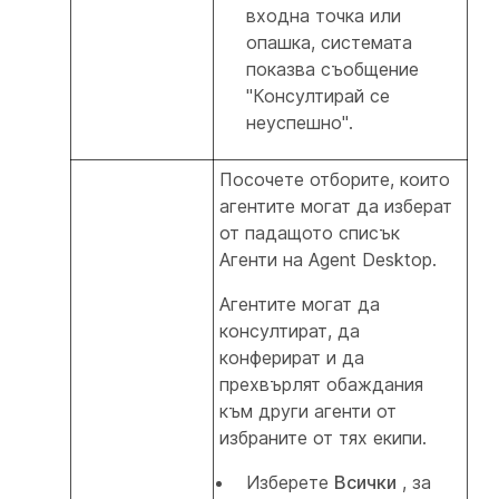
входна точка или
опашка, системата
показва съобщение
"Консултирай се
неуспешно".
Посочете отборите, които
агентите могат да изберат
от падащото списък
Агенти на Agent Desktop.
Агентите могат да
консултират, да
конферират и да
прехвърлят обаждания
към други агенти от
избраните от тях екипи.
Изберете
Всички
, за