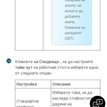
агенти, не
можете да
добавяте
екипи,
базирани на
капацитет
(CBT).
10
Кликнете
на Следващо
, за да настроите
тайм-аут
на работния стол и изберете една
от следните опции:
Настройка
Описание
Изберете това, за да
наследи стойностите,
Стандартна
дадени на
стойност