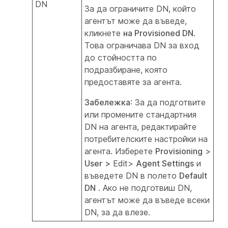
DN
За да ограничите DN, който
агентът може да въведе,
кликнете
на Provisioned DN
.
Това ограничава DN за вход
до стойността по
подразбиране, която
предоставяте за агента.
Забележка
: За да подготвите
или промените стандартния
DN на агента, редактирайте
потребителските настройки на
агента. Изберете
Provisioning
>
User
>
Edit>
Agent Settings
и
въведете DN в полето
Default
DN
. Ако не подготвиш DN,
агентът може да въведе всеки
DN, за да влезе.