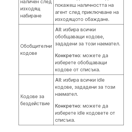
наличен след
покажеш наличността на
изходящ
агент след приключване на
набиране
изходящото обаждане.
All:
избира всички
обобщаващи кодове,
зададени за този наемател.
Обобщителни
кодове
Конкретно:
можете да
изберете обобщаващи
кодове от списъка.
All:
избира всички idle
кодове, зададени за този
наемател.
Кодове за
бездействие
Конкретно:
можете да
изберете idle кодовете от
списъка.