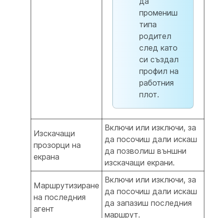
да
промениш
типа
родител
след като
си създал
профил на
работния
плот.
Включи
или
изключи, за
Изскачащи
да посочиш дали искаш
прозорци на
да позволиш външни
екрана
изскачащи екрани.
Включи
или
изключи, за
Маршрутизиране
да посочиш дали искаш
на последния
да запазиш последния
агент
маршрут.