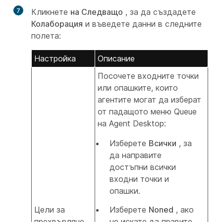
7
Кликнете
на Следващо
, за да създадете
Колаборация
и въведете данни в следните
полета:
Настройка
Описание
Посочете входните точки
или опашките, които
агентите могат да изберат
от падащото меню Queue
на Agent Desktop:
Изберете
Всички
, за
да направите
достъпни всички
входни точки и
опашки.
Цели за
Изберете
Noned
, ако
прехвърляне
не искате да правите