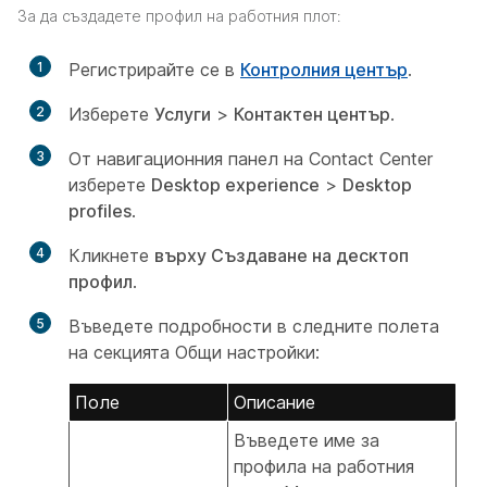
За да създадете профил на работния плот:
1
Регистрирайте се в
Контролния център
.
2
Изберете
Услуги
>
Контактен център
.
3
От навигационния панел на Contact Center
изберете
Desktop experience
>
Desktop
profiles
.
4
Кликнете
върху Създаване на десктоп
профил
.
5
Въведете подробности в следните полета
на секцията Общи
настройки:
Поле
Описание
Въведете име за
профила на работния