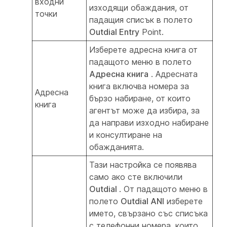
входни
изходящи обаждания, от
точки
падащия списък в полето
Outdial Entry
Point.
Изберете адресна книга от
падащото меню в полето
Адресна книга
. Адресната
книга включва номера за
Адресна
бързо набиране, от които
книга
агентът може да избира, за
да направи изходно набиране
и консултиране на
обажданията.
Тази настройка се появява
само ако сте включили
Outdial
. От падащото меню в
полето
Outdial ANI
изберете
името, свързано със списъка
с телефонни номера, които