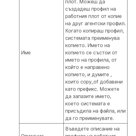
плот. Можеш да
създадеш профил на
работния плот от копие
на друг агентски профил.
Когато копираш профил,
системата преименува
копието. Името на
Име
копието се състои от
името на профила, от
който е направено
копието, и думите
,
които copy_of
добавени
като префикс. Можете
да запазите името,
което системата е
присъдила на файла, или
да го преименувате.
Въведете описание на