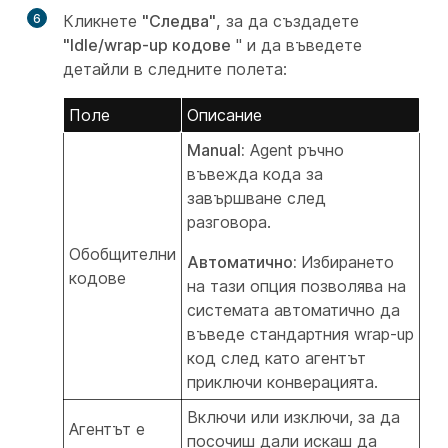
6
Кликнете
"Следва",
за да създадете
"Idle/wrap-up кодове
" и да въведете
детайли в следните полета:
Поле
Описание
Manual:
Agent ръчно
въвежда кода за
завършване след
разговора.
Обобщителни
Автоматично:
Избирането
кодове
на тази опция позволява на
системата автоматично да
въведе стандартния wrap-up
код след като агентът
приключи конверацията.
Включи
или
изключи, за да
Агентът е
посочиш дали искаш да