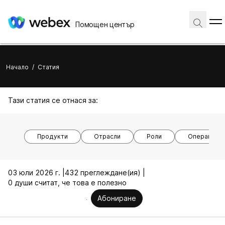
Помощен център
Начало
/
Статия
Тази статия се отнася за:
Продукти
Отрасли
Роли
Операционн
03 юли 2026 г. |
432 преглеждане(ия) |
0 души считат, че това е полезно
Абониране