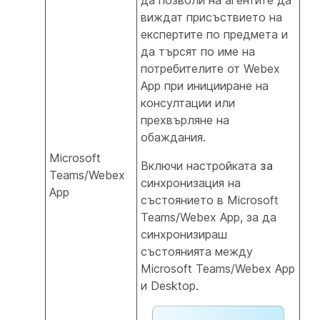
да позволи на агентите да
виждат присъствието на
експертите по предмета и
да търсят по име на
потребителите от Webex
App при иницииране на
консултации или
прехвърляне на
обаждания.
Microsoft
Включи настройката
за
Teams/Webex
синхронизация на
App
състоянието в Microsoft
Teams/Webex App, за да
синхронизираш
състоянията между
Microsoft Teams/Webex App
и Desktop.