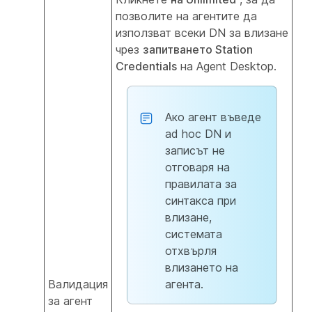
позволите на агентите да
използват всеки DN за влизане
чрез
запитването Station
Credentials
на Agent Desktop.
Ако агент въведе
ad hoc DN и
записът не
отговаря на
правилата за
синтакса при
влизане,
системата
отхвърля
влизането на
Валидация
агента.
за агент