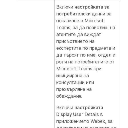
Включи
настройката за
потребителски
данни за
показване в Microsoft
Teams, за да позволиш на
агентите да виждат
присъствието на
експертите по предмета и
да търсят по име, отдел и
роля на потребителите от
Microsoft Teams при
иницииране на
консултации или
прехвърляне на
обаждания.
Включи
настройката
Display User
Details в
приложението Webex, за