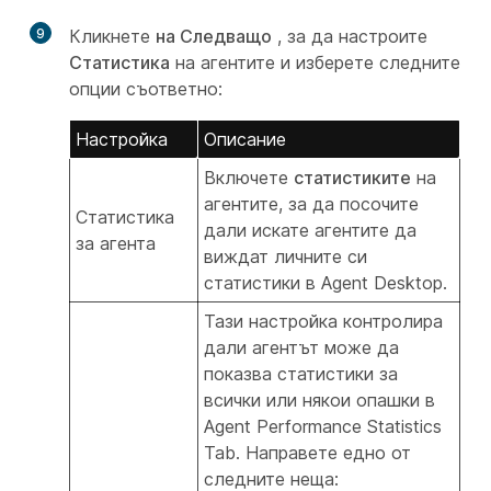
9
Кликнете
на Следващо
, за да настроите
Статистика
на агентите и изберете следните
опции съответно:
Настройка
Описание
Включете
статистиките
на
агентите, за да посочите
Статистика
дали искате агентите да
за агента
виждат личните си
статистики в Agent Desktop.
Тази настройка контролира
дали агентът може да
показва статистики за
всички или някои опашки в
Agent Performance Statistics
Tab. Направете едно от
следните неща: