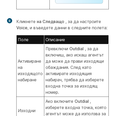
8
Кликнете
на Следващо
, за да настроите
Voice
, и въведете данни в следните полета:
Поле
Описание
Превключи
Outdial
, за да
включиш, ако искаш агентът
Активиране
да може да прави изходящи
на
обаждания. След като
изходящото
активирате изходящия
набиране
набирач, трябва да изберете
входна точка за изходящ
номер.
Ако включите
Outdial
,
изберете входна точка, която
Изходни
агентът може да използва за