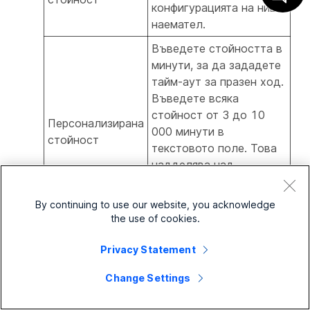
конфигурацията на ниво
наемател.
Въведете стойността в
минути, за да зададете
тайм-аут за празен ход.
Въведете всяка
стойност от 3 до 10
Персонализирана
000 минути в
стойност
текстовото поле. Това
надделява над
стойността, дадена на
конфигурацията на ниво
By continuing to use our website, you acknowledge
наемател.
the use of cookies.
Privacy Statement
11
Кликнете
на Създай
, за да създадете
профил на работния плот.
Change Settings