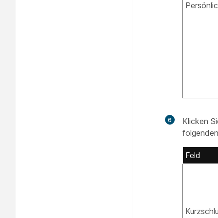
Persönli
6
Klicken S
folgenden
Feld
Kurzschl