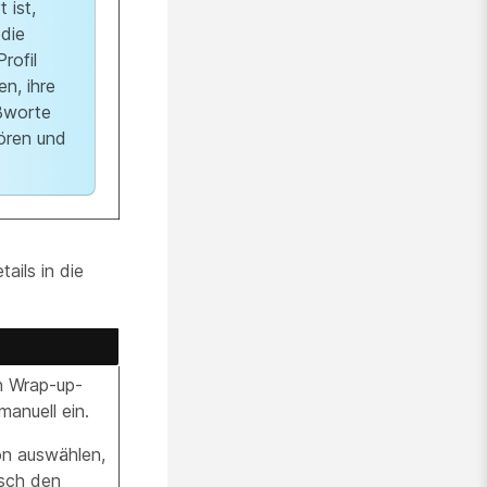
t ist,
die
rofil
n, ihre
ßworte
ören und
ails in die
n Wrap-up-
anuell ein.
on auswählen,
sch den