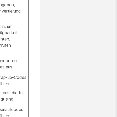
ngeben,
vertierung
in, um
ügbarkeit
hten,
nrufen
Mandanten
es aus.
Wrap-up-Codes
ählen.
 aus, die für
gt sind.
eerlaufcodes
ählen.