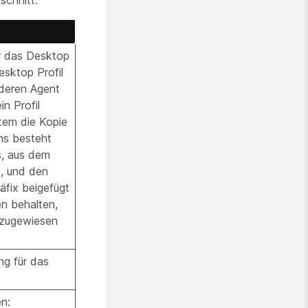
schnitt:
r das Desktop
esktop Profil
deren Agent
in Profil
tem die Kopie
ns besteht
s, aus dem
, und den
räfix beigefügt
n behalten,
 zugewiesen
ng für das
n: