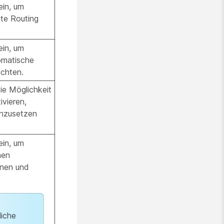
in, um
zte Routing
in, um
omatische
chten.
ie Möglichkeit
ivieren,
anzusetzen
in, um
nen
hnen und
iche