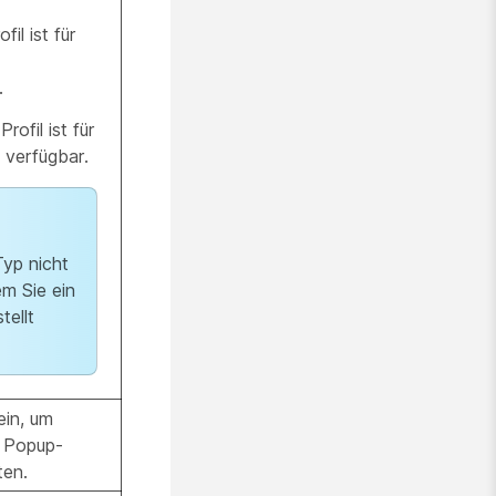
il ist für
.
ofil ist für
 verfügbar.
yp nicht
m Sie ein
tellt
in, um
e Popup-
ten.