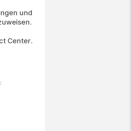
gungen und
zuweisen.
ct Center.
: