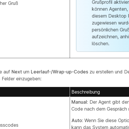
Grußprofil aktivier
cher Gruß
können Agenten, 
diesem Desktop P
zugewiesen wurde
persönlichen Gru
aufzeichnen, anh
löschen.
ie auf
Next
um
Leerlauf-/Wrap-up-Codes
zu erstellen und Det
 Felder einzugeben:
Beschreibung
Manual:
Der Agent gibt de
Code nach dem Gespräch m
Auto:
Wenn Sie diese Opti
usscodes
kann das System automati