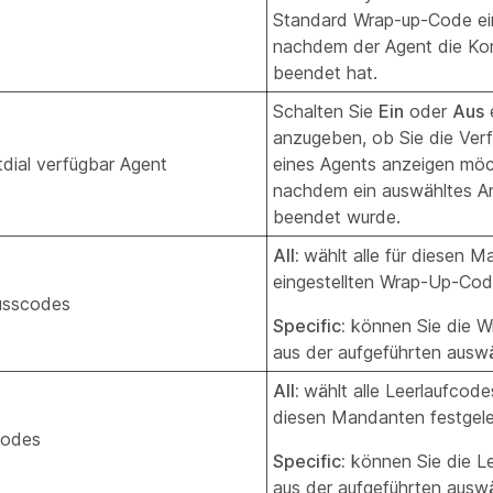
Standard Wrap-up-Code ei
nachdem der Agent die Kon
beendet hat.
Schalten Sie
Ein
oder
Aus
e
anzugeben, ob Sie die Verf
dial verfügbar Agent
eines Agents anzeigen möc
nachdem ein auswähltes A
beendet wurde.
All:
wählt alle für diesen 
eingestellten Wrap-Up-Cod
usscodes
Specific:
können Sie die 
aus der aufgeführten ausw
All:
wählt alle Leerlaufcodes
diesen Mandanten festgele
codes
Specific:
können Sie die L
aus der aufgeführten ausw