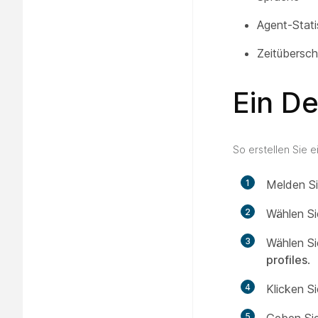
Agent-Stati
Zeitübersch
Ein De
So erstellen Sie e
1
Melden Si
2
Wählen S
3
Wählen Si
profiles
.
4
Klicken S
5