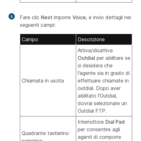
8
Fare clic
Next
imporre
Voice
, e invio dettagli nei
seguenti campi:
Campo
Descrizione
Attiva/disattiva
Outdial
per abilitare se
si desidera che
l'agente sia in grado di
Chiamata in uscita
effettuare chiamate in
outdial. Dopo aver
abilitato l’Outdial,
dovrai selezionare un
Outdial FTP.
Interruttore
Dial Pad
per consentire agli
Quadrante tastierino
agenti di comporre
numerico