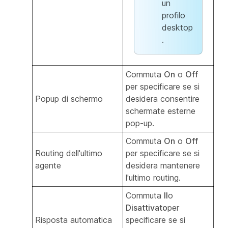
un
profilo
desktop
.
Commuta
On
o
Off
per specificare se si
Popup di schermo
desidera consentire
schermate esterne
pop-up.
Commuta
On
o
Off
Routing dell'ultimo
per specificare se si
agente
desidera mantenere
l'ultimo routing.
Commuta
Il
o
Disattivato
per
Risposta automatica
specificare se si