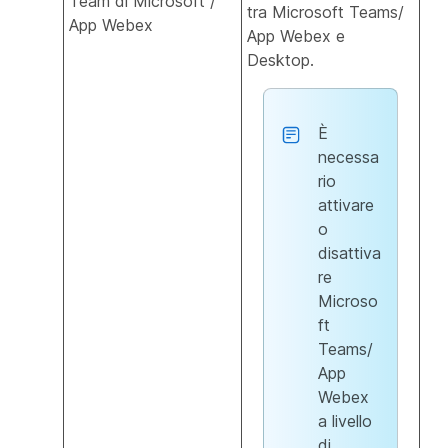
Team di Microsoft /
tra Microsoft Teams/
App Webex
App Webex e
Desktop.
È
necessa
rio
attivare
o
disattiva
re
Microso
ft
Teams/
App
Webex
a livello
di