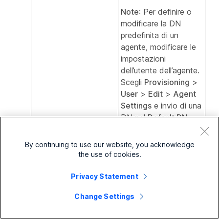
Note
: Per definire o
modificare la DN
predefinita di un
agente, modificare le
impostazioni
dell’utente dell’agente.
Scegli
Provisioning
>
User
>
Edit
>
Agent
Settings
e invio di una
DN nel
Default DN
.
Se non viene definita
una DN, l'agente può
By continuing to use our website, you acknowledge
inviare una DN per
the use of cookies.
accedere.
Privacy Statement
9
Fare clic
Next
per imporre
Statistiche Agente
e
Change Settings
selezionare di conseguenza le seguenti opzioni: