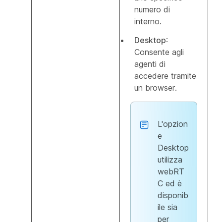
numero di
interno.
Desktop
:
Consente agli
agenti di
accedere tramite
un browser.
L'opzion
e
Desktop
utilizza
webRT
C ed è
disponib
ile sia
per