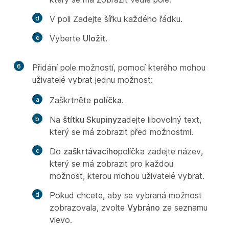
V
poli Zadejte šířku každého řádku.
Vyberte
Uložit
.
6
Přidání pole možností, pomocí kterého mohou
uživatelé vybrat jednu možnost:
Zaškrtněte
políčka
.
Na
štítku Skupiny
zadejte libovolný text,
který se má zobrazit před možnostmi.
Do
zaškrtávacího
políčka zadejte název,
který se má zobrazit pro každou
možnost, kterou mohou uživatelé vybrat.
Pokud chcete, aby se vybraná možnost
zobrazovala, zvolte
Vybráno
ze seznamu
vlevo.