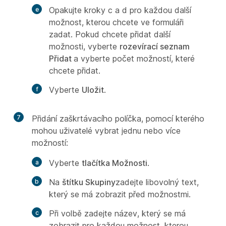
Opakujte kroky c a d pro každou další
možnost, kterou chcete ve formuláři
zadat. Pokud chcete přidat další
možnosti, vyberte
rozevírací seznam
Přidat
a vyberte počet možností, které
chcete přidat.
Vyberte
Uložit
.
7
Přidání zaškrtávacího políčka, pomocí kterého
mohou uživatelé vybrat jednu nebo více
možností:
Vyberte
tlačítka Možnosti
.
Na
štítku Skupiny
zadejte libovolný text,
který se má zobrazit před možnostmi.
Při
volbě zadejte název, který se má
zobrazit pro každou možnost, kterou