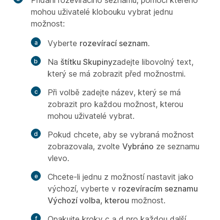
Přidání rozevíracího seznamu, pomocí kterého
mohou uživatelé klobouku vybrat jednu
možnost:
Vyberte
rozevírací seznam
.
Na
štítku Skupiny
zadejte libovolný text,
který se má zobrazit před možnostmi.
Při
volbě zadejte název, který se má
zobrazit pro každou možnost, kterou
mohou uživatelé vybrat.
Pokud chcete, aby se vybraná možnost
zobrazovala, zvolte
Vybráno
ze seznamu
vlevo.
Chcete-li jednu z možností nastavit jako
výchozí, vyberte v
rozevíracím seznamu
Výchozí volba, kterou
možnost.
Opakujte kroky c a d pro každou další