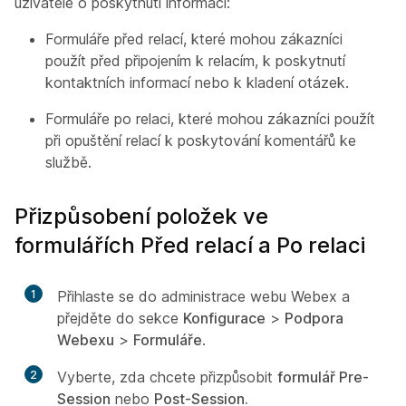
uživatele o poskytnutí informací:
Formuláře před relací, které mohou zákazníci
použít před připojením k relacím, k poskytnutí
kontaktních informací nebo k kladení otázek.
Formuláře po relaci, které mohou zákazníci použít
při opuštění relací k poskytování komentářů ke
službě.
Přizpůsobení položek ve
formulářích Před relací a Po relaci
1
Přihlaste se do administrace webu Webex a
přejděte do sekce
Konfigurace
>
Podpora
Webexu
>
Formuláře
.
2
Vyberte, zda chcete přizpůsobit
formulář Pre-
Session
nebo
Post-Session.