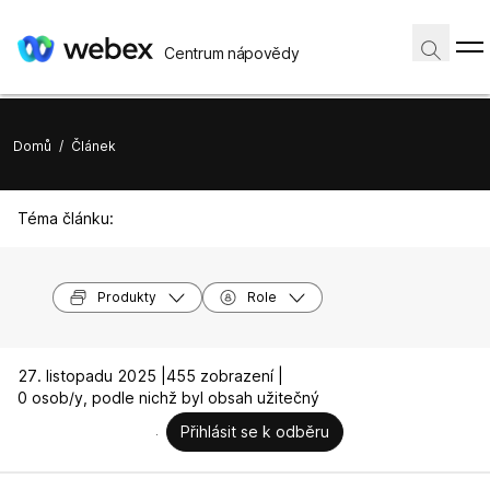
Centrum nápovědy
Domů
/
Článek
Téma článku:
Produkty
Role
27. listopadu 2025 |
455 zobrazení |
0 osob/y, podle nichž byl obsah užitečný
Přihlásit se k odběru