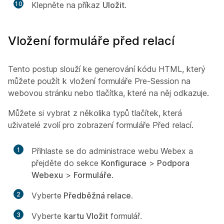
10
Klepněte na příkaz
Uložit
.
Vložení formuláře před relací
Tento postup slouží ke generování kódu HTML, který
můžete použít k vložení formuláře Pre-Session na
webovou stránku nebo tlačítka, které na něj odkazuje.
Můžete si vybrat z několika typů tlačítek, která
uživatelé zvolí pro zobrazení formuláře Před relací.
1
Přihlaste se do administrace webu Webex a
přejděte do sekce
Konfigurace
>
Podpora
Webexu
>
Formuláře
.
2
Vyberte
Předběžná relace
.
3
Vyberte
kartu Vložit
formulář.