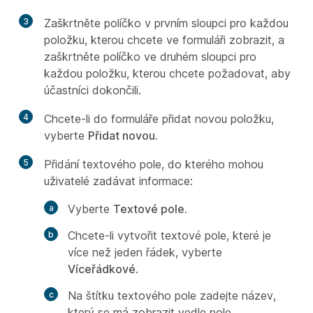
3
Zaškrtněte políčko v prvním sloupci pro každou
položku, kterou chcete ve formuláři zobrazit, a
zaškrtněte políčko ve druhém sloupci pro
každou položku, kterou chcete požadovat, aby
účastníci dokončili.
4
Chcete-li do formuláře přidat novou položku,
vyberte
Přidat novou.
5
Přidání textového pole, do kterého mohou
uživatelé zadávat informace:
Vyberte
Textové pole
.
Chcete-li vytvořit textové pole, které je
více než jeden řádek, vyberte
Víceřádkové
.
Na
štítku textového pole zadejte název,
který se má zobrazit vedle pole.