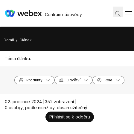
Centrum nápovědy
Domů
/
Článek
Téma článku:
Produkty
Odvětví
Role
02. prosince 2024 |
352 zobrazení |
0 osob/y, podle nichž byl obsah užitečný
Přihlásit se k odběru