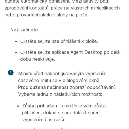
budete automaticky odhlášeni. Mezi aktivity patří
zpracování kontaktů, práce na vlastních miniaplikacích
nebo provádění jakékoli úlohy na ploše.
Než začnete
Ujistěte se, že jste přihlášeni k ploše.
Ujistěte se, že aplikace Agent Desktop po delší
dobu neaktivuje.
1
Minutu před nakonfigurovaným vypršením
časového limitu se v dialogovém okně
Prodloužená nečinnost
zobrazí odpočítávání.
Vyberte jednu z následujících možností:
Zůstat přihlášen
– umožňuje vám zůstat
přihlášen, dokud se neodhlásíte před
vypršením časovače.