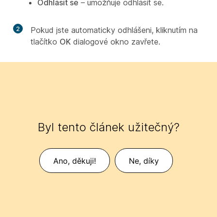
Odhlásit se
– umožňuje odhlásit se.
2
Pokud jste automaticky odhlášeni, kliknutím na
tlačítko
OK
dialogové okno zavřete.
Byl tento článek užitečný?
Ano, děkuji!
Ne, díky