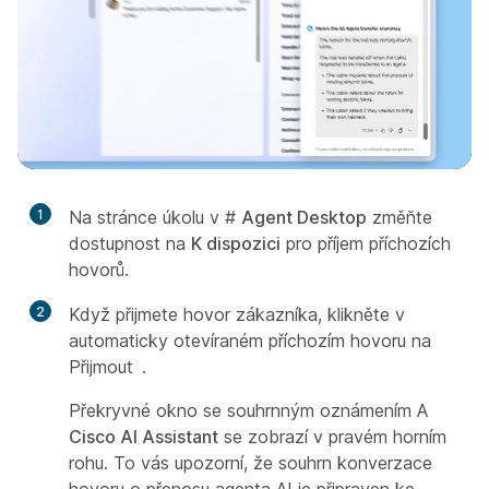
1
Na stránce úkolu v #
Agent Desktop
změňte
dostupnost na
K dispozici
pro příjem příchozích
hovorů.
2
Když přijmete hovor zákazníka, klikněte v
automaticky otevíraném příchozím hovoru na
Přijmout
.
Překryvné okno se souhrnným oznámením A
Cisco AI Assistant
se zobrazí v pravém horním
rohu. To vás upozorní, že souhrn konverzace