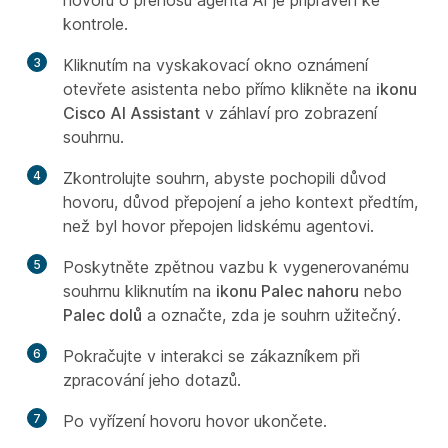
hovoru o přenosu agenta AI je připraven ke
kontrole.
3
Kliknutím na vyskakovací okno oznámení
otevřete asistenta nebo přímo klikněte na
ikonu
Cisco AI Assistant
v záhlaví pro zobrazení
souhrnu.
4
Zkontrolujte souhrn, abyste pochopili důvod
hovoru, důvod přepojení a jeho kontext předtím,
než byl hovor přepojen lidskému agentovi.
5
Poskytněte zpětnou vazbu k vygenerovanému
souhrnu kliknutím na
ikonu Palec nahoru
nebo
Palec dolů
a označte, zda je souhrn užitečný.
6
Pokračujte v interakci se zákazníkem při
zpracování jeho dotazů.
7
Po vyřízení hovoru hovor ukončete.