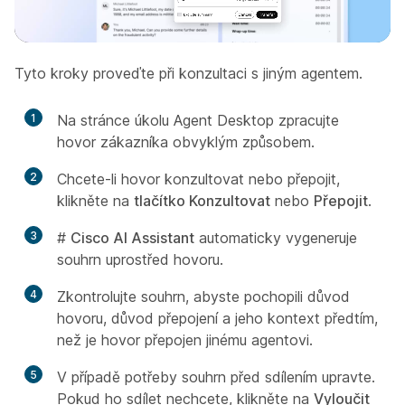
Tyto kroky proveďte při konzultaci s jiným agentem.
1
Na stránce úkolu Agent Desktop zpracujte
hovor zákazníka obvyklým způsobem.
2
Chcete-li hovor konzultovat nebo přepojit,
klikněte na
tlačítko Konzultovat
nebo
Přepojit
.
3
#
Cisco AI Assistant
automaticky vygeneruje
souhrn uprostřed hovoru.
4
Zkontrolujte souhrn, abyste pochopili důvod
hovoru, důvod přepojení a jeho kontext předtím,
než je hovor přepojen jinému agentovi.
5
V případě potřeby souhrn před sdílením upravte.
Pokud ho sdílet nechcete, klikněte na
Vyloučit