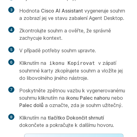
3
Hodnota
Cisco AI Assistant
vygeneruje souhrn
a zobrazí jej ve stavu zabalení Agent Desktop.
4
Zkontrolujte souhrn a ověřte, že správně
zachycuje kontext.
5
V případě potřeby souhrn upravte.
6
Kliknutím na
v zápatí
ikonu Kopírovat
souhrnné karty zkopírujete souhrn a vložíte jej
do libovolného jiného nástroje.
7
Poskytněte zpětnou vazbu k vygenerovanému
souhrnu kliknutím na
ikonu Palec nahoru
nebo
Palec dolů
a označte, zda je souhrn užitečný.
8
Kliknutím na
tlačítko Dokončit shrnutí
dokončete a pokračujte k dalšímu hovoru.