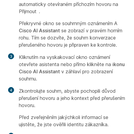
automaticky otevíraném příchozím hovoru na
Přijmout
.
Překryvné okno se souhrnným oznámením A
Cisco AI Assistant
se zobrazí v pravém horním
rohu. Tím se dozvíte, že souhrn konverzace
přerušeného hovoru je připraven ke kontrole.
3
Kliknutím na vyskakovací okno oznámení
otevřete asistenta nebo přímo klikněte na
ikonu
Cisco AI Assistant
v záhlaví pro zobrazení
souhrnu.
4
Zkontrolujte souhrn, abyste pochopili důvod
přerušení hovoru a jeho kontext před přerušením
hovoru.
Před zveřejněním jakýchkoli informací se
ujistěte, že jste ověřili identitu zákazníka.