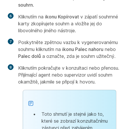
souhrn
.
6
Kliknutím na
ikonu Kopírovat
v zápatí souhrnné
karty zkopírujete souhrn a vložíte jej do
libovolného jiného nástroje.
7
Poskytněte zpětnou vazbu k vygenerovanému
souhrnu kliknutím na
ikonu Palec nahoru
nebo
Palec dolů
a označte, zda je souhrn užitečný.
8
Kliknutím pokračujte v konzultaci nebo přenosu.
Přijímající agent nebo supervizor uvidí souhrn
okamžitě, jakmile se připojí k hovoru.
Toto shrnutí je stejné jako to,
které se zobrazí konzultačnímu
zástupci před zahájením