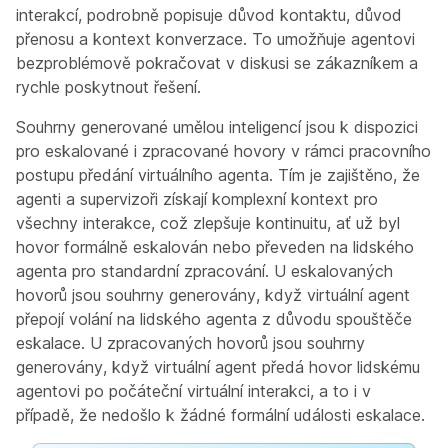
interakcí, podrobně popisuje důvod kontaktu, důvod
přenosu a kontext konverzace. To umožňuje agentovi
bezproblémově pokračovat v diskusi se zákazníkem a
rychle poskytnout řešení.
Souhrny generované umělou inteligencí jsou k dispozici
pro eskalované i zpracované hovory v rámci pracovního
postupu předání virtuálního agenta. Tím je zajištěno, že
agenti a supervizoři získají komplexní kontext pro
všechny interakce, což zlepšuje kontinuitu, ať už byl
hovor formálně eskalován nebo převeden na lidského
agenta pro standardní zpracování. U eskalovaných
hovorů jsou souhrny generovány, když virtuální agent
přepojí volání na lidského agenta z důvodu spouštěče
eskalace. U zpracovaných hovorů jsou souhrny
generovány, když virtuální agent předá hovor lidskému
agentovi po počáteční virtuální interakci, a to i v
případě, že nedošlo k žádné formální události eskalace.