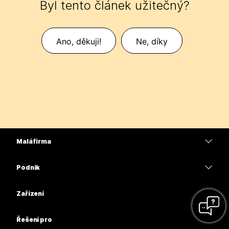
Byl tento článek užitečný?
Ano, děkuji!
Ne, díky
Malá firma
Ceny
Podnik
Aplikace Webex
Webex Suite
Zařízení
Schůzky
Calling
Náhlavní soupravy
Calling
Řešení pro
Schůzky