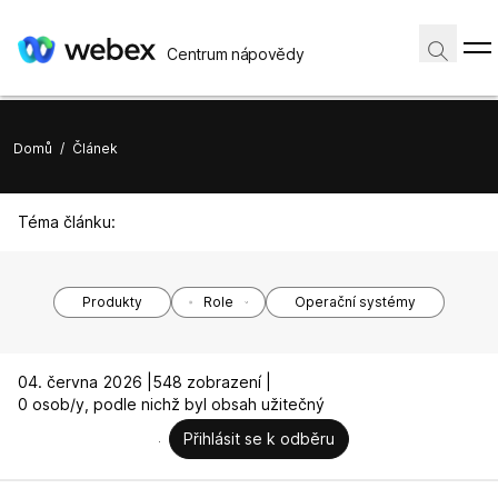
Centrum nápovědy
Domů
/
Článek
Téma článku:
Produkty
Role
Operační systémy
04. června 2026 |
548 zobrazení |
0 osob/y, podle nichž byl obsah užitečný
Přihlásit se k odběru