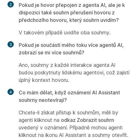
Pokud je hovor přepojen z agenta AI, ale je k
dispozici také souhrn přerušení hovoru z
předchozího hovoru, který souhrn uvidím?
V takovém případě uvidíte oba souhrny.
Pokud je součástí mého toku více agentů AI,
zobrazí se mi více souhrnů?
Ano, souhrny z každé interakce agenta AI
budou poskytnuty lidskému agentovi, což zajistí
úplný kontext hovoru.
Co mám dělat, když oznámení AI Assistant
souhrny neotevírají?
Chcete-li získat přístup k souhrnům, měli by
agenti kliknout na
odkaz Zobrazit souhrn
uvedený v oznámení. Případně mohou agenti
kliknout na ikonu AI Assistant a souhrny otevřít.