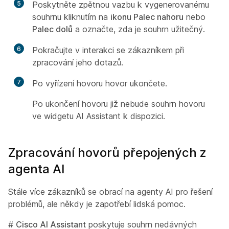
5
Poskytněte zpětnou vazbu k vygenerovanému
souhrnu kliknutím na
ikonu Palec nahoru
nebo
Palec dolů
a označte, zda je souhrn užitečný.
6
Pokračujte v interakci se zákazníkem při
zpracování jeho dotazů.
7
Po vyřízení hovoru hovor ukončete.
Po ukončení hovoru již nebude souhrn hovoru
ve widgetu AI Assistant k dispozici.
Zpracování hovorů přepojených z
agenta AI
Stále více zákazníků se obrací na agenty AI pro řešení
problémů, ale někdy je zapotřebí lidská pomoc.
#
Cisco AI Assistant
poskytuje souhrn nedávných