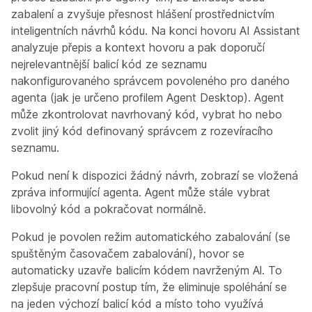
zabalení a zvyšuje přesnost hlášení prostřednictvím
inteligentních návrhů kódu. Na konci hovoru AI Assistant
analyzuje přepis a kontext hovoru a pak doporučí
nejrelevantnější balicí kód ze seznamu
nakonfigurovaného správcem povoleného pro daného
agenta (jak je určeno profilem Agent Desktop). Agent
může zkontrolovat navrhovaný kód, vybrat ho nebo
zvolit jiný kód definovaný správcem z rozevíracího
seznamu.
Pokud není k dispozici žádný návrh, zobrazí se vložená
zpráva informující agenta. Agent může stále vybrat
libovolný kód a pokračovat normálně.
Pokud je povolen režim automatického zabalování (se
spuštěným časovačem zabalování), hovor se
automaticky uzavře balicím kódem navrženým Al. To
zlepšuje pracovní postup tím, že eliminuje spoléhání se
na jeden výchozí balicí kód a místo toho využívá