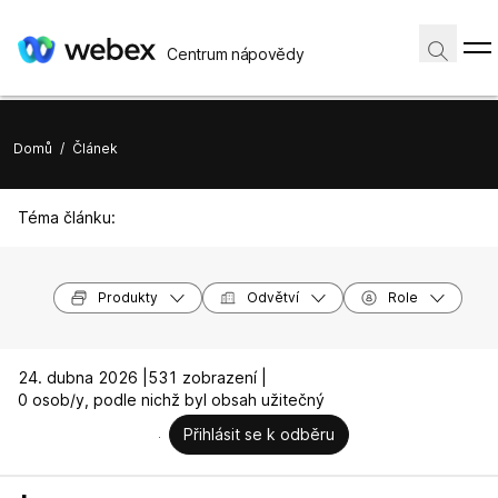
Centrum nápovědy
Domů
/
Článek
Téma článku:
Produkty
Odvětví
Role
24. dubna 2026 |
531 zobrazení |
0 osob/y, podle nichž byl obsah užitečný
Přihlásit se k odběru