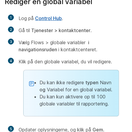
Rediger en global variabel
1
Log på
Control Hub
.
2
Gå til
Tjenester > kontaktcenter
.
3
Vælg Flows > globale variabler
i
navigationsruden
i kontaktcenteret.
4
Klik på den globale variabel, du vil redigere.
Du kan ikke redigere
typen
Navn
og
Variabel for en global variabel.
Du kan kun aktivere op til 100
globale variabler til rapportering.
5
Opdater oplysningerne, og klik på
Gem
.