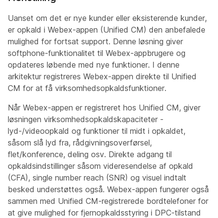
Uanset om det er nye kunder eller eksisterende kunder,
er opkald i Webex-appen (Unified CM) den anbefalede
mulighed for fortsat support. Denne løsning giver
softphone-funktionalitet til Webex-appbrugere og
opdateres løbende med nye funktioner. I denne
arkitektur registreres Webex-appen direkte til Unified
CM for at få virksomhedsopkaldsfunktioner.
Når Webex-appen er registreret hos Unified CM, giver
løsningen virksomhedsopkaldskapaciteter -
lyd-/videoopkald og funktioner til midt i opkaldet,
såsom slå lyd fra, rådgivningsoverførsel,
flet/konference, deling osv. Direkte adgang til
opkaldsindstillinger såsom videresendelse af opkald
(CFA), single number reach (SNR) og visuel indtalt
besked understøttes også. Webex-appen fungerer også
sammen med Unified CM-registrerede bordtelefoner for
at give mulighed for fjernopkaldsstyring i DPC-tilstand