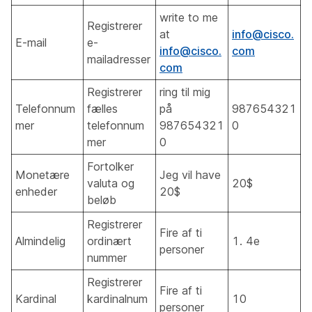
write to me
Registrerer
at
info@cisco.
E-mail
e-
info@cisco.
com
mailadresser
com
Registrerer
ring til mig
Telefonnum
fælles
på
987654321
mer
telefonnum
987654321
0
mer
0
Fortolker
Monetære
Jeg vil have
valuta og
20$
enheder
20$
beløb
Registrerer
Fire af ti
Almindelig
ordinært
1. 4e
personer
nummer
Registrerer
Fire af ti
Kardinal
kardinalnum
10
personer