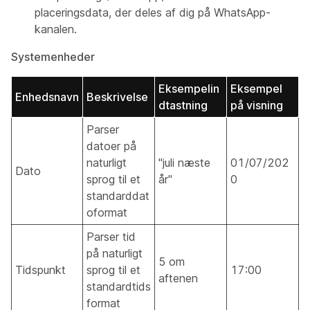
placeringsdata, der deles af dig på WhatsApp-
kanalen.
Systemenheder
Eksempelin
Eksempel
Enhedsnavn
Beskrivelse
dtastning
på visning
Parser
datoer på
naturligt
"juli næste
01/07/202
Dato
sprog til et
år"
0
standarddat
oformat
Parser tid
på naturligt
5 om
Tidspunkt
sprog til et
17:00
aftenen
standardtids
format