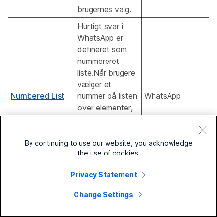
brugernes valg.
Hurtigt svar i
WhatsApp er
defineret som
nummereret
liste.Når brugere
vælger et
Numbered List
nummer på listen
WhatsApp
over elementer,
modtages den
nyttelast, der er
konfigureret i
By continuing to use our website, you acknowledge
the use of cookies.
forhold til
elementet.
Privacy Statement
Med
listevælgeren
Change Settings
deler AI-agenten