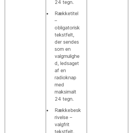
24 tegn.
Rækketitel
–
obligatorisk
tekstfelt,
der sendes
som en
valgmulighe
d, ledsaget
af en
radioknap
med
maksimalt
24 tegn.
Rækkebesk
rivelse –
valgfrit
tekstfelt,