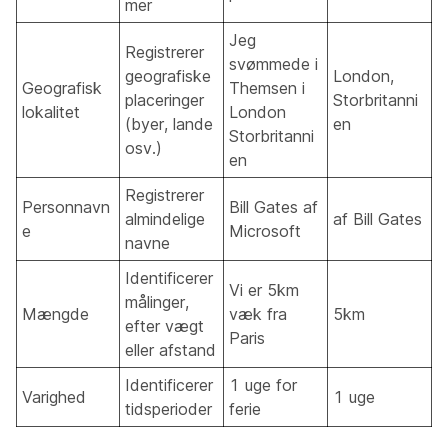
mer
Jeg
Registrerer
svømmede i
geografiske
London,
Geografisk
Themsen i
placeringer
Storbritanni
lokalitet
London
(byer, lande
en
Storbritanni
osv.)
en
Registrerer
Personnavn
Bill Gates af
almindelige
af Bill Gates
e
Microsoft
navne
Identificerer
Vi er 5km
målinger,
Mængde
væk fra
5km
efter vægt
Paris
eller afstand
Identificerer
1 uge for
Varighed
1 uge
tidsperioder
ferie