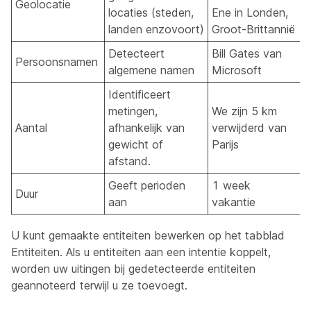
Geolocatie
L
locaties (steden,
Ene in Londen,
landen enzovoort)
Groot-Brittannië
Detecteert
Bill Gates van
Persoonsnamen
B
algemene namen
Microsoft
Identificeert
metingen,
We zijn 5 km
Aantal
afhankelijk van
verwijderd van
5
gewicht of
Parijs
afstand.
Geeft perioden
1 week
Duur
1
aan
vakantie
U kunt gemaakte entiteiten bewerken op het tabblad
Entiteiten. Als u entiteiten aan een intentie koppelt,
worden uw uitingen bij gedetecteerde entiteiten
geannoteerd terwijl u ze toevoegt.