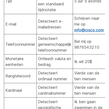
Tijd
5 uur 's avonds
1
een standaard
tijdnotatie
Schrijven naar
Detecteert e-
E-mail
me op
i
mailadressen
info@cisco.com
Detecteert
Bel mij op
Telefoonnummer
gemeenschappelijk
9876543210
telefoonnummer
Monetaire
Ontleedt valuta en
Ik wil 20$
2
eenheden
bedrag
Detecteert
Vierde van de
Rangtelwoord
4
ordinaal nummer
tien mensen
Detecteert
Vierde van de
Kardinaal
cardinalnummer
tien mensen
Detecteert
Ik ben gaan
geografische
zwemmen in de