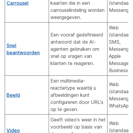
Carrousel
kaarten die in een
(standaard
carrouselindeling worden
Messenger
weergegeven.
Web
Een vooraf gedefinieerd
(standaard
antwoord dat de AI-
SMS,
Snel
agenten gebruiken om
Messenger
beantwoorden
snel op vragen van
Apple
klanten te reageren.
Messages 
Business, 
Een multimedia-
Web
reactietype waarbij u
(standaard
Beeld
afbeeldingen kunt
Messenger
configureren door URL's
WhatsApp
op te geven.
Geeft video's weer in het
Web
voorbeeld op basis van
Video
(standaard