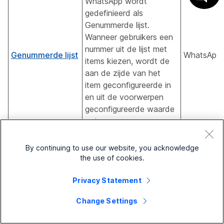
WhatsApp wordt
gedefinieerd als
Genummerde lijst.
Wanneer gebruikers een
nummer uit de lijst met
Genummerde lijst
WhatsApp
items kiezen, wordt de
aan de zijde van het
item geconfigureerde in
en uit de voorwerpen
geconfigureerde waarde
ontvangen.
Met de lijstkiezer deelt
By continuing to use our website, you acknowledge
de AI-agent op basis
the use of cookies.
van de query een lijst
met items met een klant.
Privacy Statement
De klant kan dan items
uit de gegeven opties
Change Settings
selecteren en vervolgens
de geselecteerde items