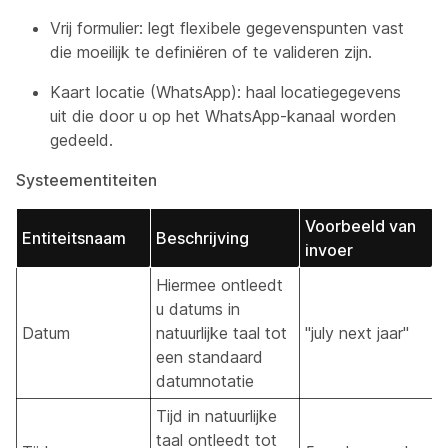
Vrij formulier: legt flexibele gegevenspunten vast
die moeilijk te definiëren of te valideren zijn.
Kaart locatie (WhatsApp): haal locatiegegevens
uit die door u op het WhatsApp-kanaal worden
gedeeld.
Systeementiteiten
Voorbeeld van
V
Entiteitsnaam
Beschrijving
invoer
u
Hiermee ontleedt
u datums in
Datum
natuurlijke taal tot
"july next jaar"
0
een standaard
datumnotatie
Tijd in natuurlijke
taal ontleedt tot