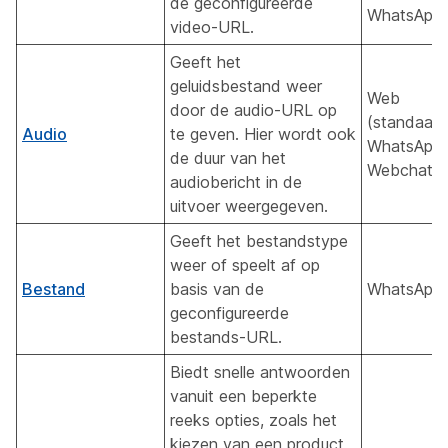
de geconfigureerde
WhatsApp
video-URL.
Geeft het
geluidsbestand weer
Web
door de audio-URL op
(standaard
Audio
te geven. Hier wordt ook
WhatsApp,
de duur van het
Webchat
audiobericht in de
uitvoer weergegeven.
Geeft het bestandstype
weer of speelt af op
Bestand
basis van de
WhatsApp
geconfigureerde
bestands-URL.
Biedt snelle antwoorden
vanuit een beperkte
reeks opties, zoals het
kiezen van een product