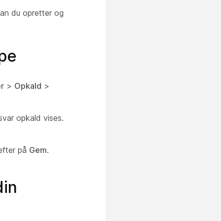
an du opretter og
pe
r
>
Opkald
>
svar opkald vises.
efter på
Gem
.
din