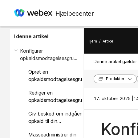
Hjælpecenter
I denne artikel
Hjem
/
Artikel
Konfigurer
opkaldsmodtagelsesgruppe
Denne artikel gælder 
i Control Hub
Opret en
opkaldsmodtagelsesgruppe
Produkter
Rediger en
17. oktober 2025 |
14
opkaldsmodtagelsesgruppe
Giv besked om indgående
opkald til din
Konf
opkaldsmodtagelsesgruppe
Masseadministrer din