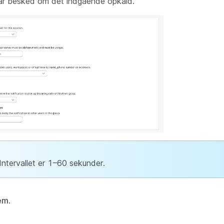
år besked om det indgående opkald.
Intervallet er 1–60 sekunder.
em
.