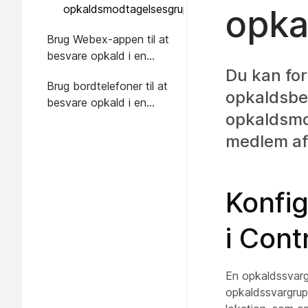
opkaldsmodtagelsesgruppe
opka
Brug Webex-appen til at
besvare opkald i en
gruppe
Du kan fo
Brug bordtelefoner til at
opkaldsbes
besvare opkald i en
opkaldsmo
gruppe
medlem af
Konfi
i Cont
En opkaldssvargr
opkaldssvargrup