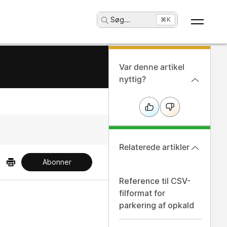
Søg
...
⌘K
Var denne artikel
nyttig?
Relaterede artikler
Abonner
Reference til CSV-
filformat for
parkering af opkald