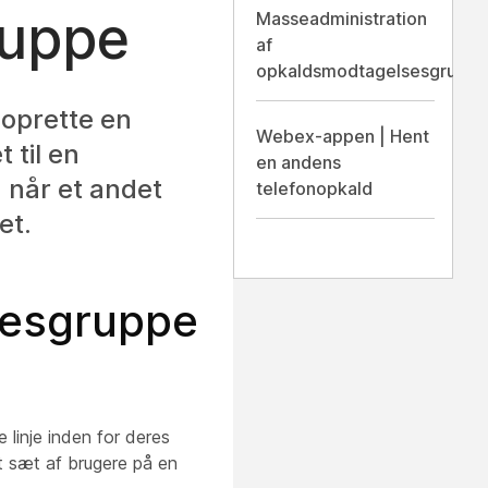
ruppe
Masseadministration
af
opkaldsmodtagelsesgruppe
oprette en
Webex-appen | Hent
 til en
en andens
 når et andet
telefonopkald
et.
sesgruppe
 linje inden for deres
t sæt af brugere på en