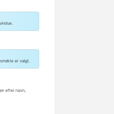
vindue.
orrekte er valgt.
jer efter navn,