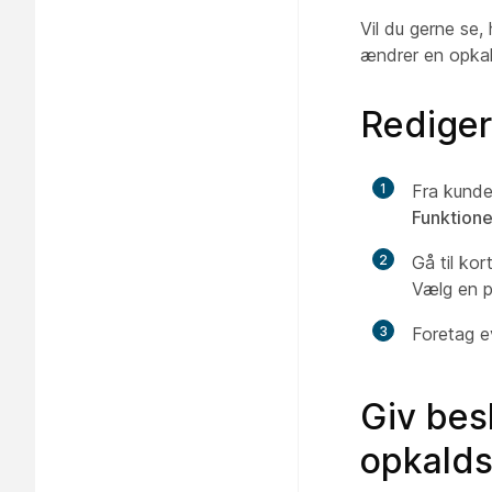
Vil du gerne se
ændrer en opkal
Redige
1
Fra kunde
Funktione
2
Gå til kor
Vælg en p
3
Foretag e
Giv bes
opkald