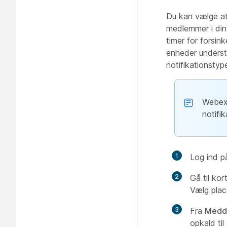
Du kan vælge at 
medlemmer i din
timer for forsi
enheder underst
notifikationstyp
Webex 
notifik
1
Log ind 
2
Gå til kor
Vælg plac
3
Fra
Medd
opkald til