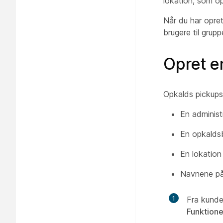
lokation, som o
Når du har opret
brugere til gru
Opret 
Opkalds pickups 
En administ
En opkaldsb
En lokation
Navnene på
1
Fra kunde
Funktione