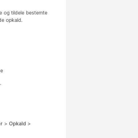
e og tildele bestemte
de opkald.
pe
.
r
>
Opkald
>