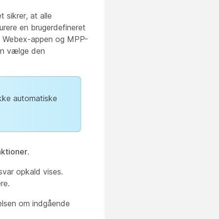
sikrer, at alle
rere en brugerdefineret
Både Webex-appen og MPP-
an vælge den
ikke automatiske
ktioner
.
svar opkald vises.
re.
lelsen om indgående