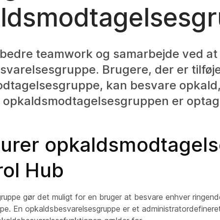
ldsmodtagelsesg
rbedre teamwork og samarbejde ved at 
varelsesgruppe. Brugere, der er tilføjet
dtagelsesgruppe, kan besvare opkald,
 opkaldsmodtagelsesgruppen er optag
gurer opkaldsmodtagel
rol Hub
uppe gør det muligt for en bruger at besvare enhver ringende
pe. En opkaldsbesvarelsesgruppe er et administratordefinere