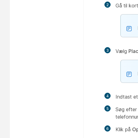
2
Gå til kor
3
Vælg
Pla
4
Indtast e
5
Søg efter 
telefonnu
6
Klik på
Op