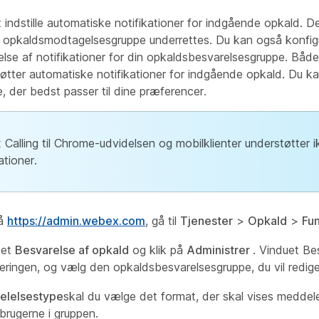
indstille automatiske notifikationer for indgående opkald. Det 
 opkaldsmodtagelsesgruppe underrettes. Du kan også konfigu
nkelse af notifikationer for din opkaldsbesvarelsesgruppe. 
øtter automatiske notifikationer for indgående opkald. Du k
e, der bedst passer til dine præferencer.
Calling til Chrome-udvidelsen og mobilklienter understøtter 
ationer.
på
https://admin.webex.com
, gå til
Tjenester
>
Opkald
>
Fun
tet
Besvarelse af opkald
og klik på
Administrer
. Vinduet Be
eringen, og vælg den opkaldsbesvarelsesgruppe, du vil redige
elelsestype
skal du vælge det format, der skal vises medde
 brugerne i gruppen.