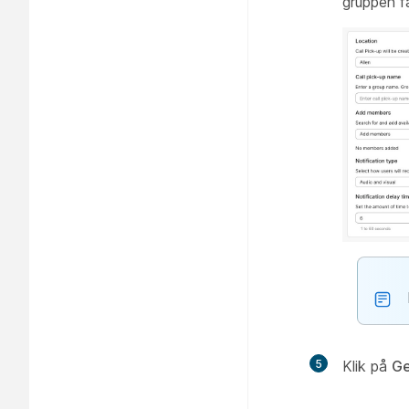
gruppen f
5
Klik på
G