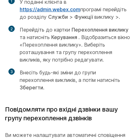
1
У поданні клієнта в
https://admin.webex.com
програмі перейдіть
до розділу
Служби
>
Функції
виклику >.
2
Перейдіть до картки
Перехоплення виклику
та натисніть
Керування
. Відобразиться вікно
«Перехоплення виклику». Виберіть
розташування та групу перехоплення
викликів, яку потрібно редагувати.
3
Внесіть будь-які зміни до групи
перехоплення викликів, а потім натисніть
Зберегти
.
Повідомляти про вхідні дзвінки вашу
групу перехоплення дзвінків
Ви можете налаштувати автоматичні сповіщення