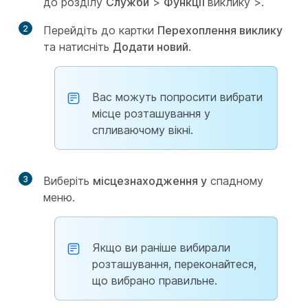
до розділу
Служби
>
Функції
виклику >.
2
Перейдіть до картки
Перехоплення виклику
та натисніть
Додати новий
.
Вас можуть попросити вибрати
місце розташування у
спливаючому вікні.
3
Виберіть
місцезнаходження у
спадному
меню.
Якщо ви раніше вибирали
розташування, переконайтеся,
що вибрано правильне.