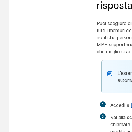
risposta
Puoi scegliere d
tutti i membri de
notifiche persona
MPP supportano l
che meglio si ad
L'este
automa
1
Accedi a
2
Vai alla 
chiamata. 
modificar