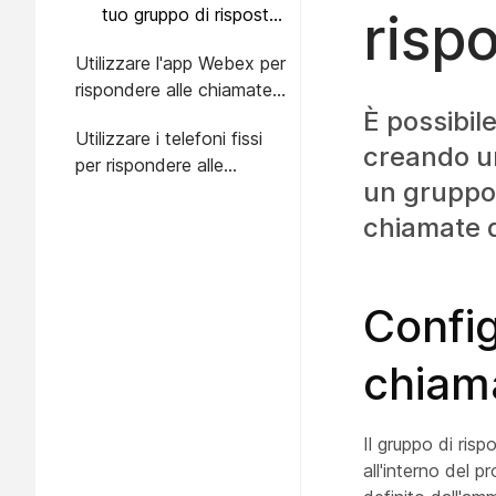
tuo gruppo di risposta
risp
alle chiamate
Utilizzare l'app Webex per
rispondere alle chiamate
in un gruppo
È possibile
Utilizzare i telefoni fissi
creando un
per rispondere alle
un gruppo 
chiamate di gruppo
chiamate 
Config
chiam
Il gruppo di risp
all'interno del p