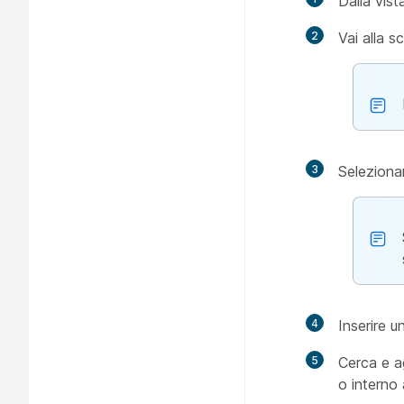
Dalla vist
2
Vai alla 
3
Selezion
4
Inserire u
5
Cerca e ag
o interno 