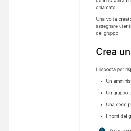
definito dall'amm
chiamate.
Una volta creato
assegnare utenti 
del gruppo.
Crea un
I risposta per r
Un amminist
Un gruppo d
Una sede può
I nomi dei 
1