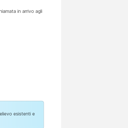
hiamata in arrivo agli
elievo esistenti e