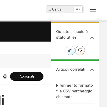
Cerca
...
⌘K
Questo articolo è
stato utile?
Articoli correlati
Abbonati
Riferimento formato
file CSV parcheggio
i
chiamata