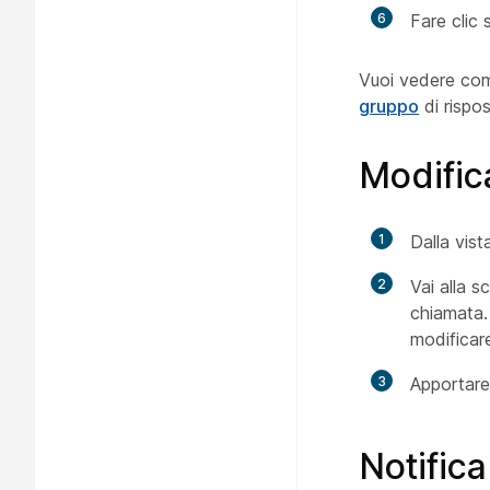
6
Fare clic
Vuoi vedere co
gruppo
di rispo
Modific
1
Dalla vist
2
Vai alla 
chiamata. 
modificar
3
Apportare 
Notifica