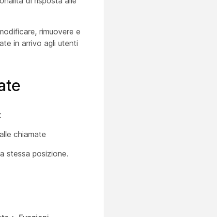
onalità di risposta alle
modificare, rimuovere e
te in arrivo agli utenti
ate
:
alle chiamate
la stessa posizione.