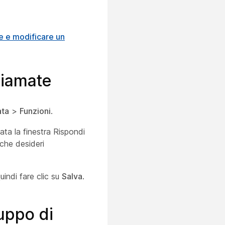
e e modificare un
hiamate
ta
>
Funzioni
.
zata la finestra Rispondi
 che desideri
uindi fare clic su
Salva
.
ruppo di