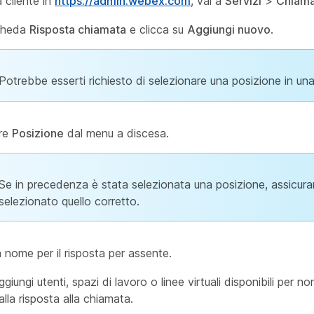
a cliente in
https://admin.webex.com
, vai a
Servizi
>
Chiama
scheda
Risposta chiamata
e clicca su
Aggiungi nuovo
.
Potrebbe esserti richiesto di selezionare una posizione in una
are
Posizione
dal menu a discesa.
Se in precedenza è stata selezionata una posizione, assicurar
selezionato quello corretto.
n nome per il risposta per assente.
giungi utenti, spazi di lavoro o linee virtuali disponibili per 
alla risposta alla chiamata.