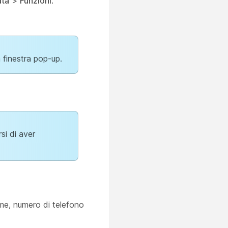
ta
>
Funzioni
.
 finestra pop-up.
si di aver
nome, numero di telefono