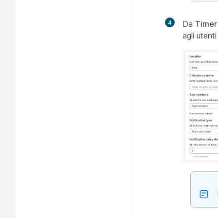
4
Da
Timer 
agli utent