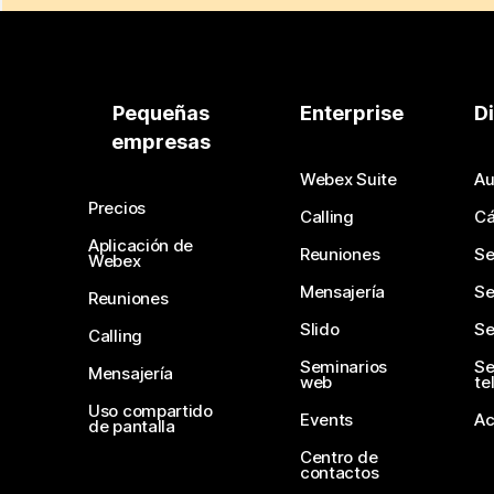
Pequeñas
Enterprise
D
empresas
Webex Suite
Au
Precios
Calling
C
Aplicación de
Reuniones
Se
Webex
Mensajería
Se
Reuniones
Slido
Se
Calling
Seminarios
Se
Mensajería
web
te
Uso compartido
Events
Ac
de pantalla
Centro de
contactos