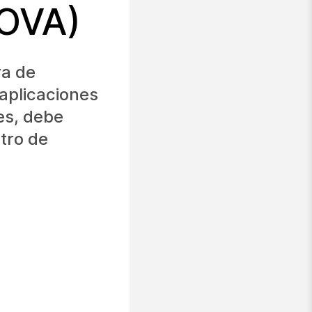
YOVA)
ra de
 aplicaciones
les, debe
ntro de