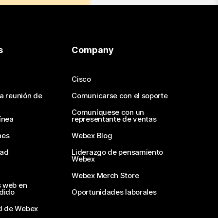
s
Company
Cisco
na reunión de
Comunicarse con el soporte
Comuníquese con un
ínea
representante de ventas
nes
Webex Blog
dad
Liderazgo de pensamiento
Webex
Webex Merch Store
s web en
edido
Oportunidades laborales
d de Webex