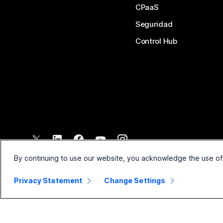
CPaaS
Seguridad
Control Hub
©
2026
Cisco y/o sus filiales. Todos los derechos reservados.
By continuing to use our website, you acknowledge the use of
Privacy Statement
Change Settings