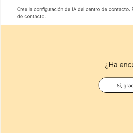
Cree la configuración de IA del centro de contacto.
de contacto.
¿Ha enco
Sí, gra