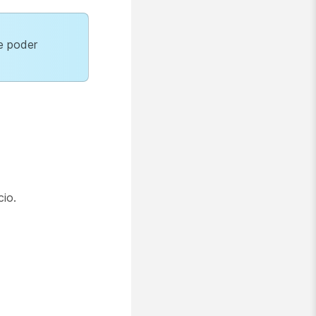
de poder
cio.