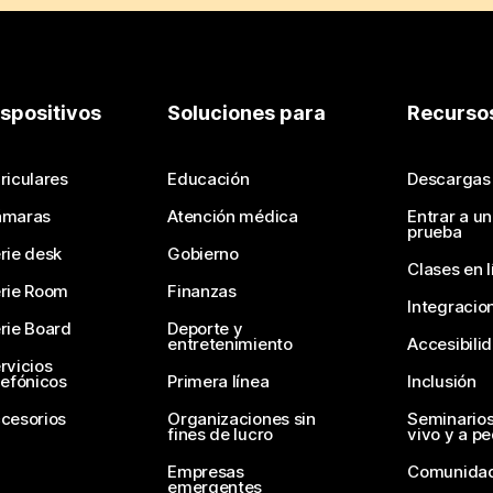
ispositivos
Soluciones para
Recurso
riculares
Educación
Descargas
ámaras
Atención médica
Entrar a u
prueba
rie desk
Gobierno
Clases en l
rie Room
Finanzas
Integracio
rie Board
Deporte y
entretenimiento
Accesibili
rvicios
lefónicos
Primera línea
Inclusión
cesorios
Organizaciones sin
Seminario
fines de lucro
vivo y a p
Empresas
Comunida
emergentes