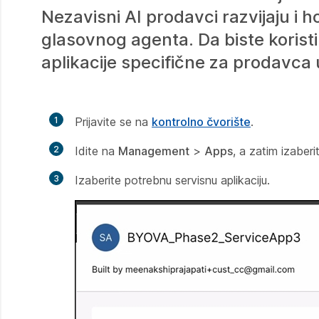
Nezavisni AI prodavci razvijaju i h
glasovnog agenta. Da biste koristi
aplikacije specifične za prodavca
1
Prijavite se na
kontrolno čvorište
.
2
Idite na
Management
>
Apps
, a zatim izaber
3
Izaberite potrebnu servisnu aplikaciju.