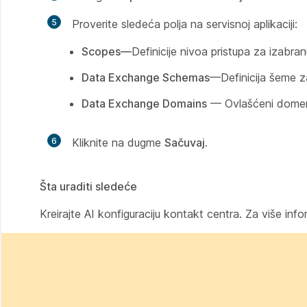
5
Proverite sledeća polja na servisnoj aplikaciji:
Scopes—
Definicije nivoa pristupa za izabranu
Data Exchange Schemas
—Definicija šeme za
Data Exchange Domains
— Ovlašćeni domen 
6
Kliknite na dugme
Sačuvaj
.
Šta uraditi sledeće
Kreirajte AI konfiguraciju kontakt centra. Za više inf