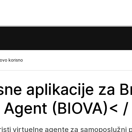
 ovo korisno
ne aplikacije za B
l Agent (BIOVA)< 
sti virtuelne agente za samoposlužni po