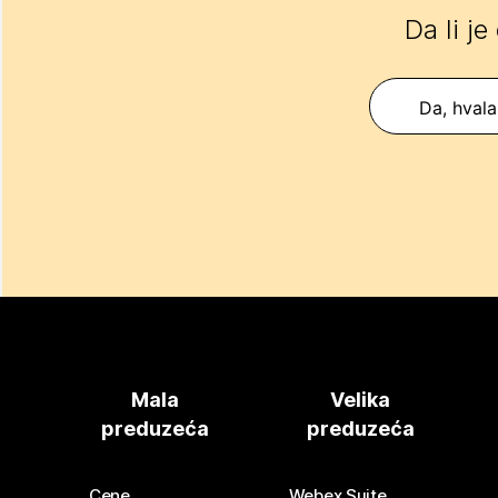
Da li je
Da, hvala
Mala
Velika
preduzeća
preduzeća
Cene
Webex Suite