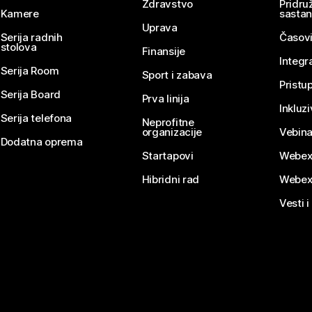
Zdravstvo
Pridru
Kamere
sasta
Uprava
Serija radnih
Časovi
stolova
Finansije
Integr
Serija Room
Sport i zabava
Pristu
Serija Board
Prva linija
Inkluz
Serija telefona
Neprofitne
organizacije
Vebina
Dodatna oprema
Startapovi
Webex
Hibridni rad
Webex
Vesti i