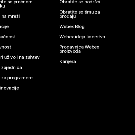
žite se probnom
Obratite se podršci
nku
Obratite se timu za
 na mreži
prodaju
acije
Webex Blog
pačnost
Webex ideja liderstva
ivnost
Prodavnica Webex
proizvoda
ri uživo i na zahtev
Karijera
 zajednica
 za programere
 inovacije