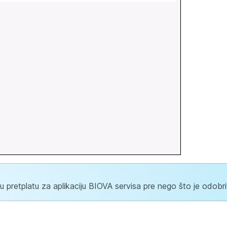
 pretplatu za aplikaciju BIOVA servisa pre nego što je odobri