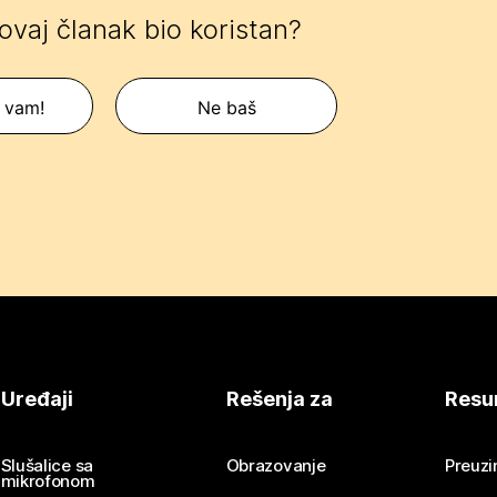
 ovaj članak bio koristan?
 vam!
Ne baš
Uređaji
Rešenja za
Resu
Slušalice sa
Obrazovanje
Preuz
mikrofonom