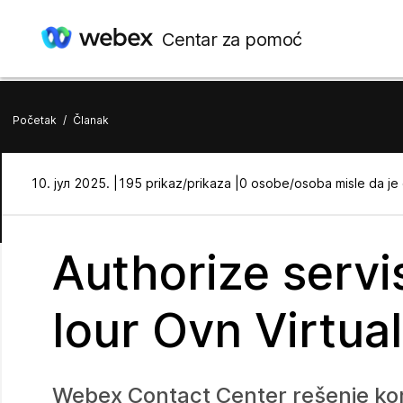
Centar za pomoć
Početak
/
Članak
10. јул 2025. |
195 prikaz/prikaza |
0 osobe/osoba misle da je
Authorize servis
Iour Ovn Virtua
Webex Contact Center rešenje kori