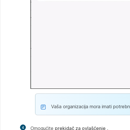
Vaša organizacija mora imati potrebnu
4
Omogućite
prekidač za ovlašćenje
.