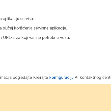
 aplikaciju servisa.
 slučaj korišćenja servisne aplikacije.
URL-a za koji vam je potrebna veza.
ormacija pogledajte Kreirajte
konfiguraciju
AI kontaktnog cent