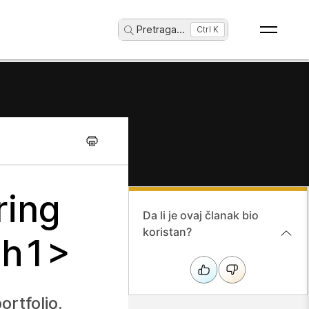
Pretraga
...
Ctrl K
ring
Da li je ovaj članak bio
koristan?
/ h1>
rtfolio.