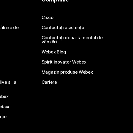
Cisco
ntâlnire de
Contactați asistența
Contactați departamentul de
vânzări
Webex Blog
Spirit inovator Webex
Magazin produse Webex
ve și la
Cariere
ebex
Webex
ație