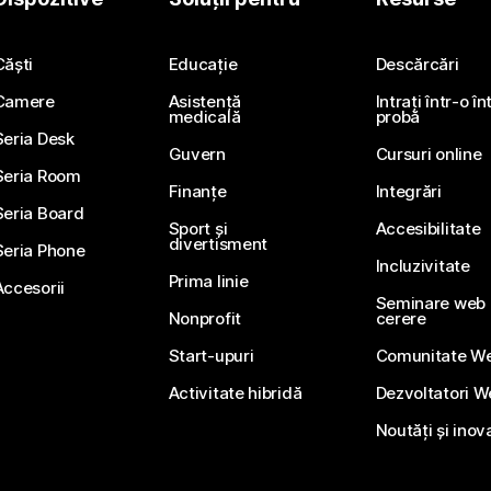
Căști
Educație
Descărcări
Camere
Asistență
Intrați într-o î
medicală
probă
Seria Desk
Guvern
Cursuri online
Seria Room
Finanțe
Integrări
Seria Board
Sport și
Accesibilitate
divertisment
Seria Phone
Incluzivitate
Prima linie
Accesorii
Seminare web li
Nonprofit
cerere
Start-upuri
Comunitate W
Activitate hibridă
Dezvoltatori 
Noutăți și inov