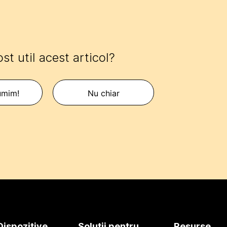
ost util acest articol?
umim!
Nu chiar
Dispozitive
Soluții pentru
Resurse