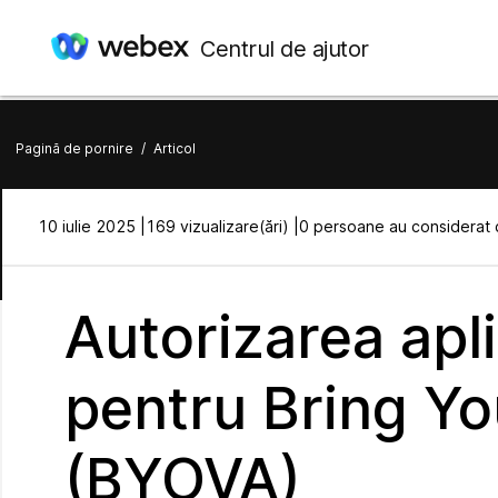
Centrul de ajutor
Pagină de pornire
/
Articol
10 iulie 2025 |
169 vizualizare(ări) |
0 persoane au considerat c
Autorizarea apli
pentru Bring Yo
(BYOVA)