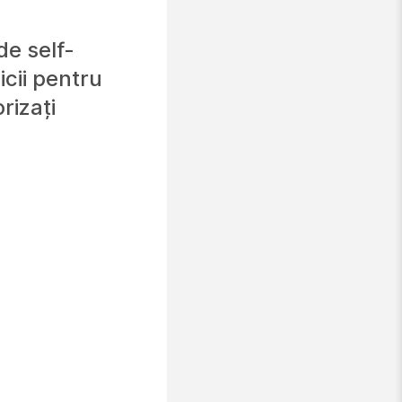
de self-
vicii pentru
rizați