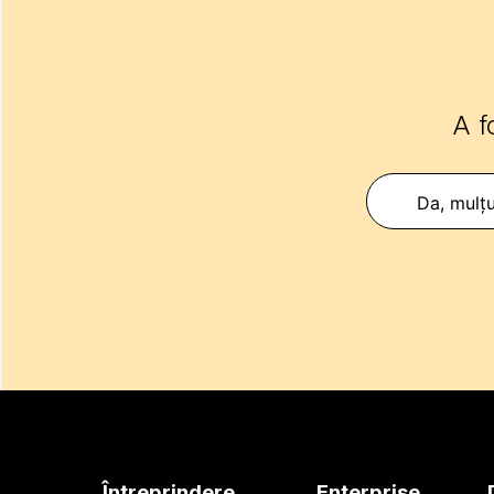
A f
Da, mulț
Întreprindere
Enterprise