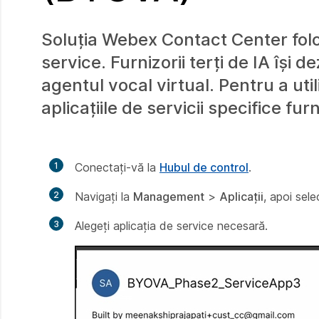
Soluția Webex Contact Center folos
service. Furnizorii terți de IA își d
agentul vocal virtual. Pentru a util
aplicațiile de servicii specifice fu
1
Conectați-vă la
Hubul de control
.
2
Navigați la
Management
>
Aplicații
, apoi sele
3
Alegeți aplicația de service necesară.