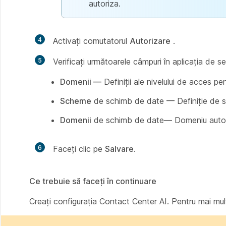
autoriza.
4
Activați comutatorul
Autorizare
.
5
Verificați următoarele câmpuri în aplicația de ser
Domenii —
Definiții ale nivelului de acces pen
Scheme
de schimb de date — Definiție de sch
Domenii
de schimb de date— Domeniu autoriz
6
Faceți clic pe
Salvare
.
Ce trebuie să faceți în continuare
Creați configurația Contact Center AI. Pentru mai mult