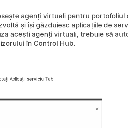
ește agenți virtuali pentru portofoliul 
ezvoltă și își găzduiesc aplicațiile de ser
iza acești agenți virtuali, trebuie să auto
rnizorului în Control Hub.
ctați Aplicații
serviciu
Tab.