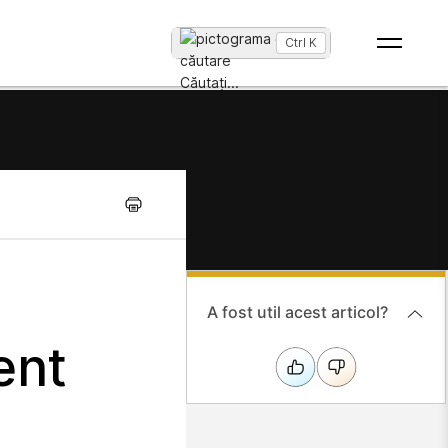
Ctrl K
Căutați
...
u
A fost util acest articol?
ent