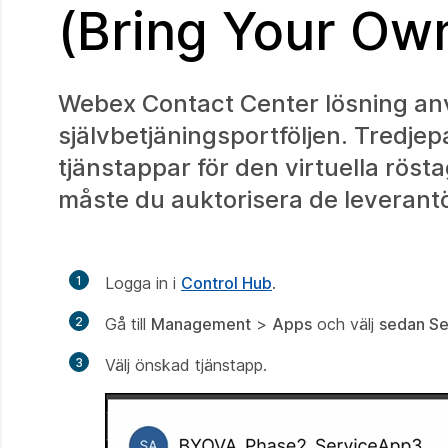
(Bring Your Own
Webex Contact Center lösning anv
självbetjäningsportföljen. Tredjep
tjänstappar för den virtuella röst
måste du auktorisera de leverantö
1
Logga in i
Control Hub
.
2
Gå till
Management
>
Apps
och välj
sedan Se
3
Välj önskad tjänstapp.