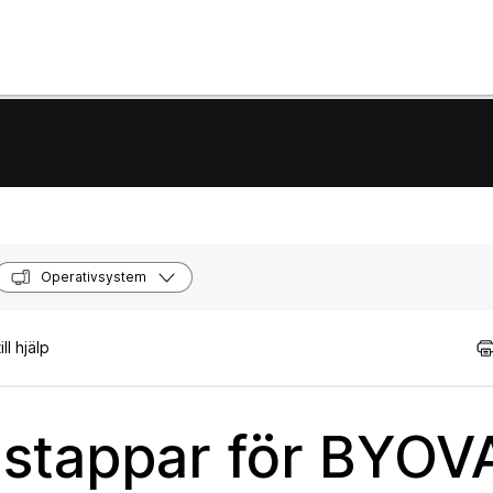
Operativsystem
ll hjälp
nstappar för BYOV