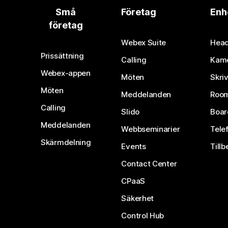
Små
Företag
Enh
företag
Webex Suite
Head
Prissättning
Calling
Kam
Webex-appen
Möten
Skri
Möten
Meddelanden
Room
Calling
Slido
Boar
Meddelanden
Webbseminarier
Tele
Skärmdelning
Events
Tillb
Contact Center
CPaaS
Säkerhet
Control Hub