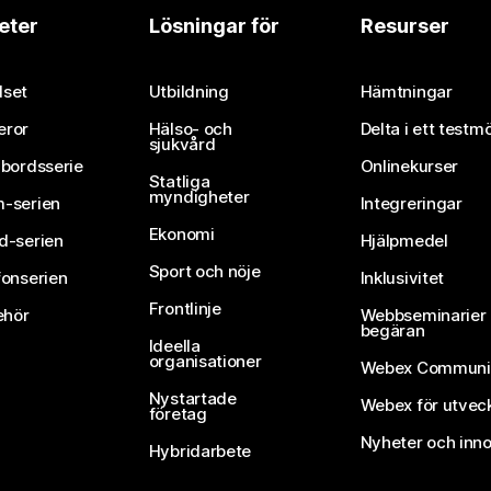
eter
Lösningar för
Resurser
set
Utbildning
Hämtningar
eror
Hälso- och
Delta i ett testm
sjukvård
vbordsserie
Onlinekurser
Statliga
myndigheter
-serien
Integreringar
Ekonomi
d-serien
Hjälpmedel
Sport och nöje
fonserien
Inklusivitet
Frontlinje
ehör
Webbseminarier 
begäran
Ideella
organisationer
Webex Communi
Nystartade
Webex för utvec
företag
Nyheter och inno
Hybridarbete