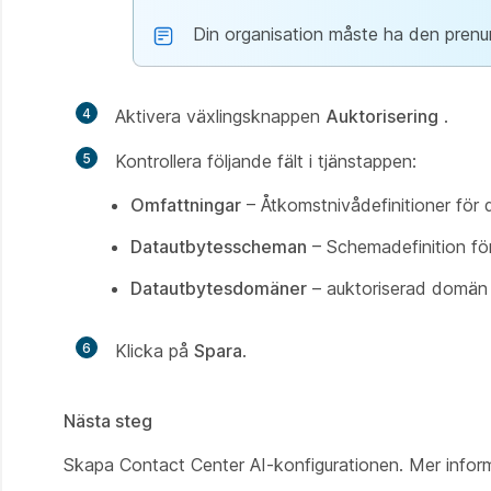
Din organisation måste ha den prenu
4
Aktivera växlingsknappen
Auktorisering
.
5
Kontrollera följande fält i tjänstappen:
Omfattningar
– Åtkomstnivådefinitioner för 
Datautbytesscheman
– Schemadefinition för
Datautbytesdomäner
– auktoriserad domän 
6
Klicka på
Spara
.
Nästa steg
Skapa Contact Center AI-konfigurationen. Mer inform