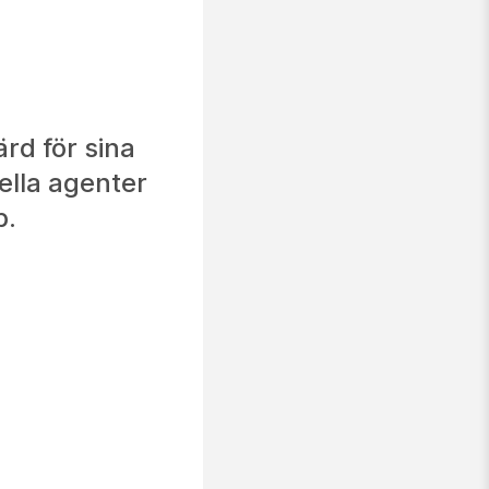
rd för sina
ella agenter
b.