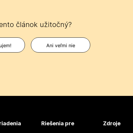
tento článok užitočný?
ujem!
Ani veľmi nie
riadenia
Riešenia pre
Zdroje