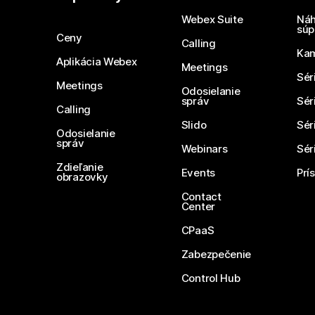
Webex Suite
Náh
súp
Ceny
Calling
Ka
Aplikácia Webex
Meetings
Sér
Meetings
Odosielanie
správ
Sér
Calling
Slido
Sér
Odosielanie
správ
Webinars
Sér
Zdieľanie
Events
Prí
obrazovky
Contact
Center
CPaaS
Zabezpečenie
Control Hub