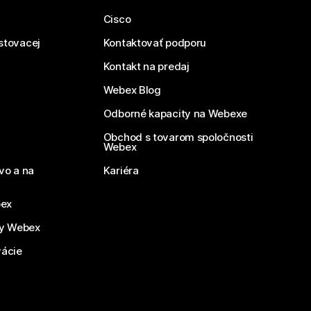
Cisco
estovacej
Kontaktovať podporu
Kontakt na predaj
Webex Blog
Odborné kapacity na Webexe
Obchod s tovarom spoločnosti
Webex
vo a na
Kariéra
bex
by Webex
vácie