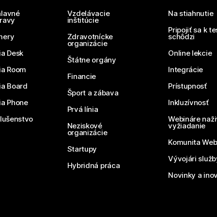
lavné
Vzdelávacie
Na stiahnutie
ravy
inštitúcie
Pripojiť sa k t
mery
Zdravotnícke
schôdzi
organizácie
ia Desk
Online lekcie
Štátne orgány
ia Room
Integrácie
Financie
ia Board
Prístupnosť
Šport a zábava
ia Phone
Inkluzívnosť
Prvá línia
slušenstvo
Webináre naži
Neziskové
vyžiadanie
organizácie
Komunita We
Startupy
Vývojári služ
Hybridná práca
Novinky a ino