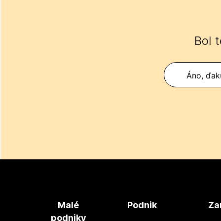
Bol 
Áno, ďak
Malé
Podnik
Za
podniky