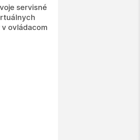
svoje servisné
irtuálnych
a v ovládacom