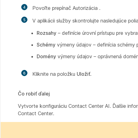
4
Povoľte prepínač Autorizácia
.
5
V aplikácii služby skontrolujte nasledujúce polia
Rozsahy
– definície úrovní prístupu pre vybrat
Schémy
výmeny údajov – definícia schémy pre
Domény
výmeny údajov – oprávnená doména a
6
Kliknite na položku
Uložiť
.
Čo robiť ďalej
Vytvorte konfiguráciu Contact Center AI. Ďalšie inf
Contact Center.