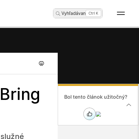
Vyhľadávanie
...
Ctrl K
 Bring
Bol tento článok užitočný?
bslužné