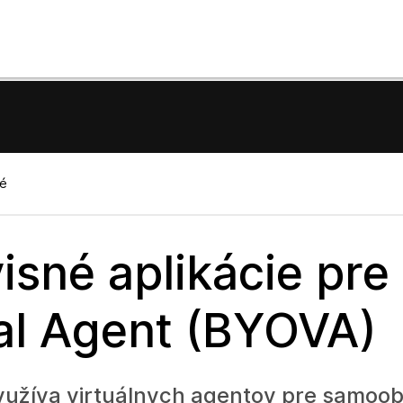
né
isné aplikácie pre
al Agent (BYOVA)
yužíva virtuálnych agentov pre samoo