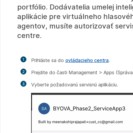
portfólio. Dodávatelia umelej intel
aplikácie pre virtuálneho hlasové
agentov, musíte autorizovať servi
centre.
1
Prihláste sa do
ovládacieho centra
.
2
Prejdite do časti Management >
Apps (Správ
3
Vyberte požadovanú servisnú aplikáciu.