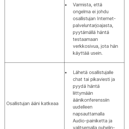
Varmista, että
ongelma ei johdu
osallistujan Internet-
palveluntarjoajasta,
pyytämällä häntä
testaamaan
verkkosivua, jota hän
käyttää usein.
Lähetä osallistujalle
chat tai pikaviesti ja
pyydä häntä
liittymään
äänikonferenssiin
Osallistujan ääni katkeaa
uudelleen
napsauttamalla
Audio-painiketta ja
valitsemalla puhelin-