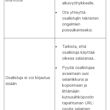
istuntoosi
aikavyöhykkeelle.
Ota yhteyttä
osallistujiin teknisten
ongelmien
poissulkemiseksi.
Tarkista, että
osallistuja käyttää
oikeaa salasanaa.
Pyydä osallistujaa
avaamaan uusi
Osallistuja ei voi kirjautua
selainikkuna ja
sisään
kopioimaan ja
liittämään
kutsusähköpostin
tapahtuman URL-
osoite selaimen