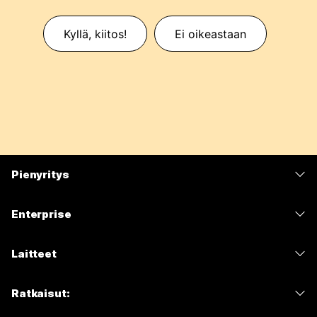
Kyllä, kiitos!
Ei oikeastaan
Pienyritys
Hinnoittelu
Enterprise
Webex-sovellus
Webex Suite
Laitteet
Meetings
Calling
Kuulokkeet
Calling
Ratkaisut:
Meetings
Kamerat
Viestit