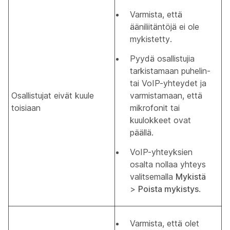
Varmista, että
ääniliitäntöjä ei ole
mykistetty.
Pyydä osallistujia
tarkistamaan puhelin-
tai VoIP-yhteydet ja
Osallistujat eivät kuule
varmistamaan, että
toisiaan
mikrofonit tai
kuulokkeet ovat
päällä.
VoIP-yhteyksien
osalta nollaa yhteys
valitsemalla
Mykistä
>
Poista mykistys
.
Varmista, että olet