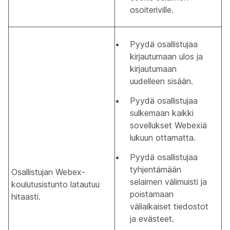
osoiteriville.
Pyydä osallistujaa
kirjautumaan ulos ja
kirjautumaan
uudelleen sisään.
Pyydä osallistujaa
sulkemaan kaikki
sovellukset Webexiä
lukuun ottamatta.
Pyydä osallistujaa
tyhjentämään
Osallistujan Webex-
selaimen välimuisti ja
koulutusistunto latautuu
poistamaan
hitaasti.
väliaikaiset tiedostot
ja evästeet.