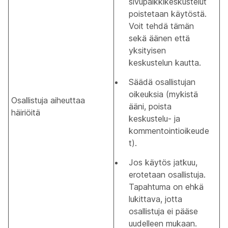
sivupalkkikeskustelut
poistetaan käytöstä.
Voit tehdä tämän
sekä äänen että
yksityisen
keskustelun kautta.
Säädä osallistujan
oikeuksia (mykistä
Osallistuja aiheuttaa
ääni, poista
häiriöitä
keskustelu- ja
kommentointioikeude
t).
Jos käytös jatkuu,
erotetaan osallistuja.
Tapahtuma on ehkä
lukittava, jotta
osallistuja ei pääse
uudelleen mukaan.