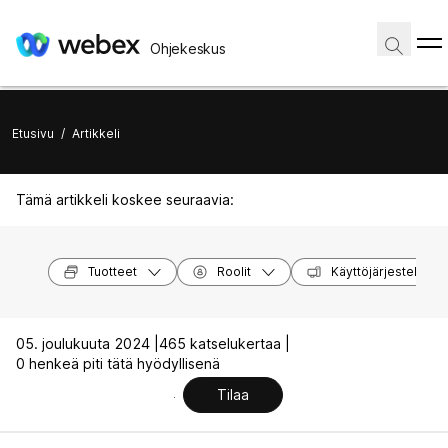
Ohjekeskus
Etusivu
/
Artikkeli
Tämä artikkeli koskee seuraavia:
Tuotteet
Roolit
Käyttöjärjestelmät
05. joulukuuta 2024 |
465 katselukertaa |
0 henkeä piti tätä hyödyllisenä
Tilaa