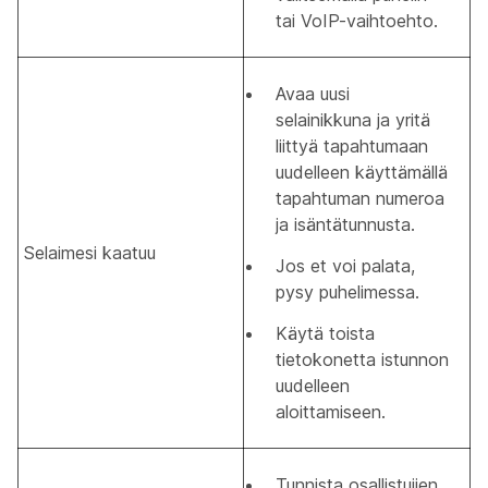
tai VoIP-vaihtoehto.
Avaa uusi
selainikkuna ja yritä
liittyä tapahtumaan
uudelleen käyttämällä
tapahtuman numeroa
ja isäntätunnusta.
Selaimesi kaatuu
Jos et voi palata,
pysy puhelimessa.
Käytä toista
tietokonetta istunnon
uudelleen
aloittamiseen.
Tunnista osallistujien