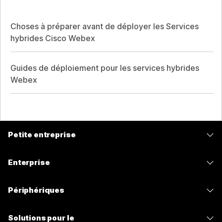
Choses à préparer avant de déployer les Services
hybrides Cisco Webex
Guides de déploiement pour les services hybrides
Webex
Petite entreprise
Tarifs
Enterprise
Application Webex
Webex Suite
Périphériques
Meetings
Calling
Casques
Calling
Solutions pour le
Meetings