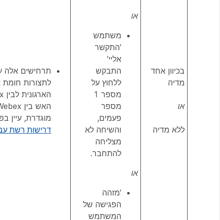
או
משתמש
'התקשר
אליי'
בכיוון אחד
התבקש
תרחישים אלה עש
מדיה
ללחוץ על
לתצורות חומת 
מספר 1
או
מספר
פעמים,
מוגדרת, עיין בפ
ללא מדיה
והשיחה לא
דרישות רשת עבור ש
מצליחה
להתחבר.
או
'מזהה
הפגישה של
המשתמש