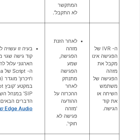
המתקשר
לא התקבל'.
לאחר הזנת
ה- IVR של
מזהה
בעיה זו עשויה ל
הפגישה אינו
הפגישה,
קוד גישה שגוי מ
מקבל את
שמע
הארגוני עלול ל
מזהה
הפגישה
הפגישה של
מתנתק
ו'זיכרון' מוגדר 
משתמש
לאחר
השיחה או
ההכרזה על
SIP' במנהל ה
את קוד
ההודעה
הדברים הבאים:
הגישה.
'מזהה
Edge Audio של Cisco Webex
פגישה לא
חוקי'.