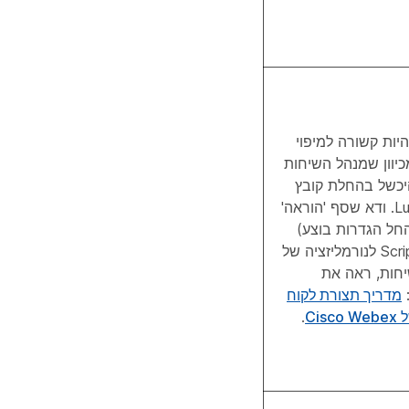
היות קשורה למיפוי
כיוון שמנהל השיחות
היכשל בהחלת קובץ
ה- Script של Lua. ודא שסף 'הוראה'
(החל הגדרות בוצע)
במקטע 'קובץ Script לנורמליזציה של
שיחות, ראה את
מדריך תצורת לקוח
.