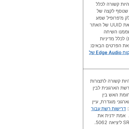
היות קשורה לכלל
' שנוסף לקצה של
ק מ'פרופיל שמע
מאובטח'. עדכן את UUID של האתר
ר webex שממנו השיחה
 לכלל מדיניות
ת הפרטים הבאים:
מדריך תצורת לקוח Edge Audio של
יות קשורה לתצורות
שת הארגונית לבין
א שחומת האש בין
 הארגוני מוגדרת, עיין
:
דרישות רשת עבור
 אמת ידנית את