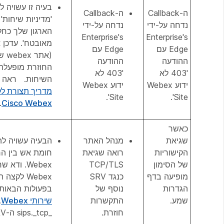
בעיה זו עשויה ל
ה-Callback
ה-Callback
'מדיניות שיחות
נדחה על-ידי
נדחה על-ידי
הארגון שלך כחל
Enterprise's
Enterprise's
Edge עם
Edge עם
(את
ההודעה
ההודעה
החוזרת מופעלת)
'403 לא
'403 לא
השיחות. ראה א
ידוע Webex
ידוע Webex
Site'.
Site'.
.
Cisco Webex
כאשר
שגיאת
מנהל האתר
הבעיה עשויה לה
הקישוריות
רואה שגיאת
חומת אש בין הר
של הסימון
TCP/TLS
Webex. וד
מופיעה בדף
כנגד SRV
Webex לקצה
הגדרות
נוסף של
בפעולות הבאות
שמע.
התקשרות
שירותי Webex
.
חוזרת.
_sips._tcp ה-SRV ליציאה 5062.