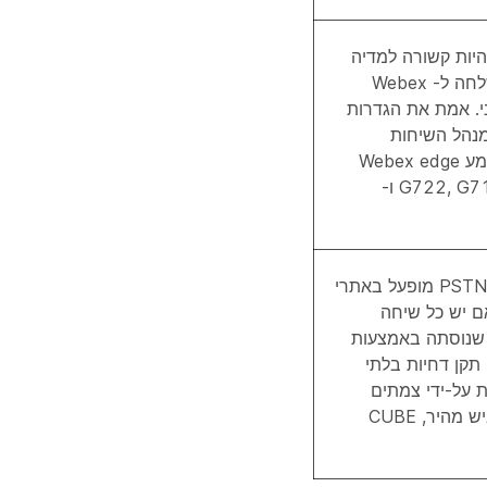
היות קשורה למדיה
לא נתמכת שנשלחה ל- Webex
י. אמת את הגדרות
C של מנהל השיחות
הארגוני שלך. שמע Webex edge
תומך רק ב-G722, G711u ו-
כברירת מחדל, PSTN מופעל באתרי
וק אם יש כל שיחה
שנוסתה באמצעות
תקן דחיות בלתי
ת על-ידי צמתים
מקומיים כגון כביש מהיר, CUBE