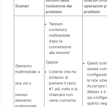
Sintomi della
Ulteriori inf
Scenari
risoluzione dei
operazioni pe
problemi
problemi
'Nessun
contenuto
multimediale
dopo la
connessione
alla riunione'
Oppure
Questi sce
Elemento
essere corre
multimediale a
L'utente che ha
configurazio
richiesto di
la rete azi
una via o
premere il tasto
Accertarsi c
#1 più volte e la
Webex e il 
nessun
chiamata non
sia configu
elemento
viene connetta.
quanto se
multimediale