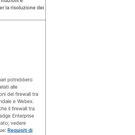
ormazioni e
r la risoluzione dei
nari potrebbero
lati alle
ni del firewall tra
endale e Webex.
he il firewall tra
edge Enterprise
rato; vedere
gue:
Requisiti di