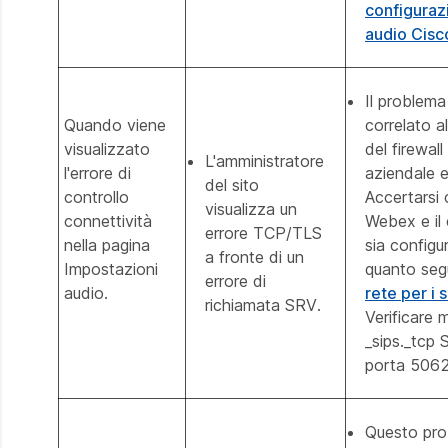
configurazi
audio Cis
Il problem
Quando viene
correlato a
visualizzato
del firewall
L'amministratore
l'errore di
aziendale 
del sito
controllo
Accertarsi c
visualizza un
connettività
Webex e il 
errore TCP/TLS
nella pagina
sia configu
a fronte di un
Impostazioni
quanto se
errore di
audio.
rete per i
richiamata SRV.
Verificare
_sips._tcp S
porta 5062
Questo pro