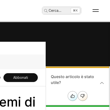
Cerca
...
⌘K
Questo articolo è stato
Abbonati
utile?
emi di