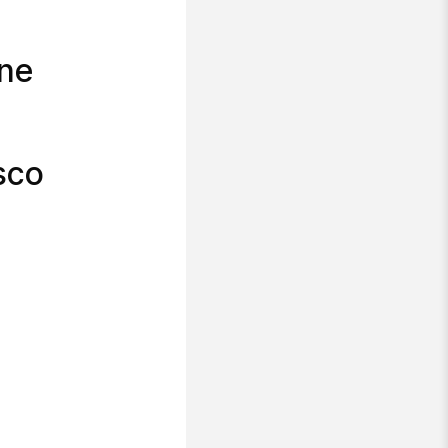
one
sco