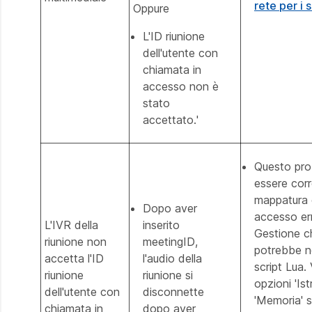
rete per i
Oppure
L'ID riunione
dell'utente con
chiamata in
accesso non è
stato
accettato.'
Questo pro
essere corr
mappatura 
Dopo aver
accesso er
L'IVR della
inserito
Gestione c
riunione non
meetingID,
potrebbe n
accetta l'ID
l'audio della
script Lua. 
riunione
riunione si
opzioni 'Ist
dell'utente con
disconnette
'Memoria' s
chiamata in
dopo aver