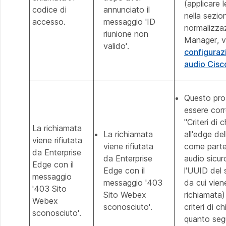
(applicare 
codice di
annunciato il
nella sezion
accesso.
messaggio 'ID
normalizzaz
riunione non
Manager, 
valido'.
configurazi
audio Cis
Questo pro
essere corr
"Criteri di
La richiamata
La richiamata
all'edge de
viene rifiutata
viene rifiutata
come parte 
da Enterprise
da Enterprise
audio sicur
Edge con il
Edge con il
l'UUID del 
messaggio
messaggio '403
da cui vien
'403 Sito
Sito Webex
richiamata)
Webex
sconosciuto'.
criteri di 
sconosciuto'.
quanto se