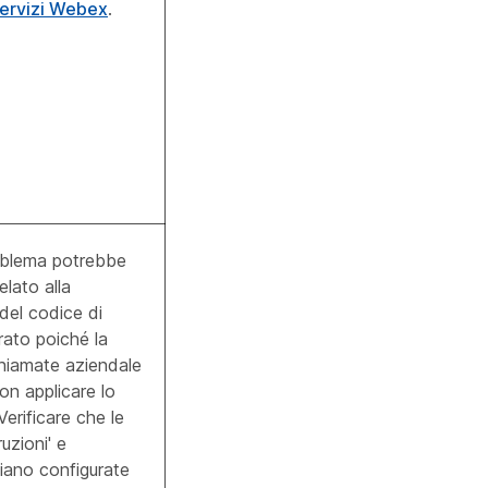
 servizi Webex
.
blema potrebbe
elato alla
del codice di
rato poiché la
hiamate aziendale
on applicare lo
Verificare che le
ruzioni' e
iano configurate