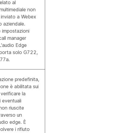
elato al
multimediale non
 inviato a Webex
o aziendale.
le impostazioni
call manager
L'audio Edge
porta solo G722,
77a.
zione predefinita,
ne è abilitata sui
verificare la
 eventuali
non riuscite
raverso un
udio edge. È
olvere i rifiuto