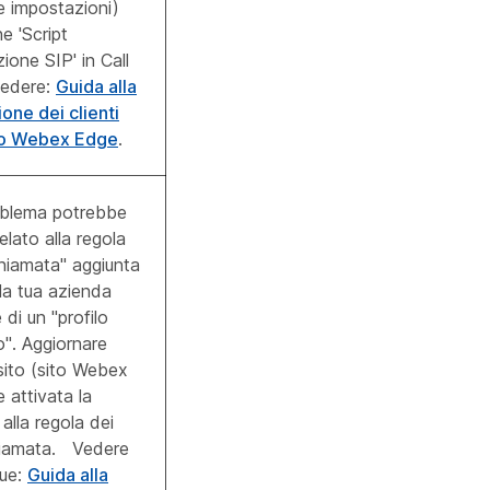
le impostazioni)
e 'Script
ione SIP' in Call
vedere:
Guida alla
one dei clienti
co Webex Edge
.
blema potrebbe
elato alla regola
 chiamata" aggiunta
lla tua azienda
di un "profilo
o". Aggiornare
sito (sito Webex
e attivata la
 alla regola dei
chiamata. Vedere
gue:
Guida alla