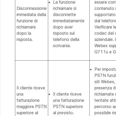
La funzione
essere corr
Disconnessione
richiamare si
contenuto 
immediata della
disconnette
supportato
funzione di
immediatamente
dal telefon
richiamare
dopo aver
Verificare 
dopo la
risposto sul
codec del 
risposta.
telefono della
aziendale. 
scrivania.
Webex sup
G711u e G
Per imposta
PSTN funzio
siti Webex, 
Il cliente riceve
presenza di
una
Il cliente riceve
richiamate 
fatturazione
una fatturazione
tentate att
maggiore PSTN
PSTN superiore
percorso a
superiore al
al previsto.
possibile ris