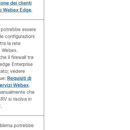
one dei clienti
co Webex Edge
.
a potrebbe essere
lle configurazioni
 tra la rete
e Webex.
he il firewall tra
edge Enterprise
rato; vedere
gue:
Requisiti di
 servizi Webex
.
 manualmente che
RV si risolva in
.
blema potrebbe