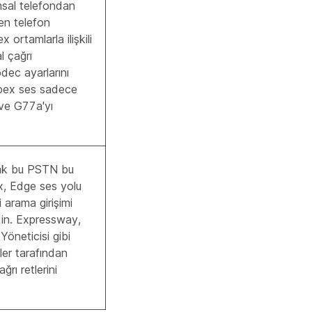
msal telefondan
en telefon
ortamlarla ilişkili
l çağrı
odec ayarlarını
bex ses sadece
e G77a'yı
rak bu PSTN bu
x, Edge ses yolu
i arama girişimi
din. Expressway,
öneticisi gibi
ler tarafından
rı retlerini