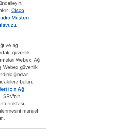
güncelleyin.
akın:
Cisco
dio Müşteri
ılavuzu
.
ağı ve ağ
ındaki güvenlik
ırmaları Webex. Ağ
uş Webex güvenlik
ndırıldığından
ıdakilere bakın:
ri için Ağ
. SRV'nin
antı noktası
lenmesini manuel
ın.