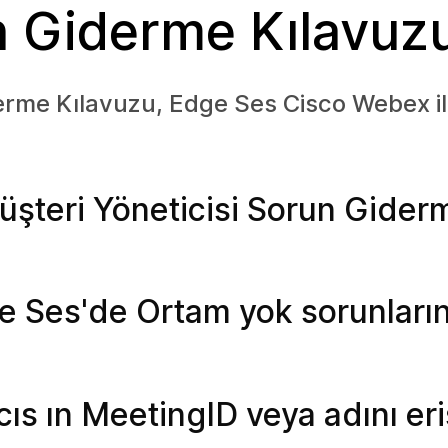
n Giderme Kılavuz
me Kılavuzu, Edge Ses Cisco Webex ile 
şteri Yöneticisi Sorun Gider
 Ses'de Ortam yok sorunların
ıcıs ın MeetingID veya adını er