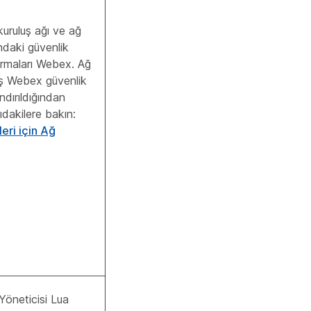
kuruluş ağı ve ağ
ındaki güvenlik
ırmaları Webex. Ağ
uş Webex güvenlik
ndırıldığından
ıdakilere bakın:
ri için Ağ
.
Yöneticisi Lua