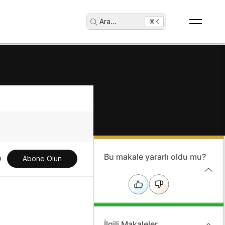
Ara
...
⌘K
Bu makale yararlı oldu mu?
Abone Olun
İlgili Makaleler