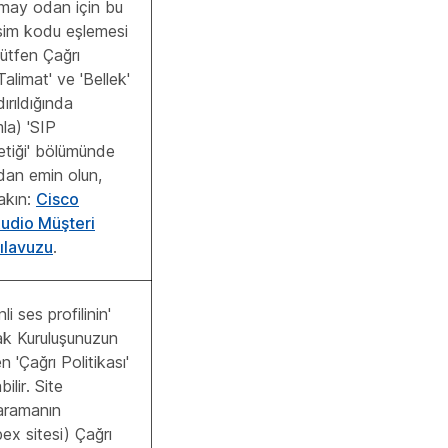
amay odan için bu
işim kodu eşlemesi
. Lütfen Çağrı
Talimat' ve 'Bellek'
ırıldığında
la) 'SIP
tiği' bölümünde
ndan emin olun,
akın:
Cisco
dio Müşteri
ılavuzu
.
i ses profilinin'
rak Kuruluşunuzun
 'Çağrı Politikası'
abilir. Site
 aramanın
ex sitesi) Çağrı