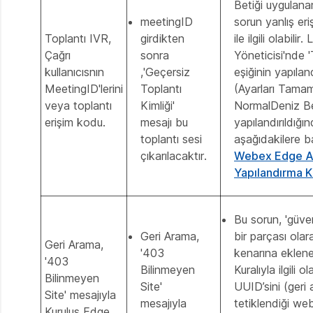
Betiği uygulan
meetingID
sorun yanlış er
Toplantı IVR,
girdikten
ile ilgili olabilir
Çağrı
sonra
Yöneticisi'nde '
kullanıcısnın
,'Geçersiz
eşiğinin yapıland
MeetingID'lerini
Toplantı
(Ayarları Tamam
veya toplantı
Kimliği'
NormalDeniz Be
erişim kodu.
mesajı bu
yapılandırıldığı
toplantı sesi
aşağıdakilere b
çıkarılacaktır.
Webex Edge Au
Yapılandırma K
Bu sorun, 'güvenl
Geri Arama,
bir parçası ola
Geri Arama,
'403
kenarına eklenen
'403
Bilinmeyen
Kuralıyla ilgili ol
Bilinmeyen
Site'
UUID’sini (geri
Site' mesajıyla
mesajıyla
tetiklendiği web
Kuruluş Edge