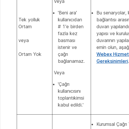
Veya
'Beni ara'
Bu senaryolar, 
Tek yolluk
kullanıcıdan
bağlantısı aras
Ortam
# 1'e birden
duvarı yapıland
fazla kez
yapısı ve kurul
veya
basması
duvarının yapıla
istenir ve
emin olun, aşağ
Ortam Yok
çağrı
Webex Hizmetle
bağlanamaz.
Gereksinimleri
Veya
'Çağrı
kullanıcısını
toplantıkimsi
kabul edildi.'
Kurumsal Çağrı 