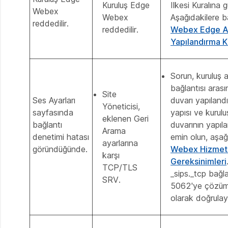
Kuruluş Edge
Ilkesi Kuralına 
Webex
Webex
Aşağıdakilere b
reddedilir.
reddedilir.
Webex Edge Au
Yapılandırma K
Sorun, kuruluş 
bağlantısı aras
Site
Ses Ayarları
duvarı yapıland
Yöneticisi,
sayfasında
yapısı ve kurul
eklenen Geri
bağlantı
duvarının yapıla
Arama
denetimi hatası
emin olun, aşağ
ayarlarına
göründüğünde.
Webex Hizmetle
karşı
Gereksinimleri
TCP/TLS
_sips._tcp bağl
SRV.
5062'ye çözüm
olarak doğrulay