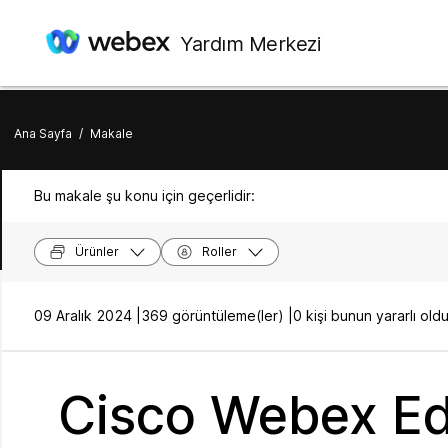
Yardım Merkezi
Ana Sayfa
/
Makale
Bu makale şu konu için geçerlidir:
Ürünler
Roller
09 Aralık 2024 |
369 görüntüleme(ler) |
0 kişi bunun yararlı o
Cisco Webex Ed