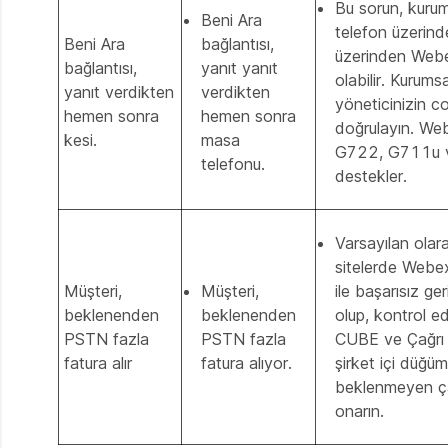
Bu sorun, kuru
Beni Ara
telefon üzerind
Beni Ara
bağlantısı,
üzerinden Webex 
bağlantısı,
yanıt yanıt
olabilir. Kurumsa
yanıt verdikten
verdikten
yöneticinizin c
hemen sonra
hemen sonra
doğrulayın. We
kesi.
masa
G722, G711u v
telefonu.
destekler.
Varsayılan ola
sitelerde Webe
Müşteri,
Müşteri,
ile başarısız ger
beklenenden
beklenenden
olup, kontrol e
PSTN fazla
PSTN fazla
CUBE ve Çağrı Y
fatura alır
fatura alıyor.
şirket içi düğüm
beklenmeyen çağ
onarın.