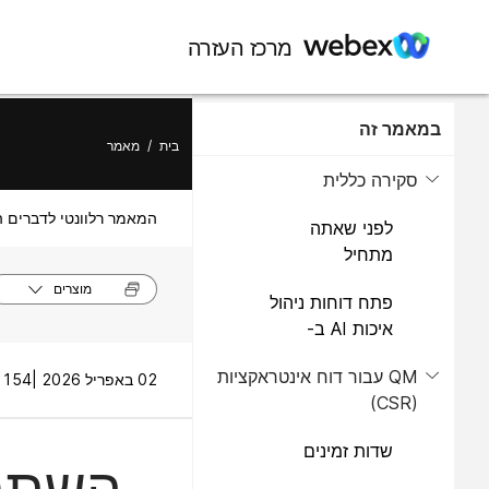
מרכז העזרה
במאמר זה
בית
/
מאמר
סקירה כללית
המאמר רלוונטי לדברים ה
לפני שאתה
מתחיל
מוצרים
פתח דוחות ניהול
איכות AI ב-
Analyzer
QM עבור דוח אינטראקציות
02 באפריל 2026 |
154 תצוגות |
(CSR)
שדות זמינים
השתמש