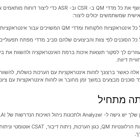
ניהול איכות AI חושף את כל מדדי QM ב- CSR וב- ASR כד
ישית שמשתמשים יכולים ליצור:
קציות הלקוחות ומדדי QM המשויכים עבור אינטראקציות אלה (CSR)
ל הסוכנים לפי צוות והביצועים שלהם סביב מדדי מפתח תפעוליים ומדדי R
וזרים לך לסקור תוצאות איכות ברמת האינטראקציה ולהשוות את ביצו
יית דיווח.
ה כאשר ברצונך לזהות אינטראקציות עם הערכות כושלות, להשוות 
צד סוכנים מבצעים במשך זמן מחובר או לזהות אינטראקציות עם ציוני
תה מתחיל
Analyz ולתכונות ניהול האיכות הנדרשות של AI.
ודא שהתכונות הרלוונטיות QM, כגון הערכות,
ך.