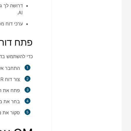
דרושה לך גי
AI.
ערכי דוח מס
פתח דוחות ניהו
כדי להשתמש בדוחות ניהול
התחבר אל Webex Contact Center ופתח את zer
צור דוח CSR או ASR מותאם אישית בתצוגות חזותיות באמצעות המדדים הזמינים.
פתח את תבנ
בחר את מר
סקור את נת