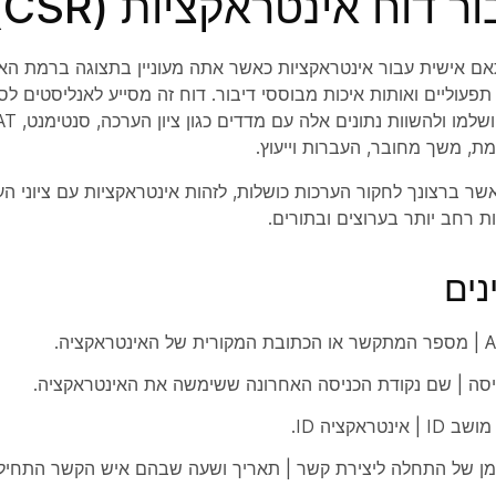
וח QM מותאם אישית עבור אינטראקציות כאשר אתה מעוניין בתצוגה ברמ
פעוליים ואותות איכות מבוססי דיבור. דוח זה מסייע לאנליסטים לסק
 מת, משך מחובר, העברות וייעוץ.
שר ברצונך לחקור הערכות כושלות, לזהות אינטראקציות עם ציוני הע
ת רחב יותר בערוצים ובתורים.
נים
יסה | שם נקודת הכניסה האחרונה ששימשה את האינטראקציה.
אינטראקציה ID.
ן של התחלה ליצירת קשר | תאריך ושעה שבהם איש הקשר התחיל.