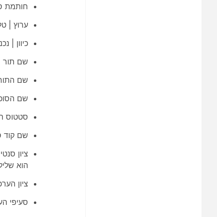
חותמת סי
ערוץ | טל
כיוון | נכ
שם תור פ
שם התור 
שם הסוכן
סטטוס הע
שם קוד ס
הוא שלילי, בין -45 ל 
ציון הערכ
סעיפי הע