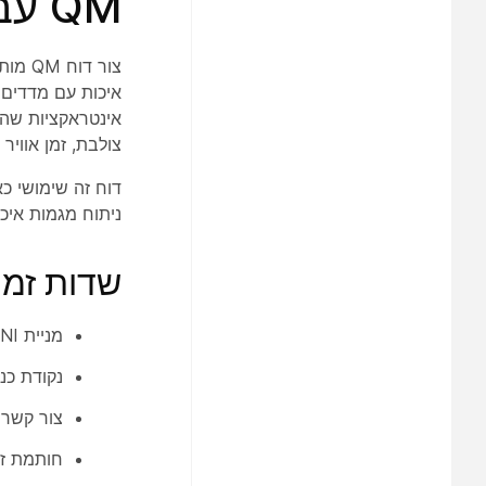
QM עבור דוח אינטראקציות (CSR)
צור ד
איכות עם מדדים ת
צולבת, זמן אוויר
דוח זה שימושי כא
ניתוח מגמות איכו
שדות זמי
מניית ANI | מספר המתקשר או הכתובת המקורית של האינטראקציה.
נקודת כנ
צור קשר מושב ID | 
חותמת זמ