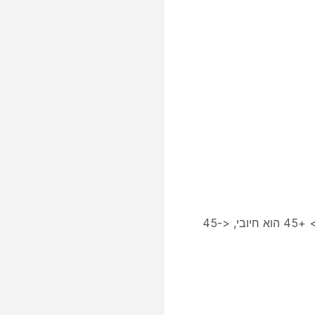
ציון סנטימנט הלקוחות | ציון סנטימנט עבור אינטראקציה בין -100 ל +100; > +45 הוא חיובי, <-45