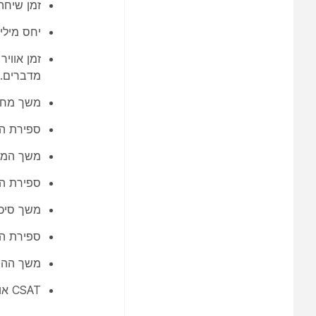
זמן שיחה צולבת 
יחס מילי
זמן אווי
מדברים.
משך מחובר| ז
ספירת הע
משך המתנה
ספירת הח
משך סיכום
ספירת הת
משך ההתי
CSAT אוטומטי | ציון CSAT אוטומטי עבור האינטראקציה.