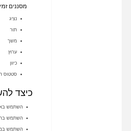
מסננים זמינ
נציג
תור
משך
ערוץ
כיוון
סטטוס ה
כיצד לה
השתמש באינטראקציה ID או ANI כאשר 
השתמש בתור, 
השתמש במצב 