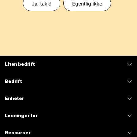
Ja, takk!
Egentlig ikke
Liten bedrift
Priser
Bedrift
Webex-app
Webex Suite
Enheter
Møter
Calling
Hodesett
Calling
Løsninger for
Møter
Kameraer
Meldinger
Utdanning
Meldinger
Ressurser
Skrivebord-serien
Skjermdeling