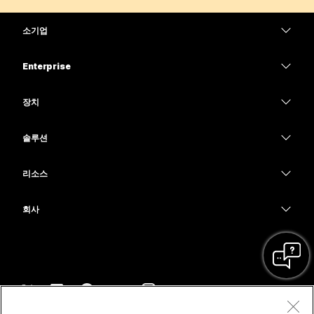
소기업
가격
Enterprise
Webex 앱
Webex Suite
장치
Meetings
Calling
헤드셋
Calling
솔루션
Meetings
카메라
교육
메시징
메시징
리소스
Desk 시리즈
의료 서비스
화면 공유
다운로드
Slido
Room 시리즈
회사
정부
테스트 미팅 참여하기
Webinars
Cisco
Board 시리즈
재무
온라인 학습
이벤트
지원 연락처
전화 시리즈
스포츠 및 엔터테인먼트
통합
Contact Center
영업팀에 문의
보조 프로그램
최전선
접근성
CPaaS
약관 및 조건