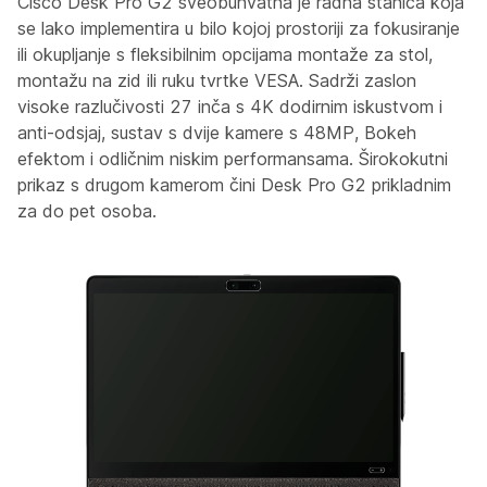
Cisco Desk Pro G2 sveobuhvatna je radna stanica koja
se lako implementira u bilo kojoj prostoriji za fokusiranje
ili okupljanje s fleksibilnim opcijama montaže za stol,
montažu na zid ili ruku tvrtke VESA. Sadrži zaslon
visoke razlučivosti 27 inča s 4K dodirnim iskustvom i
anti-odsjaj, sustav s dvije kamere s 48MP, Bokeh
efektom i odličnim niskim performansama. Širokokutni
prikaz s drugom kamerom čini Desk Pro G2 prikladnim
za do pet osoba.