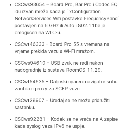
CSCws93654 – Board Pro, Bar Pro i Codec EQ
idu izvan mreže kada je `xConfiguration
NetworkServices Wifi postavke FrequencyBand`
postavljen na 6 GHz ili Auto i 802.11be je
omogućen na WLC-u.
CSCwt46333 - Board Pro 55 s vremena na
vrijeme prekida vezu s Wi-Fi mrežom.
CSCws94610 – USB zvuk ne radi nakon
nadogradnje iz sustava RoomOS 11.29.
CSCwt54635 – Daljinski upareni navigator sobe
zaobilazi proxy za SCEP vezu.
CSCwt28967 – Uređaj se ne može pridružiti
sastanku.
CSCws92281 – Kodek se ne vraća na A zapise
kada syslog veza IPv6 ne uspije.