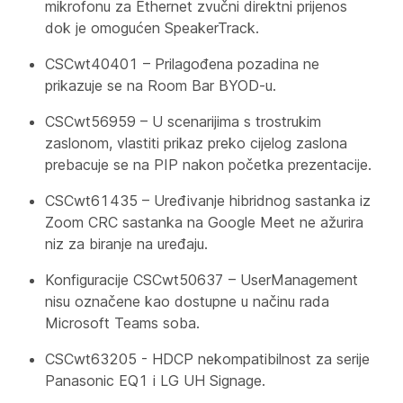
mikrofonu za Ethernet zvučni direktni prijenos
dok je omogućen SpeakerTrack.
CSCwt40401 – Prilagođena pozadina ne
prikazuje se na Room Bar BYOD-u.
CSCwt56959 – U scenarijima s trostrukim
zaslonom, vlastiti prikaz preko cijelog zaslona
prebacuje se na PIP nakon početka prezentacije.
CSCwt61435 – Uređivanje hibridnog sastanka iz
Zoom CRC sastanka na Google Meet ne ažurira
niz za biranje na uređaju.
Konfiguracije CSCwt50637 –
UserManagement
nisu označene kao dostupne u načinu rada
Microsoft Teams soba.
CSCwt63205 - HDCP nekompatibilnost za serije
Panasonic EQ1 i LG UH Signage.