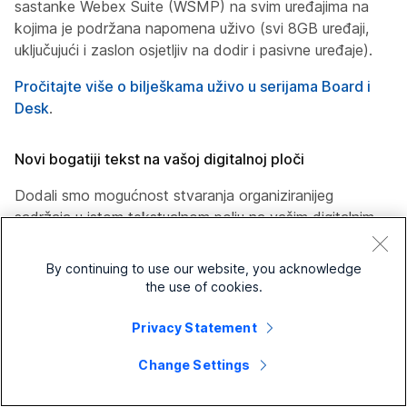
sastanke Webex Suite (WSMP) na svim uređajima na
kojima je podržana napomena uživo (svi 8GB uređaji,
uključujući i zaslon osjetljiv na dodir i pasivne uređaje).
Pročitajte više o
bilješkama uživo u serijama Board i
Desk
.
Novi bogatiji tekst na vašoj digitalnoj ploči
Dodali smo mogućnost stvaranja organiziranijeg
sadržaja u istom tekstualnom polju na vašim digitalnim
pločama. Možete upotrijebiti podebljane znakove,
kurzive, grafičke oznake i još mnogo toga kako biste
By continuing to use our website, you acknowledge
istaknuli ključne informacije i poboljšali čitljivost.
the use of cookies.
Ova je značajka dostupna samo na novim digitalnim
Privacy Statement
pločama. Nije dostupna prilikom ponovnog otvaranja
prethodno stvorenih digitalnih ploča.
Change Settings
Pročitajte više o
digitalnoj ploči u seriji Board i Desk
.