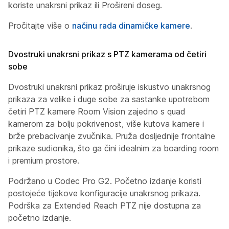
koriste unakrsni prikaz ili Prošireni doseg.
Pročitajte više o
načinu rada dinamičke kamere
.
Dvostruki unakrsni prikaz s PTZ kamerama od četiri
sobe
Dvostruki unakrsni prikaz proširuje iskustvo unakrsnog
prikaza za velike i duge sobe za sastanke upotrebom
četiri PTZ kamere Room Vision zajedno s quad
kamerom za bolju pokrivenost, više kutova kamere i
brže prebacivanje zvučnika. Pruža dosljednije frontalne
prikaze sudionika, što ga čini idealnim za boarding room
i premium prostore.
Podržano u Codec Pro G2. Početno izdanje koristi
postojeće tijekove konfiguracije unakrsnog prikaza.
Podrška za Extended Reach PTZ nije dostupna za
početno izdanje.