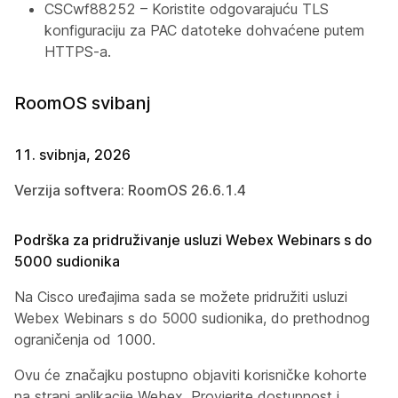
CSCwf88252 – Koristite odgovarajuću TLS
konfiguraciju za PAC datoteke dohvaćene putem
HTTPS-a.
RoomOS svibanj
11. svibnja, 2026
Verzija softvera: RoomOS 26.6.1.4
Podrška za pridruživanje usluzi Webex Webinars s do
5000 sudionika
Na Cisco uređajima sada se možete pridružiti usluzi
Webex Webinars s do 5000 sudionika, do prethodnog
ograničenja od 1000.
Ovu će značajku postupno objaviti korisničke kohorte
na strani aplikacije Webex. Provjerite dostupnost i