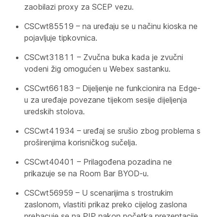
zaobilazi proxy za SCEP vezu.
CSCwt85519 – na uređaju se u načinu kioska ne
pojavljuje tipkovnica.
CSCwt31811 – Zvučna buka kada je zvučni
vodeni žig omogućen u Webex sastanku.
CSCwt66183 – Dijeljenje ne funkcionira na Edge-
u za uređaje povezane tijekom sesije dijeljenja
uredskih stolova.
CSCwt41934 – uređaj se srušio zbog problema s
proširenjima korisničkog sučelja.
CSCwt40401 – Prilagođena pozadina ne
prikazuje se na Room Bar BYOD-u.
CSCwt56959 – U scenarijima s trostrukim
zaslonom, vlastiti prikaz preko cijelog zaslona
prebacuje se na PIP nakon početka prezentacije.