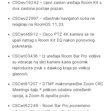
CSCwu19242 – Lijevi zaslon uređaja Room Kit s
dva zaslona postaje prazan.
CSCwu22997 – višestruki navigatori soba ne
reagiraju na RoomOS 11.33.
CSCwt46912 – Cisco PTZ 4K kamera se ne
upari natrag s Room Kit EQ nakon ponovnog
pokretanja.
CSCwt03436 – Iz uređaja Room Bar Pro vidljive
su vibracije na slici kamere kada govornik
reproducira zvuk s dalekog kraja pri velikoj
glasnoći.
CSCwt81207 – DTMF makronaredbe Zoom CRC
Meetings šalju * prilikom odabira određenih
opcija, a Zoom AI ispušta poziv.
CSCwt62249 - Room Bar Pro povremeno