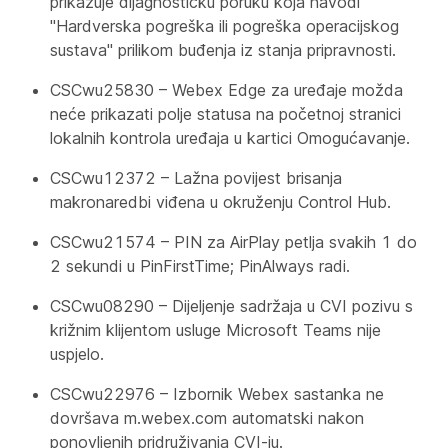
prikazuje dijagnostičku poruku koja navodi
"Hardverska pogreška ili pogreška operacijskog
sustava" prilikom buđenja iz stanja pripravnosti.
CSCwu25830 – Webex Edge za uređaje možda
neće prikazati polje statusa na početnoj stranici
lokalnih kontrola uređaja u kartici Omogućavanje.
CSCwu12372 – Lažna povijest brisanja
makronaredbi viđena u okruženju Control Hub.
CSCwu21574 – PIN za AirPlay petlja svakih 1 do
2 sekundi u PinFirstTime; PinAlways radi.
CSCwu08290 – Dijeljenje sadržaja u CVI pozivu s
križnim klijentom usluge Microsoft Teams nije
uspjelo.
CSCwu22976 – Izbornik Webex sastanka ne
dovršava m.webex.com automatski nakon
ponovljenih pridruživanja CVI-ju.