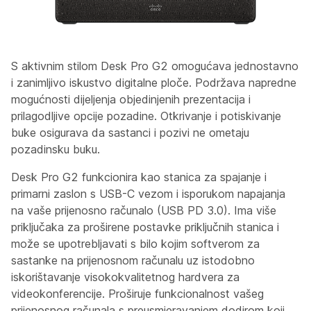
S aktivnim stilom Desk Pro G2 omogućava jednostavno
i zanimljivo iskustvo digitalne ploče. Podržava napredne
mogućnosti dijeljenja objedinjenih prezentacija i
prilagodljive opcije pozadine. Otkrivanje i potiskivanje
buke osigurava da sastanci i pozivi ne ometaju
pozadinsku buku.
Desk Pro G2 funkcionira kao stanica za spajanje i
primarni zaslon s USB-C vezom i isporukom napajanja
na vaše prijenosno računalo (USB PD 3.0). Ima više
priključaka za proširene postavke priključnih stanica i
može se upotrebljavati s bilo kojim softverom za
sastanke na prijenosnom računalu uz istodobno
iskorištavanje visokokvalitetnog hardvera za
videokonferencije. Proširuje funkcionalnost vašeg
prijenosnog računala s preusmjeravanjem dodirom koji