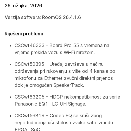
26. ožujka, 2026
Verzija softvera: RoomOS 26.4.1.6
Riješeni problemi
CSCwt46333 - Board Pro 55 s vremena na
vrijeme prekida vezu s Wi-Fi mrežom.
CSCwt59395 – Uređaj završava u načinu
održavanja pri rukovanju s više od 4 kanala po
mikrofonu za Ethernet zvučni direktni prijenos
dok je omogućen SpeakerTrack.
CSCwt63205 - HDCP nekompatibilnost za serije
Panasonic EQ1 i LG UH Signage.
CSCwt56819 – Codec EQ se sruši zbog
nepodudaranja učestalosti zvuka sata između
FPGA i SoC.