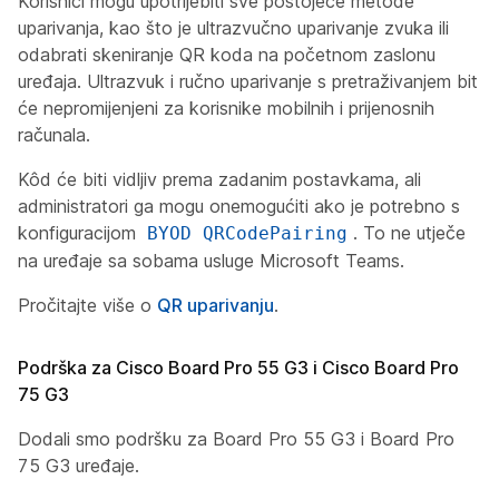
Korisnici mogu upotrijebiti sve postojeće metode
uparivanja, kao što je ultrazvučno uparivanje zvuka ili
odabrati skeniranje QR koda na početnom zaslonu
uređaja. Ultrazvuk i ručno uparivanje s pretraživanjem bit
će nepromijenjeni za korisnike mobilnih i prijenosnih
računala.
Kôd će biti vidljiv prema zadanim postavkama, ali
administratori ga mogu onemogućiti ako je potrebno s
konfiguracijom
. To ne utječe
BYOD QRCodePairing
na uređaje sa sobama usluge Microsoft Teams.
Pročitajte više o
QR uparivanju
.
Podrška za Cisco Board Pro 55 G3 i Cisco Board Pro
75 G3
Dodali smo podršku za Board Pro 55 G3 i Board Pro
75 G3 uređaje.