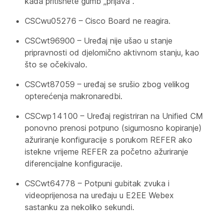
kada pritisnete gumb „prijava“.
CSCwu05276 – Cisco Board ne reagira.
CSCwt96900 – Uređaj nije ušao u stanje
pripravnosti od djelomično aktivnom stanju, kao
što se očekivalo.
CSCwt87059 – uređaj se srušio zbog velikog
opterećenja makronaredbi.
CSCwp14100 – Uređaj registriran na Unified CM
ponovno prenosi potpuno (sigurnosno kopiranje)
ažuriranje konfiguracije s porukom REFER ako
istekne vrijeme REFER za početno ažuriranje
diferencijalne konfiguracije.
CSCwt64778 – Potpuni gubitak zvuka i
videoprijenosa na uređaju u E2EE Webex
sastanku za nekoliko sekundi.