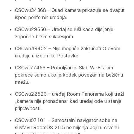
CSCwu34368 – Quad kamera prikazuje se dvaput
ispod perifernih uređaja.
CSCwu29550 – Uređaj se ruši kada dijeljenje
započne brzim sukcesijom.
CSCwn49402 – Nije moguće zaključati O ovom
uređaju u izborniku Postavke.
CSCwt77456 – Poboljšanje: Slab Wi-Fi alarm
pokreće samo ako je kodek povezan na bežičnu
mrežu.
CSCwu22523 – uređaj Room Panorama koji traži
„kamera nije pronađena“ kad uređaj ode u stanje
pripravnosti.
CSCwu07101 – Samostalni navigator sobe na
sustavu RoomOS 26.5 ne mijenja boju u crvenu