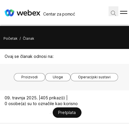
Centar za pomoć
Početak
/
Članak
Ovaj se članak odnosi na:
Proizvodi
Uloge
Operacijski sustavi
09. travnja 2025. |
405 prikaz(i) |
0 osobe(a) su to označile kao korisno
Pretplata