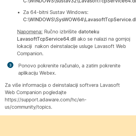
C:\WINDOWS\sustav32\LavasoftTcpService64.dl
Za 64-bitni Sustav Windows:
C:\WINDOWS\SysWOW64\LavasoftTcpService.dl
Napomena:
Ručno izbrišite
datoteku
LavasoftTcpService64.dll
ako se nalazi na gornjoj
lokaciji nakon deinstalacije usluge Lavasoft Web
Companion.
Ponovo pokrenite računalo, a zatim pokrenite
aplikaciju Webex.
Za više informacija o deinstalaciji softvera Lavasoft
Web Companion pogledajte
https://support.adaware.com/hc/en-
us/community/topics.