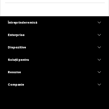
Întreprindere mică
Prețuri
Enterprise
Aplicația Webex
Webex Suite
Dispozitive
Meetings
Calling
Căști
Calling
Soluții pentru
Meetings
Camere
Educație
Mesagerie
Mesagerie
Resurse
Seria Desk
Asistență medicală
Partajare ecran
Descărcări
Slido
Seria Room
Companie
Guvern
Intrați într-o întâlnire de probă
Seminare web
Cisco
Seria Board
Finanțe
Cursuri online
Events
Contactați asistența
Seria Phone
Sport și divertisment