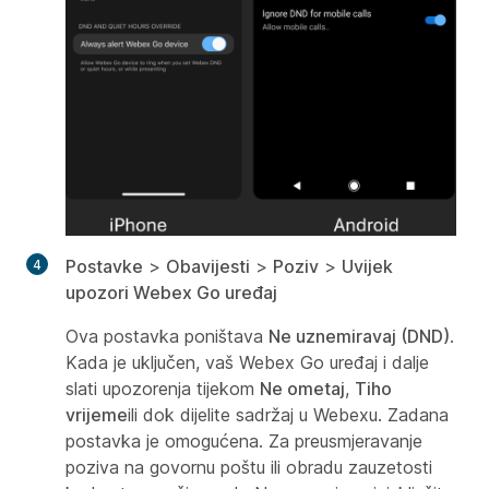
Postavke
>
Obavijesti
>
Poziv
>
Uvijek
upozori Webex Go uređaj
Ova postavka poništava
Ne uznemiravaj (DND)
.
Kada je uključen, vaš Webex Go uređaj i dalje
slati upozorenja tijekom
Ne ometaj
,
Tiho
vrijeme
ili dok dijelite sadržaj u Webexu. Zadana
postavka je omogućena. Za preusmjeravanje
poziva na govornu poštu ili obradu zauzetosti