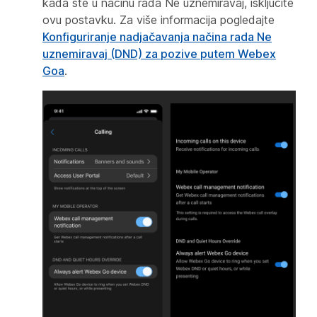
kada ste u načinu rada Ne uznemiravaj, isključite
ovu postavku. Za više informacija pogledajte
Konfiguriranje nadjačavanja načina rada Ne
uznemiravaj (DND) za pozive putem Webex
Goa
.