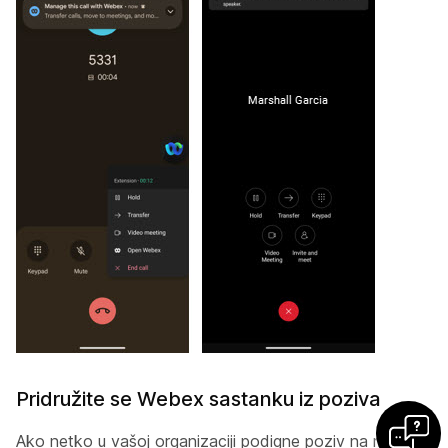
Pridružite se Webex sastanku iz poziva
Ako netko u vašoj organizaciji podigne poziv na razinu