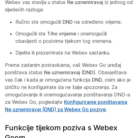
Webex vas stavlja u status
Ne uznemiravaj
iz jednog od
sljedećih razloga:
Ručno ste omogućili
DND
na određeno vrijeme.
Omogućili ste
Tiho vrijeme
i onemogućili
obavijesti o pozivima tijekom tog vremena.
Dijelite ili prezentirate na Webex sastanku.
Prema zadanim postavkama, vaš Webex Go uređaj
poništava status
Ne uznemiravaj (DND)
. Obavještava
vas čak i kada je omogućena funkcija
DND
, osim ako je
izričito ne konfigurirate da ne šalje upozorenja. Za
omogućavanje ili onemogućavanje poništavanja DND-a
za Webex Go, pogledajte
Konfiguriranje poništavanja
Ne uznemiravaj (DND) za Webex Go pozive
.
Funkcije tijekom poziva s Webex
Goom