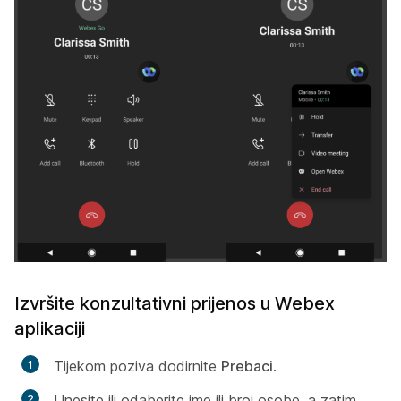
Izvršite konzultativni prijenos u Webex
aplikaciji
Tijekom poziva dodirnite
Prebaci
.
Unesite ili odaberite ime ili broj osobe, a zatim