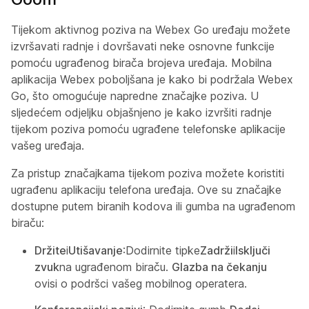
Tijekom aktivnog poziva na Webex Go uređaju možete
izvršavati radnje i dovršavati neke osnovne funkcije
pomoću ugrađenog birača brojeva uređaja. Mobilna
aplikacija Webex poboljšana je kako bi podržala Webex
Go, što omogućuje napredne značajke poziva. U
sljedećem odjeljku objašnjeno je kako izvršiti radnje
tijekom poziva pomoću ugrađene telefonske aplikacije
vašeg uređaja.
Za pristup značajkama tijekom poziva možete koristiti
ugrađenu aplikaciju telefona uređaja. Ove su značajke
dostupne putem biranih kodova ili gumba na ugrađenom
biraču:
Držite
i
Utišavanje
:Dodirnite tipke
Zadrži
i
Isključi
zvuk
na ugrađenom biraču.
Glazba na čekanju
ovisi o podršci vašeg mobilnog operatera.