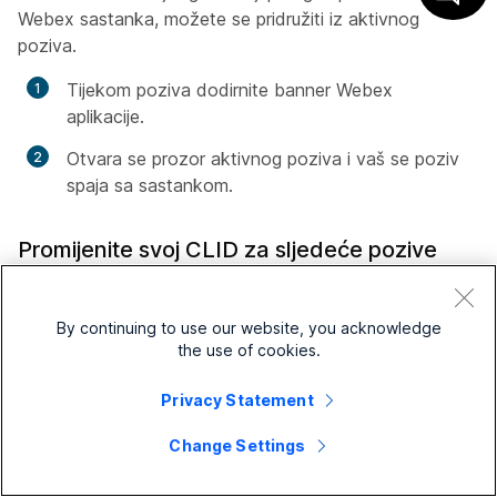
Webex sastanka, možete se pridružiti iz aktivnog
poziva.
Tijekom poziva dodirnite banner Webex
aplikacije.
Otvara se prozor aktivnog poziva i vaš se poziv
spaja sa sastankom.
Promijenite svoj CLID za sljedeće pozive
Ako vaš administrator omogući opcije ID-a pozivatelja
na razini korisnika, možete promijeniti svoj ID pozivatelja
By continuing to use our website, you acknowledge
u aplikaciji Webex na računalu.
Promjena ID-a
the use of cookies.
pozivatelja
za korisnike Webex Goa nije dostupna u
Privacy Statement
mobilnoj aplikaciji. Pogledajte
Promjena ID-a pozivatelja
u Webex aplikaciji
.
Change Settings
Snimanje poziva na zahtjev