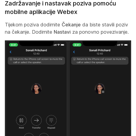
Zadržavanje i nastavak poziva pomoću
mobilne aplikacije Webex
Tijekom poziva dodirnite
Čekanje
da biste stavili poziv
na čekanje. Dodirnite
Nastavi
za ponovno povezivanje.