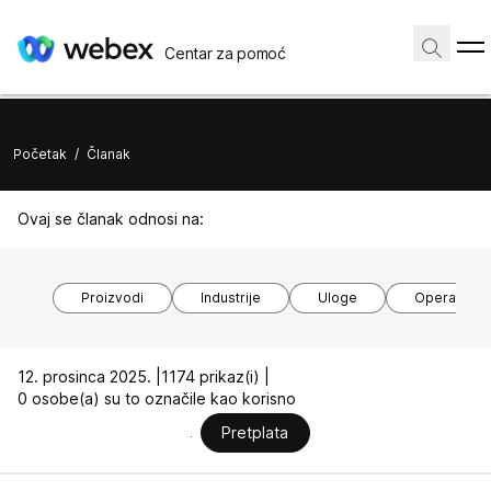
Centar za pomoć
Početak
/
Članak
Ovaj se članak odnosi na:
Proizvodi
Industrije
Uloge
Operacijski
12. prosinca 2025. |
1174 prikaz(i) |
0 osobe(a) su to označile kao korisno
Pretplata