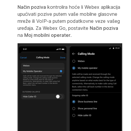
Način poziva
kontrolira hoće li Webex aplikacija
upućivati pozive putem vaše mobilne glasovne
mreže ili VoIP-a putem podatkovne veze vašeg
uređaja. Za Webex Go, postavite
Način poziva
na
Moj mobilni operater
.