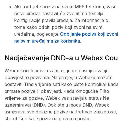
Ako odbijete poziv na svom
MPP telefonu
, vaši
ostali uređaji nastavit će zvoniti na temelju
konfiguracije pravila uređaja. Za informacije o
tome kako odbiti poziv koji zvoni na svim
uređajima, pogledajte
Odbijanje poziva koji zvoni
na svim uređajima za korisnika
.
Nadjačavanje DND-a u Webex Gou
Webex koristi pravila za inteligentno usmjeravanje
obavijesti o pozivima. Na primjer, u Webexu možete
postaviti
Tiho vrijeme
sati kako biste kontrolirali kada
primate pozive ili obavijesti. Kada omogućite
Tiho
vrijeme
za pozive, Webex vas stavlja u status
Ne
uznemiravaj (DND)
. Dok ste u modu
DND
, Webex
usmjerava sve dolazne pozive na tretman zauzetosti,
što obično šalje poziv na govornu poštu.