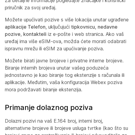
Za detaljne informacije pogledajte značajke i korisnički
priručnik za svoj uređaj.
Možete upućivati pozive s više lokacija unutar ugrađene
aplikacije Telefon
, uključujući
tipkovnicu
,
nedavne
pozive
,
kontakte
ili iz e-pošte i web stranica. Ako vaš
uređaj ima više eSIM-ova, možda ćete morati odabrati
ispravnu mrežu ili eSIM za upućivanje poziva.
Možete birati javne brojeve i privatne interne brojeve.
Biranje internih brojeva unutar vašeg poduzeća
jednostavno je kao biranje tog ekstenzije s računala ili
aplikacije. Međutim, vaša konfiguracija Webex poziva
mora podržavati biranje ekstenzija.
Primanje dolaznog poziva
Dolazni pozivi na vaš E.164 broj, interni broj,
alternativne brojeve ili brojeve usluga tvrtke (kao što su