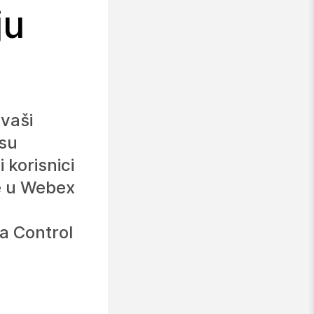
ju
 vaši
 su
 korisnici
te u Webex
a Control