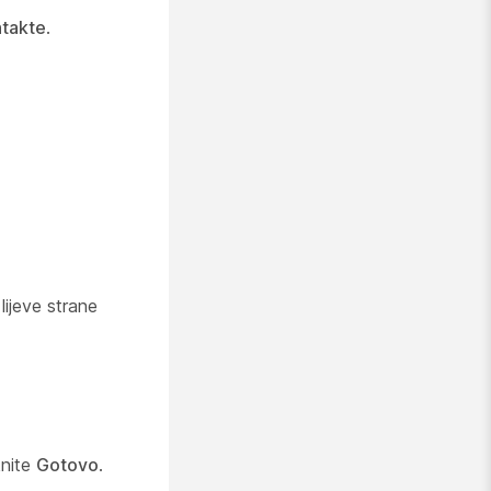
ntakte
.
lijeve strane
knite
Gotovo
.