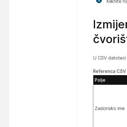
4
Kliknite 
Izmije
čvoriš
U CSV datoteci k
Referenca CSV 
Polje
Zaslonsko ime