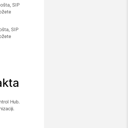
pošta, SIP
možete
ošta, SIP
možete
akta
trol Hub.
zaciji.