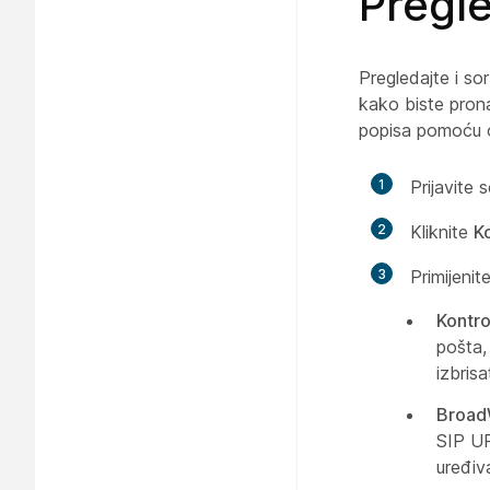
Pregl
Pregledajte i sor
kako biste pronaš
popisa pomoću ok
1
Prijavite 
2
Kliknite
Ko
3
Primijenit
Kontro
pošta,
izbrisa
Broad
SIP UR
uređiva