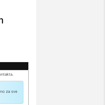
m
ontakta.
zno za sve