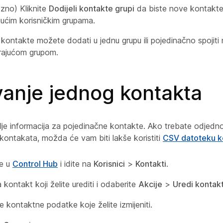
zno) Kliknite
Dodijeli kontakte grupi
da biste nove kontakte d
ućim korisničkim grupama.
kontakte možete dodati u jednu grupu ili pojedinačno spojit
rajućom grupom.
vanje jednog kontakta
lje informacija za pojedinačne kontakte. Ako trebate odjedno
kontakata, možda će vam biti lakše koristiti
CSV datoteku k
se u
Control Hub
i idite na
Korisnici
>
Kontakti
.
a kontakt koji želite urediti i odaberite
Akcije
>
Uredi kontak
e kontaktne podatke koje želite izmijeniti.