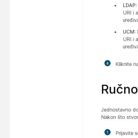
LDAP
:
URI i 
uređiva
UCM
:
URI i 
uređiva
4
Kliknite n
Ručno
Jednostavno dod
Nakon što stvori
1
Prijavite 