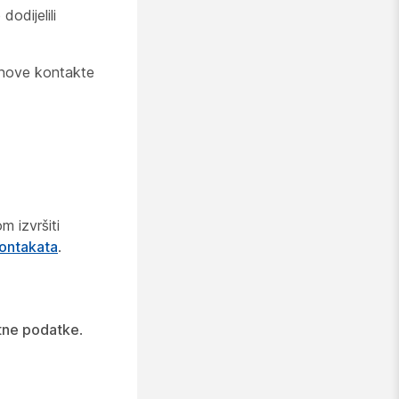
odijelili
i nove kontakte
m izvršiti
ontakata
.
tne podatke
.