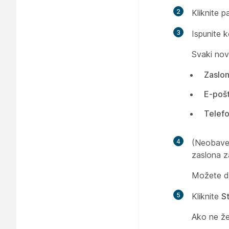
2
Kliknite p
3
Ispunite k
Svaki nov
Zaslon
E-poš
Telefo
4
(Neobave
zaslona za
Možete d
5
Kliknite
St
Ako ne žel