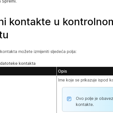
na
Spremi
.
ni kontakte u kontrolno
tu
ontakta možete izmijeniti sljedeća polja:
datoteke kontakta
Opis
Ime koje se prikazuje ispod k
Ovo polje je obave
kontakte.