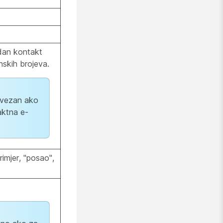
edan kontakt
nskih brojeva.
avezan ako
aktna e-
imjer, "posao",