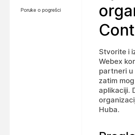
orga
Poruke o pogrešci
Cont
Stvorite i 
Webex kori
partneri u 
zatim mogu
aplikaciji.
organizaci
Huba.