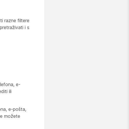
i razne filtere
retraživati i s
lefona, e-
ti ili
ona, e-pošta,
 ne možete