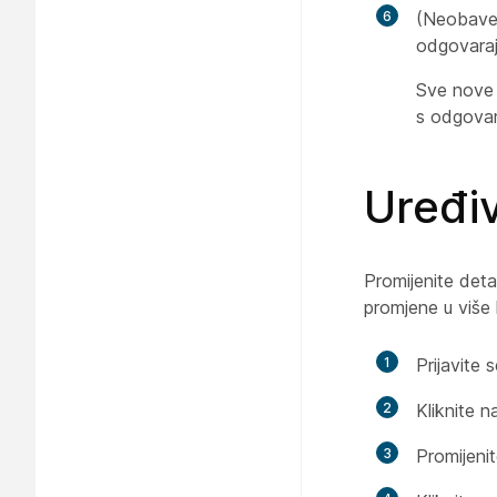
6
(Neobave
odgovaraj
Sve nove 
s odgova
Uređi
Promijenite deta
promjene u više 
1
Prijavite 
2
Kliknite n
3
Promijenit