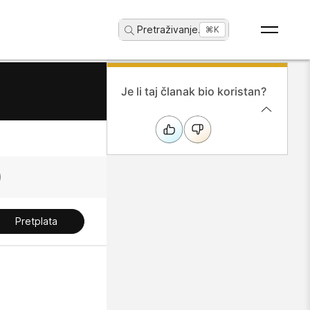
Pretraživanje
...
⌘K
Je li taj članak bio koristan?
Pretplata