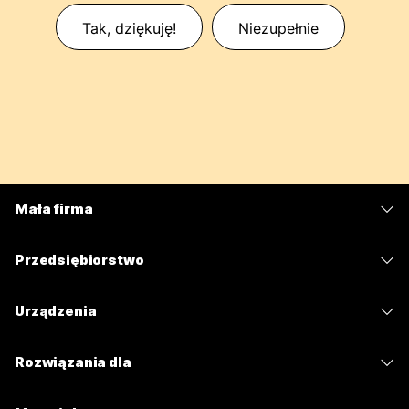
Tak, dziękuję!
Niezupełnie
Mała firma
Cennik
Przedsiębiorstwo
Aplikacja Webex
Webex Suite
Urządzenia
Meetings
Calling
Zestawy słuchawkowe
Calling
Rozwiązania dla
Meetings
Aparaty
Wiadomości
Edukacja
Wiadomości