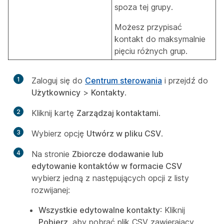
spoza tej grupy.
Możesz przypisać
kontakt do maksymalnie
pięciu różnych grup.
1
Zaloguj się do
Centrum sterowania
i przejdź do
Użytkownicy
>
Kontakty
.
2
Kliknij kartę
Zarządzaj kontaktami
.
3
Wybierz opcję
Utwórz w pliku CSV
.
4
Na stronie
Zbiorcze dodawanie lub
edytowanie kontaktów w formacie CSV
wybierz jedną z następujących opcji z listy
rozwijanej:
Wszystkie edytowalne kontakty
: Kliknij
Pobierz
, aby pobrać plik CSV zawierający