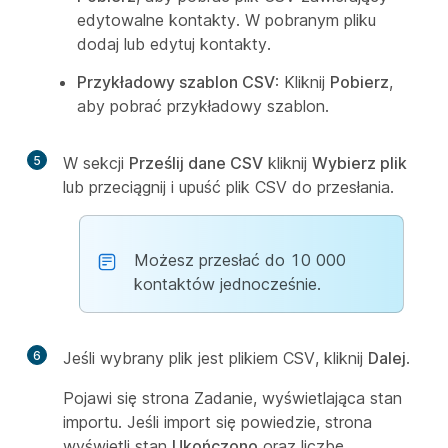
edytowalne kontakty. W pobranym pliku
dodaj lub edytuj kontakty.
Przykładowy szablon CSV
: Kliknij
Pobierz
,
aby pobrać przykładowy szablon.
5
W sekcji
Prześlij dane CSV
kliknij
Wybierz plik
lub przeciągnij i upuść plik CSV do przesłania.
Możesz przesłać do 10 000
kontaktów jednocześnie.
6
Jeśli wybrany plik jest plikiem CSV, kliknij
Dalej
.
Pojawi się strona Zadanie, wyświetlająca stan
importu. Jeśli import się powiedzie, strona
wyświetli stan
Ukończono
oraz liczbę